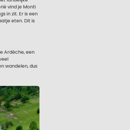
ë vind je Monti
in zit. Er is een
tje eten. Dit is
de Ardèche, een
veel
en wandelen, dus