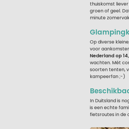
thuiskomst liever
groen of geel. D
minute zomervak
Glampingk
Op diverse klein
voor aankomste
Nederland op 14,
wachten. Mét comfy
soorten tenten, v
kampeerfan ;-)
Beschikbaa
In Duitsland is n
is een echte fam
fietsroutes in de 