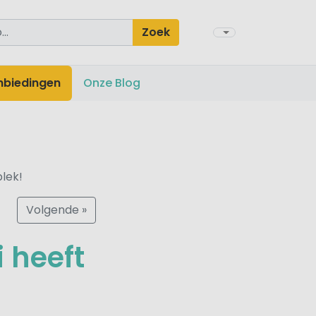
Zoek
nbiedingen
Onze Blog
lek!
Volgende »
 heeft