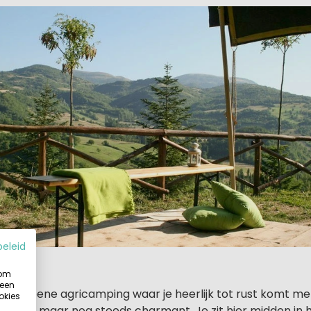
beleid
 om
 een
ine, groene agricamping waar je heerlijk tot rust komt met j
okies
je groter maar nog steeds charmant. Je zit hier midden in h