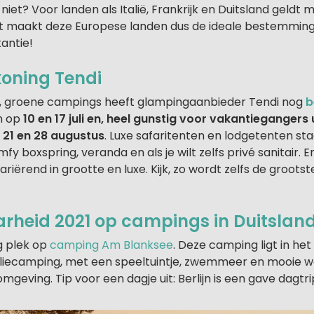
 niet? Voor landen als Italië, Frankrijk en Duitsland geld
at maakt deze Europese landen dus de ideale bestemming 
antie!
oning Tendi
e, groene campings heeft glampingaanbieder Tendi nog
b
n op
10 en 17 juli en, heel gunstig voor vakantiegangers 
 21 en 28 augustus
. Luxe safaritenten en lodgetenten sta
 boxspring, veranda en als je wilt zelfs privé sanitair. Er 
ariërend in grootte en luxe. Kijk, zo wordt zelfs de groots
rheid 2021 op campings in Duitslan
og plek op
camping Am Blanksee
. Deze camping ligt in he
iliecamping, met een speeltuintje, zwemmeer en mooie 
omgeving. Tip voor een dagje uit: Berlijn is een gave dagtri