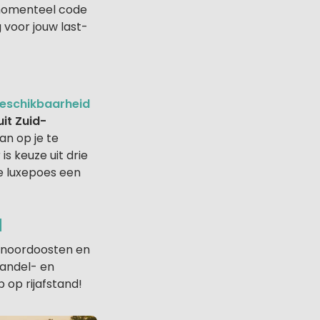
t momenteel code
voor jouw last-
eschikbaarheid
uit Zuid-
an op je te
is keuze uit drie
te luxepoes een
d
t noordoosten en
wandel- en
p op rijafstand!