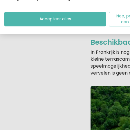
Umbrië en op de 
del Sole, dat qua
Nee, p
Accepteer alles
zwembad, tennisba
aan
waar la dolce vit
Beschikbaa
In Frankrijk is n
kleine terrascamp
speelmogelijkhed
vervelen is geen 