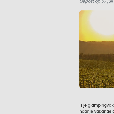
Gepost op 07 jul
Is je glampingva
naar je vakantiel