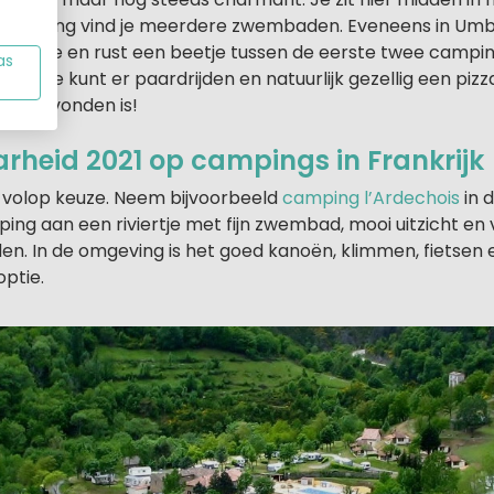
camping vind je meerdere zwembaden. Eveneens in Umbri
 grootte en rust een beetje tussen de eerste twee campings 
as
an, je kunt er paardrijden en natuurlijk gezellig een pizzaa
a uitgevonden is!
rheid 2021 op campings in Frankrijk
og volop keuze. Neem bijvoorbeeld
camping l’Ardechois
in 
ing aan een riviertje met fijn zwembad, mooi uitzicht en 
en. In de omgeving is het goed kanoën, klimmen, fietsen 
optie.