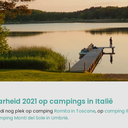
rheid 2021 op campings in Italië
endi nog plek op camping
Romita in Toscane
, op
camping Il
ping Monti del Sole in Umbrië
.