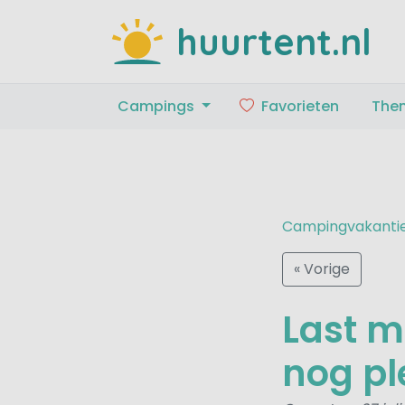
huurtent.nl
Campings
Favorieten
The
Campingvakanti
« Vorige
Last m
nog pl