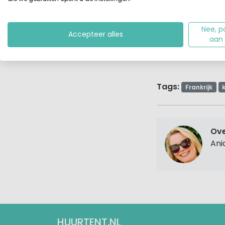
Bezoek de officië
Nee, p
Accepteer alles
aan
Tags:
Frankrijk
Ove
Ani
HUURTENT.NL