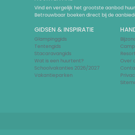
Vind en vergelijk het grootste aanbod h
Betrouwbaar boeken direct bij de aanbied
GIDSEN & INSPIRATIE
HAND
Glampinggids
Bijzo
Tentengids
Campi
Stacaravangids
Resor
Wat is een huurtent?
Over 
Schoolvakanties 2026/2027
Conta
Vakantieparken
Privac
Sitem