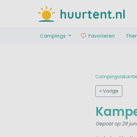
huurtent.nl
Campings
Favorieten
The
Campingvakanti
« Vorige
Kamper
Gepost op 29 jun