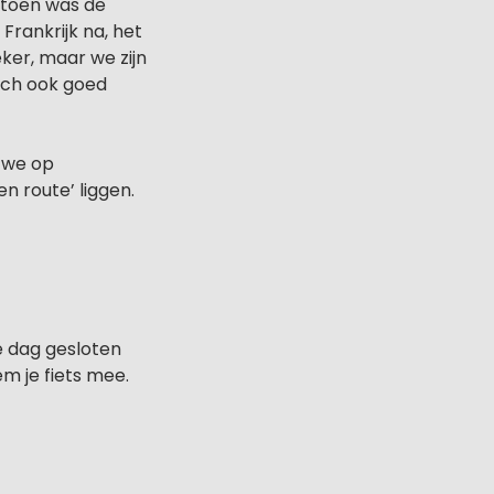
, toen was de
 Frankrijk na, het
ker, maar we zijn
sch ook goed
 we op
n route’ liggen.
e dag gesloten
eem je fiets mee.