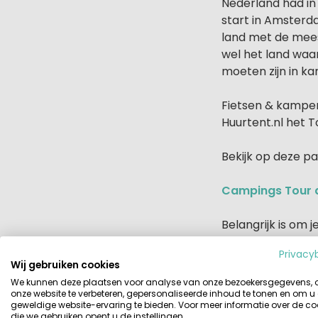
Nederland had in 
start in Amsterdam
land met de meest
wel het land waa
moeten zijn in k
Fietsen & kamper
Huurtent.nl het 
Bekijk op deze pa
Campings Tour 
Belangrijk is om 
zijn, en er zijn h
Privacy
Dat scheelt weer
Wij gebruiken cookies
We kunnen deze plaatsen voor analyse van onze bezoekersgegevens,
Veel plezier!
onze website te verbeteren, gepersonaliseerde inhoud te tonen en om u
geweldige website-ervaring te bieden. Voor meer informatie over de co
die we gebruiken opent u de instellingen.