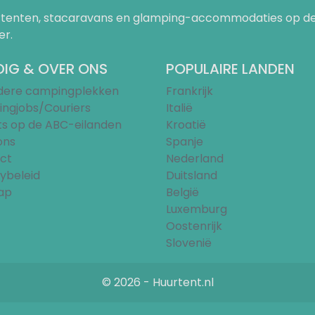
uurtenten, stacaravans en glamping-accommodaties op de
er.
IG & OVER ONS
POPULAIRE LANDEN
ndere campingplekken
Frankrijk
ngjobs/Couriers
Italië
ts op de ABC-eilanden
Kroatië
ons
Spanje
ct
Nederland
ybeleid
Duitsland
ap
België
Luxemburg
Oostenrijk
Slovenië
© 2026 - Huurtent.nl