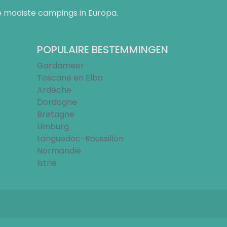
 mooiste campings in Europa.
POPULAIRE BESTEMMINGEN
Gardameer
Toscane en Elba
Ardèche
Dordogne
Bretagne
Limburg
Languedoc-Roussillon
Normandië
Istrië