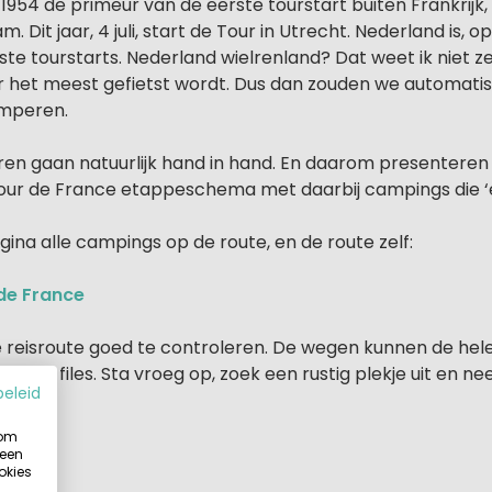
1954 de primeur van de eerste tourstart buiten Frankrijk
. Dit jaar, 4 juli, start de Tour in Utrecht. Nederland is, op
e tourstarts. Nederland wielrenland? Dat weet ik niet ze
r het meest gefietst wordt. Dus dan zouden we automati
amperen.
en gaan natuurlijk hand in hand. En daarom presenteren
Tour de France etappeschema met daarbij campings die ‘e
gina alle campings op de route, en de route zelf:
de France
je reisroute goed te controleren. De wegen kunnen de hel
er en der files. Sta vroeg op, zoek een rustig plekje uit en n
beleid
.
 om
 een
okies