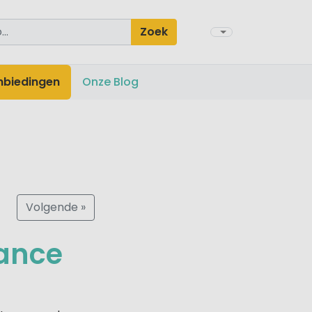
Zoek
nbiedingen
Onze Blog
Volgende »
rance