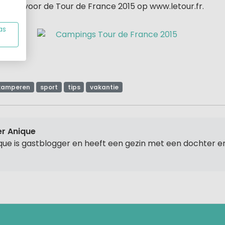
le site voor de Tour de France 2015 op www.letour.fr.
as
kamperen
sport
tips
vakantie
r Anique
que is gastblogger en heeft een gezin met een dochter e