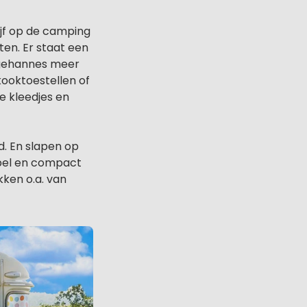
jf op de camping
ten. Er staat een
 gehannes meer
ooktoestellen of
e kleedjes en
d. En slapen op
bel en compact
ken o.a. van