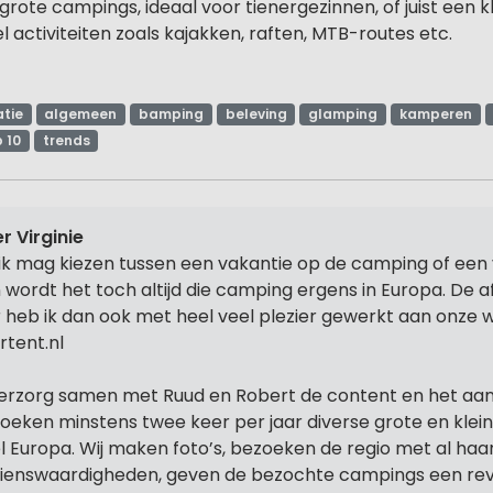
 grote campings, ideaal voor tienergezinnen, of juist een 
activiteiten zoals kajakken, raften, MTB-routes etc.
tie
algemeen
bamping
beleving
glamping
kamperen
 10
trends
r Virginie
 ik mag kiezen tussen een vakantie op de camping of een 
 wordt het toch altijd die camping ergens in Europa. De 
r heb ik dan ook met heel veel plezier gewerkt aan onze 
rtent.nl
verzorg samen met Ruud en Robert de content en het aa
oeken minstens twee keer per jaar diverse grote en klei
l Europa. Wij maken foto’s, bezoeken de regio met al haa
ienswaardigheden, geven de bezochte campings een rev