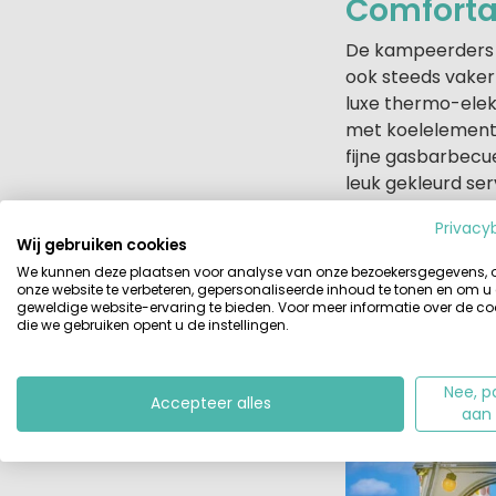
Comforta
De kampeerders 
ook steeds vaker 
luxe thermo-elek
met koelelemente
fijne gasbarbecu
leuk gekleurd ser
Privacy
Voor ’s avond doe
Wij gebruiken cookies
de camping is o
We kunnen deze plaatsen voor analyse van onze bezoekersgegevens,
slapen door de l
onze website te verbeteren, gepersonaliseerde inhoud te tonen en om u
geweldige website-ervaring te bieden. Voor meer informatie over de co
Human Comfort
die we gebruiken opent u de instellingen.
Nee, p
Accepteer alles
aan