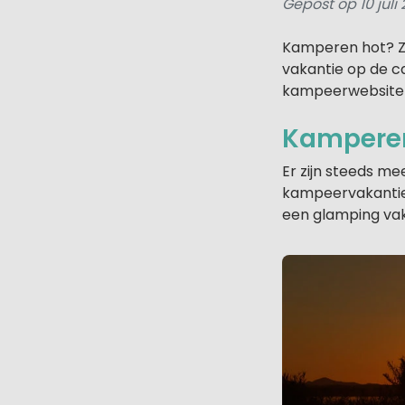
Gepost op 10 juli 
Kamperen hot? Ze
vakantie op de c
kampeerwebsit
Kamperen
Er zijn steeds me
kampeervakantie 
een glamping vak