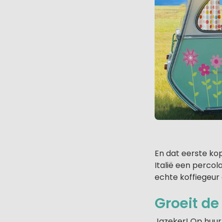
En dat eerste ko
Italië een percol
echte koffiegeur 
Groeit d
Jazeker! Op huur