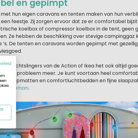
bel en gepimpt
met hun eigen caravans en tenten maken van hun verbli
een feestje. Zij zorgen ervoor dat ze er comfortabel bijzit
trische koelbox of compressor koelbox in de tent, geen
n. Ze hebben de beschikking over stevige campinggaz k
e ’s. De tenten en caravans worden gepimpt met gezellig
viesgoed.
beleid
n de lichtslingers van de Action of Ikea het ook altijd goe
ok geen probleem meer. Je kunt voortaan heel comforta
 om
uxe slaapmatten en comfortluchtbedden en fijne slaapzak
 een
okies
en
Coleman
.
as