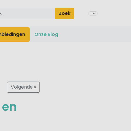
Zoek
nbiedingen
Onze Blog
Volgende »
 en