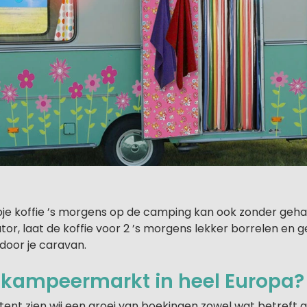
pje koffie ’s morgens op de camping kan ook zonder geha
ator, laat de koffie voor 2 ’s morgens lekker borrelen en 
door je caravan.
e kampeermarkt in heel Europa?
tent zien wij een groei van boekingen zowel wat betref