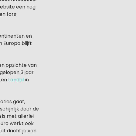
website een nog
en fors
ontinenten en
 Europa blijft
ten opzichte van
fgelopen 3 jaar
en
Landal
in
ties gaat,
chijnlijk door de
s met allerlei
 Euro werkt ook
at dacht je van