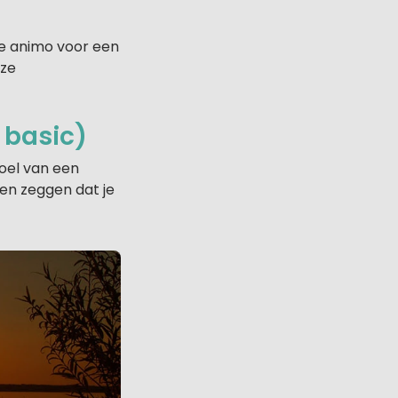
de animo voor een
nze
 basic)
voel van een
en zeggen dat je