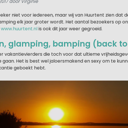
2017 door Virginie
ker niet voor iedereen, maar wij van Huurtent zien dat 
amping elk jaar groter wordt. Het aantal bezoekers op o
e
www.huurtent.nl
is ook dit jaar weer gegroeid.
, glamping, bamping (back to
er vakantievierders die toch voor dat ultieme vrijheidsge
gaan. Het is best wel jaloersmakend en sexy om te kunn
antie geboekt hebt.