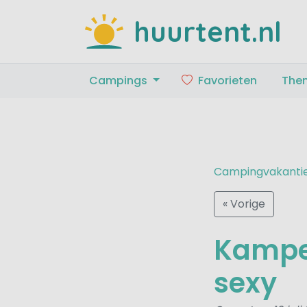
huurtent.nl
Campings
Favorieten
The
Campingvakanti
« Vorige
Kamper
sexy