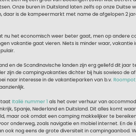
sen. Onze buren in Duitsland laten zelfs op onze Duitse 
en, daar is de kampeermarkt met name de afgelopen 2 jar
at nu het economisch weer beter gaat, men op andere c
n vakantie gaat vieren. Niets is minder waar, vakantie in
ulair.
and en de Scandinavische landen zijn erg geliefd dit jaar 
der zijn de campingvakanties dichter bij huis sowieso de a
oei naar interesse in de vakantieparken van b.v.
Roompot
anzienlijk.
 staat
Italië nummer 1
als het over verhuur van accommoda
krijk, Spanje, Nederland en Duitsland. Dit alles komt waars
ld, maar ook omdat een camping makkelijker te bereiken i
voor onderweg, zoals navigatie en mobiel internet. En de
an ook nog eens de grote diversiteit in campingaanbod. W