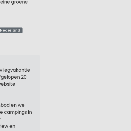
kleine groene
Nederland
vliegvakantie
afgelopen 20
website
nbod en we
ne campings in
r
iew en