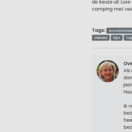
de keuze uit Luxe
camping met veel 
Tags:
accommoda
nieuws
tips
top
Ove
Als
dan
jaa
Huu
Ik 
bez
hee
bez