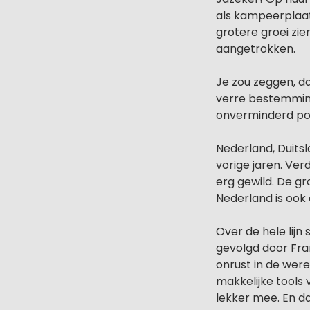
als kampeerplaat
grotere groei zi
aangetrokken.
Je zou zeggen, d
verre bestemminge
onverminderd pop
Nederland, Duitsl
vorige jaren. Ver
erg gewild. De gr
Nederland is ook a
Over de hele lijn
gevolgd door Fran
onrust in de were
makkelijke tools 
lekker mee. En d