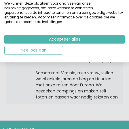
Over Ruud
We kunnen deze plaatsen voor analyse van onze
Maak me blij en neem me mee naar een
bezoekersgegevens, om onze website te verbeteren,
leuke groene camping, vroeger met
gepersonaliseerde inhoud te tonen en om u een geweldige website-
ervaring te bieden. Voor meer informatie over de cookies die we
onze eigen tent en later met kinderen
gebruiken opent u de instellingen.
huurden we liever een stacaravan of
bungalowtent. En zo gebeurde het, meer
dan 20 jaar geleden tijdens een vakantie
Accepteer alles
in Spanje, dat bij een goed glas wijn het
plan ontstond om een website te
Nee, pas aan
ontwikkelen met een overzicht van
verhuuraccommodaties op campings.
Samen met Virginie, mijn vrouw, vullen
we al enkele jaren de blog op Huurtent
met onze reizen door Europa. We
bezoeken campings en maken zelf
foto’s en passen waar nodig teksten aan.