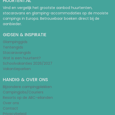
HUURTENT.NL
Vind en vergelijk het grootste aanbod huurtenten,
stacaravans en glamping-accommodaties op de mooiste
campings in Europa. Betrouwbaar boeken direct bij de
aanbieder.
GIDSEN & INSPIRATIE
Glampinggids
Tentengids
Stacaravangids
Wat is een huurtent?
Schoolvakanties 2026/2027
Vakantieparken
HANDIG & OVER ONS
Bijzondere campingplekken
Campingjobs/Couriers
Resorts op de ABC-eilanden
Over ons
Contact
Privacybeleid