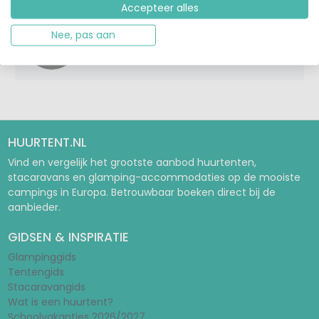
Accepteer alles
Over Nanda
Nee, pas aan
Nanda is gastblogger en heeft een gezin
met een dochter en een zoon.
HUURTENT.NL
Vind en vergelijk het grootste aanbod huurtenten,
stacaravans en glamping-accommodaties op de mooiste
campings in Europa. Betrouwbaar boeken direct bij de
aanbieder.
GIDSEN & INSPIRATIE
Glampinggids
Tentengids
Stacaravangids
Wat is een huurtent?
Schoolvakanties 2026/2027