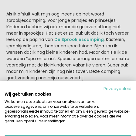
Als ik afsluit valt mijn oog ineens op het woord
sprookjescamping. Voor jonge prinsjes en prinsesjes.
Kinderen hebben wij ook maar die geloven al lang niet
meer in sprookjes. Het ziet er zo leuk uit dat ik toch verder
lees op de pagina van
De Sprookjescamping
. Kastelen,
sprookjesfiguren, theater en speeltuinen. Bijna zou ik
wensen dat ik nog kleine kinderen had. Maar dan zie ik de
woorden “opa en oma”. Speciale arrangementen en extra
voordelig met de kleinkinderen vakantie vieren. Superleuk
maar mijn kinderen zijn nog niet zover. Deze camping
gaat voorlopig aan mijn neus voorbij.
Privacybeleid
En voor de toekomst?
Wij gebruiken cookies
We kunnen deze plaatsen voor analyse van onze
Misschien dat ik stiekem toch nog in sprookjes geloof.
bezoekersgegevens, om onze website te verbeteren,
gepersonaliseerde inhoud te tonen en om u een geweldige website-
ervaring te bieden. Voor meer informatie over de cookies die we
gebruiken opent u de instellingen.
Tags:
accommodatie
kinderen
tips
vakantie boeken