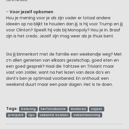
-
Voor jezelf opkomen
Hou je mening voor je als zijn vader er totaal andere
ideeën op na blijkt te houden dan jij. Is hij voor Trump en jij
voor Clinton? Speelt hij vals bij Monopoly? Hou je in. Braaf
zijn is het credo. Jezelf zijn mag weer als je thuis bent.
Ga jij binnenkort met de familie een weekendje weg? Met
z’n allen genieten van elkaars gezelschap, goed eten en
een goed gesprek? Haal die Yahtzee en Triviant maar
vast van zolder, want na het lezen van deze do’s en
dont’s ben je optimaal voorbereid. En onthoud: een
weekend duurt maar een paar dagen. Het ís te doen.
Tags:
beleving
herfstvakantie
kinderen
najaar
pretpark
tips
vakantie boeken
vakantiewoning