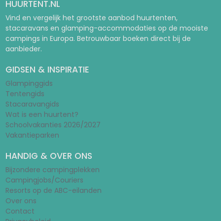
HUURTENT.NL
Vind en vergelijk het grootste aanbod huurtenten,
stacaravans en glamping-accommodaties op de mooiste
campings in Europa. Betrouwbaar boeken direct bij de
aanbieder.
GIDSEN & INSPIRATIE
Glampinggids
Tentengids
Stacaravangids
Wat is een huurtent?
Schoolvakanties 2026/2027
Vakantieparken
HANDIG & OVER ONS
Bijzondere campingplekken
Campingjobs/Couriers
Resorts op de ABC-eilanden
Over ons
Contact