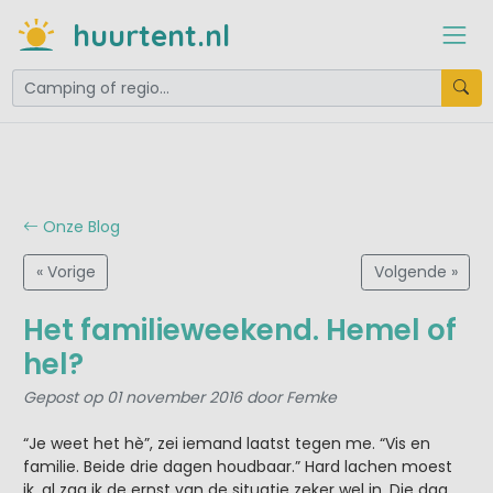
huurtent.nl
Onze Blog
« Vorige
Volgende »
Het familieweekend. Hemel of
hel?
Gepost op 01 november 2016 door Femke
“Je weet het hè”, zei iemand laatst tegen me. “Vis en
familie. Beide drie dagen houdbaar.” Hard lachen moest
ik, al zag ik de ernst van de situatie zeker wel in. Die dag