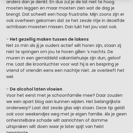
anders dan je denkt. En dus zul je de lat niet te hoog
moeten leggen en maar moeten zien wat de dag je
brengt. Dat scheelt een hoop frustratie. Mijn zoons zijn er
ook overheen gekomen dat ze het zesde ritje in dezelfde
achtbaan moesten missen. Dan lukt het jou vast ook.
-
Het gezellig maken tussen de lakens
Net zo min als jij je ouders actief wilt horen zijn, staan zij
niet te springen om jou te horen gillen ’s nachts. De
muren in een gemiddeld vakantiehuisje zijn dun, geloof
me. Laat die kroonluchter voor wat hij is en bespring je
vriend of vriendin eens een nachtje niet. Je overleeft het
wel.
-
De alcohol laten vloeien
Voor het eerst met je schoonfamilie mee? Daar zouden
we een apart blog aan kunnen wijden. Het belangrijkste
onderwerp? Laat dat zesde glas wijn staan. Deze tip geldt
ook voor weekendjes weg met je eigen familie. Als je geen
onherstelbare schade wilt aanrichten of domme
uitspraken wilt doen waar je later spijt van hebt
tenminste.