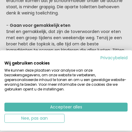
erachter komen dat je schoonmoeder onder de douche
staat, is minder grappig. Die aparte toiletten behoeven
denk ik weinig toelichting.
-
Gaan voor gemakkelijk eten
Snel en gemakkelijk, dat zijn de toverwoorden voor eten
met een groep tijdens een weekendje weg. Tenzij je een
broer hebt die topkok is, alle tijd om de beste
ingrediënten te scoren en kinderen die alles lusten. Zitten
er moeilijke eters bij, ga je graag voor veilig en besteed je
Privacybeleid
jullie dagen liever anders dan in de keuken, dan is een
Wij gebruiken cookies
simpele macaronischotel of bezorgde pizza een beter
We kunnen deze plaatsen voor analyse van onze
idee. Die vitamientjes komen straks wel weer.
bezoekersgegevens, om onze website te verbeteren,
gepersonaliseerde inhoud te tonen en om u een geweldige website-
ervaring te bieden. Voor meer informatie over de cookies die we
Don’ts
gebruiken opent u de instellingen.
Accepteer alles
-
Veel doelen stellen
Wil je én die stad bezoeken én gaan zwemmen én een
Nee, pas aan
strandwandeling maken én gesprekken voeren bij het
haardvuur? Dan wordt het lastig. Het loopt namelijk altijd