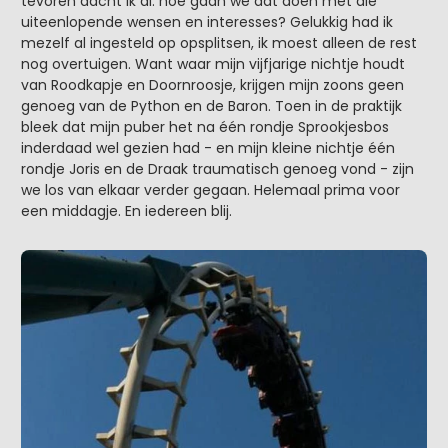
tevoren dacht ik al: hoe gaan we dat doen met die
uiteenlopende wensen en interesses? Gelukkig had ik
mezelf al ingesteld op opsplitsen, ik moest alleen de rest
nog overtuigen. Want waar mijn vijfjarige nichtje houdt
van Roodkapje en Doornroosje, krijgen mijn zoons geen
genoeg van de Python en de Baron. Toen in de praktijk
bleek dat mijn puber het na één rondje Sprookjesbos
inderdaad wel gezien had - en mijn kleine nichtje één
rondje Joris en de Draak traumatisch genoeg vond - zijn
we los van elkaar verder gegaan. Helemaal prima voor
een middagje. En iedereen blij.