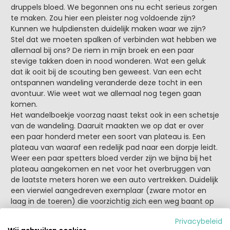
druppels bloed. We begonnen ons nu echt serieus zorgen
te maken. Zou hier een pleister nog voldoende zijn?
Kunnen we hulpdiensten duidelijk maken waar we zijn?
Stel dat we moeten spalken of verbinden wat hebben we
allemaal bij ons? De riem in mijn broek en een paar
stevige takken doen in nood wonderen. Wat een geluk
dat ik ooit bij de scouting ben geweest. Van een echt
ontspannen wandeling veranderde deze tocht in een
avontuur. Wie weet wat we allemaal nog tegen gaan
komen.
Het wandelboekje voorzag naast tekst ook in een schetsje
van de wandeling. Daaruit maakten we op dat er over
een paar honderd meter een soort van plateau is. Een
plateau van waaraf een redelijk pad naar een dorpje leidt.
Weer een paar spetters bloed verder zijn we bijna bij het
plateau aangekomen en net voor het overbruggen van
de laatste meters horen we een auto vertrekken. Duidelijk
een vierwiel aangedreven exemplaar (zware motor en
laag in de toeren) die voorzichtig zich een weg baant op
het ongetwijfeld ook steile en hobbelige pad aan de
Privacybeleid
andere kant van deze berg. Op het plateau, dat eigenlijk