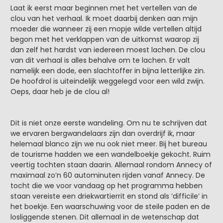
Laat ik eerst maar beginnen met het vertellen van de
clou van het verhaal. Ik moet daarbij denken aan mijn
moeder die wanneer zij een mopje wilde vertellen altijd
begon met het verklappen van de uitkomst waarop zij
dan zelf het hardst van iedereen moest lachen. De clou
van dit verhaal is alles behalve om te lachen. Er valt
namelijk een dode, een slachtoffer in bijna letterlijke zin.
De hoofdrol is uiteindelijk weggelegd voor een wild zwijn.
Oeps, daar heb je de clou al!
Dit is niet onze eerste wandeling. Om nu te schrijven dat
we ervaren bergwandelaars zijn dan overdrijf ik, maar
helemaal blanco zijn we nu ook niet meer. Bij het bureau
de tourisme hadden we een wandelboekje gekocht. Ruim
veertig tochten staan daarin. Allemaal rondom Annecy of
maximaal zo’n 60 autominuten rijden vanaf Annecy. De
tocht die we voor vandaag op het programma hebben
staan vereiste een driekwartierrit en stond als ‘difficile’ in
het boekje. Een waarschuwing voor de steile paden en de
losliggende stenen. Dit allemaal in de wetenschap dat