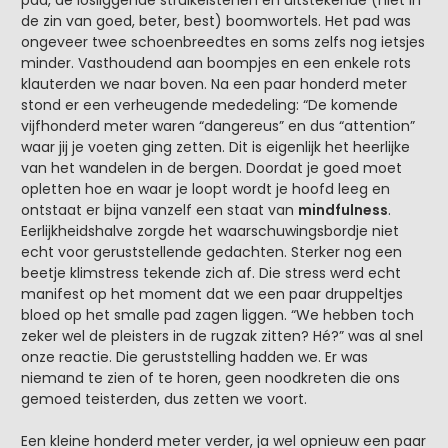
pad, de losliggende struikelstenen en uitstekende (niet in
de zin van goed, beter, best) boomwortels. Het pad was
ongeveer twee schoenbreedtes en soms zelfs nog ietsjes
minder. Vasthoudend aan boompjes en een enkele rots
klauterden we naar boven. Na een paar honderd meter
stond er een verheugende mededeling: “De komende
vijfhonderd meter waren “dangereus” en dus “attention”
waar jij je voeten ging zetten. Dit is eigenlijk het heerlijke
van het wandelen in de bergen. Doordat je goed moet
opletten hoe en waar je loopt wordt je hoofd leeg en
ontstaat er bijna vanzelf een staat van
mindfulness
.
Eerlijkheidshalve zorgde het waarschuwingsbordje niet
echt voor geruststellende gedachten. Sterker nog een
beetje klimstress tekende zich af. Die stress werd echt
manifest op het moment dat we een paar druppeltjes
bloed op het smalle pad zagen liggen. “We hebben toch
zeker wel de pleisters in de rugzak zitten? Hé?” was al snel
onze reactie. Die geruststelling hadden we. Er was
niemand te zien of te horen, geen noodkreten die ons
gemoed teisterden, dus zetten we voort.
Een kleine honderd meter verder, ja wel opnieuw een paar