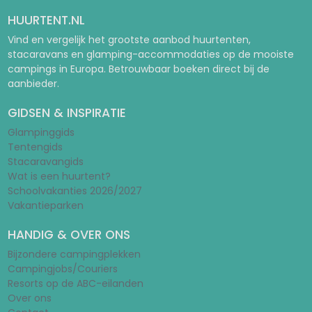
HUURTENT.NL
Vind en vergelijk het grootste aanbod huurtenten,
stacaravans en glamping-accommodaties op de mooiste
campings in Europa. Betrouwbaar boeken direct bij de
aanbieder.
GIDSEN & INSPIRATIE
Glampinggids
Tentengids
Stacaravangids
Wat is een huurtent?
Schoolvakanties 2026/2027
Vakantieparken
HANDIG & OVER ONS
Bijzondere campingplekken
Campingjobs/Couriers
Resorts op de ABC-eilanden
Over ons