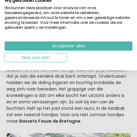
Wij gebruiken cookies
niet meer is dan een kleine open plek in het bos zien we
We kunnen deze plaatsen voor analyse van onze
de bandensporen en nog een fikse veeg bloed in het
bezoekersgegevens, om onze website te verbeteren,
gras. Met enige huivering bekijken we het bloed en prijzen
gepersonaliseerde inhoud te tonen en om u een geweldige website-
het slachtoffer en onszelf gelukkig dat eerste hulp is
ervaring te bieden. Voor meer informatie over de cookies die we
gebruiken opent u de instellingen.
geboden.
Het slachtoffer tegemoet
Accepteer alles
Met een opgelucht gemoed en nu op een duidelijk
minder steil pad vervolgen wij onze wandeling. Hoe zwaar
Nee, pas aan
kan de dreiging van een mogelijk onbekend ongeval
drukken en hoe licht kan het zijn wanneer je je realiseert
dat je aan die eerdere druk bent ontsnapt. Ondertussen
hadden we de daling ingezet en bochtig kronkelde de
weg zich naar beneden. Het grappige van die
kronkelingen is dat om elke bocht het uitzicht anders is
en er soms verrassingen zijn. Zo ook bij een van de
bochten. Half op het pad stond een auto, in de laadbak
zat een tweetal hondjes. Voor ons niet zomaar hondjes
maar
Bassets Fauve de Bretagne
.