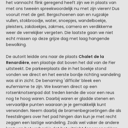
het vannacht flink geregend heeft zijn we in plaats van
met ons tweeën spreekwoordelijk nu met zijn vieren! Dus
vooruit met de geit. Bergschoenen aan en rugzakje
vullen, stokbroodje, water, snoepjes, wandelboekje,
pleisters, zakdoekjes, zakmes, camera en verdikkeme
weer de verrekijker vergeten. Die laatste gaan we niet
echt missen op deze grijze dag met laag hangende
bewolking.
De autorit leidde ons naar de plaats
Chalet de la
Renardière
, een plaatsje dat boven het dal van de Fier
uitsteekt. De parkeerplaats die in het boekje stond
vonden we direct en het eerste bordje richting wandeling
was al in zicht. De benaming 'difficile’ bleek een
eufemisme te zijn. We kwamen direct op een
rotsenknotsenpad dat treden kende die voor een reus
nog te hoog waren. Daarbij waren er gladde stenen en
vervaarlijke punten waaraan je je gemakkelijk kunt
verwonden. Neem daarbij de bramenbegroetingen die als
feestslingers over het pad hingen dan kun je met recht
zeggen een lastige wandeling. Zoals wel vaker de andere