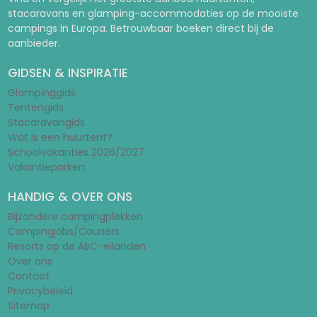
stacaravans en glamping-accommodaties op de mooiste
campings in Europa. Betrouwbaar boeken direct bij de
aanbieder.
GIDSEN & INSPIRATIE
Glampinggids
Tentengids
Stacaravangids
Wat is een huurtent?
Schoolvakanties 2026/2027
Vakantieparken
HANDIG & OVER ONS
Bijzondere campingplekken
Campingjobs/Couriers
Resorts op de ABC-eilanden
Over ons
Contact
Privacybeleid
Sitemap