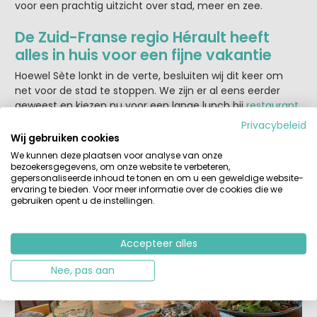
voor een prachtig uitzicht over stad, meer en zee.
De Zuid-Franse regio Hérault
heeft
alles in huis voor een fijne vakantie
Hoewel Sète lonkt in de verte, besluiten wij dit keer om
net voor de stad te stoppen. We zijn er al eens eerder
geweest en kiezen nu voor een lange lunch bij
restaurant
L’Essentiel
, een echte aanrader. Het restaurant ligt zo'n 5
Privacybeleid
kilometer van het centrum van Sète en je hebt uitzicht
Wij gebruiken cookies
op het strand. Hier genieten we van een ontspannen
We kunnen deze plaatsen voor analyse van onze
maaltijd in de schaduw, met uitzicht op zee en een fijne,
bezoekersgegevens, om onze website te verbeteren,
gepersonaliseerde inhoud te tonen en om u een geweldige website-
ongedwongen sfeer. Na de lunch keren we rustig terug
ervaring te bieden. Voor meer informatie over de cookies die we
richting de camping. Windje mee, zon op ons gezicht en
gebruiken opent u de instellingen.
een hoofd vol mooie indrukken van deze afwisselende
fietsdag.
Accepteer alles
Nee, pas aan