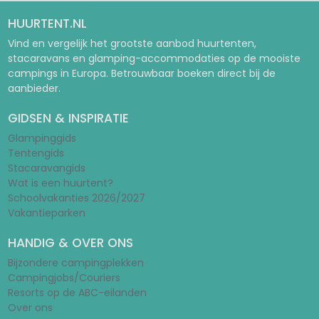
HUURTENT.NL
Vind en vergelijk het grootste aanbod huurtenten,
stacaravans en glamping-accommodaties op de mooiste
campings in Europa. Betrouwbaar boeken direct bij de
aanbieder.
GIDSEN & INSPIRATIE
Glampinggids
Tentengids
Stacaravangids
Wat is een huurtent?
Schoolvakanties 2026/2027
Vakantieparken
HANDIG & OVER ONS
Bijzondere campingplekken
Campingjobs/Couriers
Resorts op de ABC-eilanden
Over ons