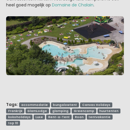
heel goed mogelijk op
Domaine de Chalain
.
Tags:
accommodatie
bungalowtent
Canvas Holidays
Frankrijk
GlamLodge
glamping
Greencamp
huurtenten
kokoholidays
Luxe
Rent-a-Tent
Roan
tentvakantie
top 10