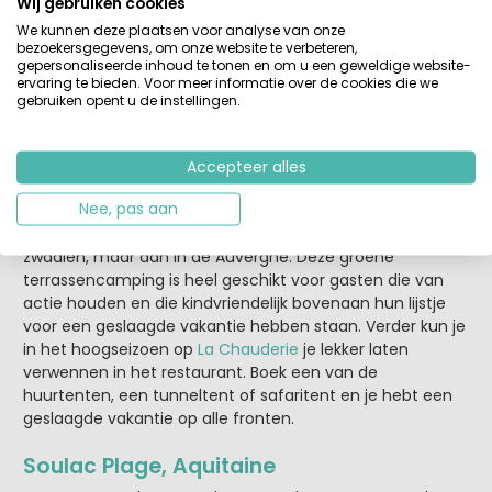
Wij gebruiken cookies
We kunnen deze plaatsen voor analyse van onze
bezoekersgegevens, om onze website te verbeteren,
gepersonaliseerde inhoud te tonen en om u een geweldige website-
ervaring te bieden. Voor meer informatie over de cookies die we
gebruiken opent u de instellingen.
Accepteer alles
La Chauderie, Auvergne
Nee, pas aan
Nog zo’n rustieke camping, waar Nederlanders de scepter
zwaaien, maar dan in de Auvergne. Deze groene
terrassencamping is heel geschikt voor gasten die van
actie houden en die kindvriendelijk bovenaan hun lijstje
voor een geslaagde vakantie hebben staan. Verder kun je
in het hoogseizoen op
La Chauderie
je lekker laten
verwennen in het restaurant. Boek een van de
huurtenten, een tunneltent of safaritent en je hebt een
geslaagde vakantie op alle fronten.
Soulac Plage, Aquitaine