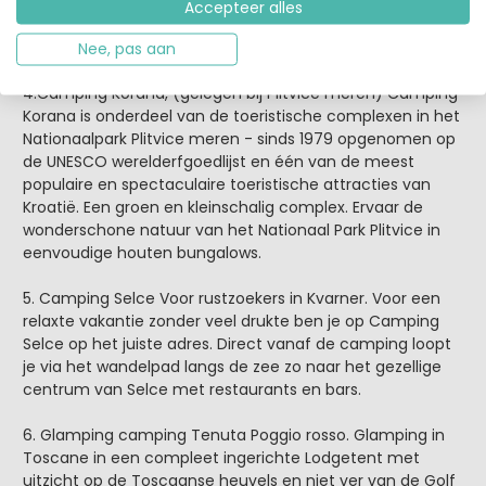
Accepteer alles
Nee, pas aan
4.Camping Korana, (gelegen bij Plitvice meren) Camping
Korana is onderdeel van de toeristische complexen in het
Nationaalpark Plitvice meren - sinds 1979 opgenomen op
de UNESCO werelderfgoedlijst en één van de meest
populaire en spectaculaire toeristische attracties van
Kroatië. Een groen en kleinschalig complex. Ervaar de
wonderschone natuur van het Nationaal Park Plitvice in
eenvoudige houten bungalows.
5. Camping Selce Voor rustzoekers in Kvarner. Voor een
relaxte vakantie zonder veel drukte ben je op Camping
Selce op het juiste adres. Direct vanaf de camping loopt
je via het wandelpad langs de zee zo naar het gezellige
centrum van Selce met restaurants en bars.
6. Glamping camping Tenuta Poggio rosso. Glamping in
Toscane in een compleet ingerichte Lodgetent met
uitzicht op de Toscaanse heuvels en niet ver van de Golf