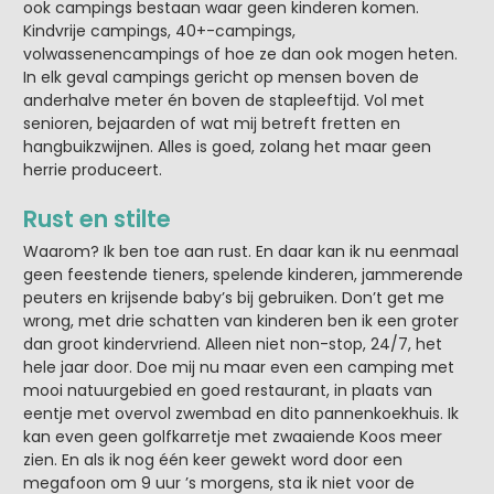
ook campings bestaan waar geen kinderen komen.
Kindvrije campings, 40+-campings,
volwassenencampings of hoe ze dan ook mogen heten.
In elk geval campings gericht op mensen boven de
anderhalve meter én boven de stapleeftijd. Vol met
senioren, bejaarden of wat mij betreft fretten en
hangbuikzwijnen. Alles is goed, zolang het maar geen
herrie produceert.
Rust en stilte
Waarom? Ik ben toe aan rust. En daar kan ik nu eenmaal
geen feestende tieners, spelende kinderen, jammerende
peuters en krijsende baby’s bij gebruiken. Don’t get me
wrong, met drie schatten van kinderen ben ik een groter
dan groot kindervriend. Alleen niet non-stop, 24/7, het
hele jaar door. Doe mij nu maar even een camping met
mooi natuurgebied en goed restaurant, in plaats van
eentje met overvol zwembad en dito pannenkoekhuis. Ik
kan even geen golfkarretje met zwaaiende Koos meer
zien. En als ik nog één keer gewekt word door een
megafoon om 9 uur ’s morgens, sta ik niet voor de