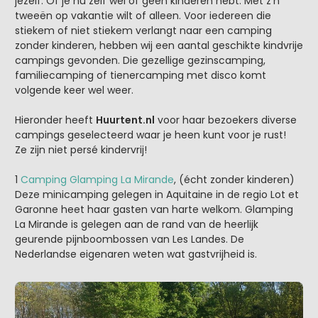
jezelf. Of je nu zelf wel of geen kinderen hebt. Met z’n
tweeën op vakantie wilt of alleen. Voor iedereen die
stiekem of niet stiekem verlangt naar een camping
zonder kinderen, hebben wij een aantal geschikte kindvrije
campings gevonden. Die gezellige gezinscamping,
familiecamping of tienercamping met disco komt
volgende keer wel weer.
Hieronder heeft
Huurtent.nl
voor haar bezoekers diverse
campings geselecteerd waar je heen kunt voor je rust!
Ze zijn niet persé kindervrij!
1
Camping Glamping La Mirande
, (écht zonder kinderen)
Deze minicamping gelegen in Aquitaine in de regio Lot et
Garonne heet haar gasten van harte welkom. Glamping
La Mirande is gelegen aan de rand van de heerlijk
geurende pijnboombossen van Les Landes. De
Nederlandse eigenaren weten wat gastvrijheid is.