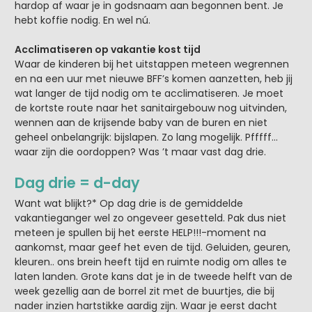
hardop af waar je in godsnaam aan begonnen bent. Je
hebt koffie nodig. En wel nú.
Acclimatiseren op vakantie kost tijd
Waar de kinderen bij het uitstappen meteen wegrennen
en na een uur met nieuwe BFF’s komen aanzetten, heb jij
wat langer de tijd nodig om te acclimatiseren. Je moet
de kortste route naar het sanitairgebouw nog uitvinden,
wennen aan de krijsende baby van de buren en niet
geheel onbelangrijk: bijslapen. Zo lang mogelijk. Pfffff…
waar zijn die oordoppen? Was ’t maar vast dag drie.
Dag drie = d-day
Want wat blijkt?* Op dag drie is de gemiddelde
vakantieganger wel zo ongeveer gesetteld. Pak dus niet
meteen je spullen bij het eerste HELP!!!-moment na
aankomst, maar geef het even de tijd. Geluiden, geuren,
kleuren.. ons brein heeft tijd en ruimte nodig om alles te
laten landen. Grote kans dat je in de tweede helft van de
week gezellig aan de borrel zit met de buurtjes, die bij
nader inzien hartstikke aardig zijn. Waar je eerst dacht