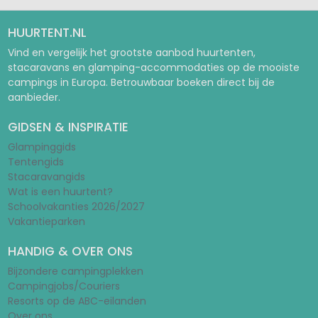
HUURTENT.NL
Vind en vergelijk het grootste aanbod huurtenten,
stacaravans en glamping-accommodaties op de mooiste
campings in Europa. Betrouwbaar boeken direct bij de
aanbieder.
GIDSEN & INSPIRATIE
Glampinggids
Tentengids
Stacaravangids
Wat is een huurtent?
Schoolvakanties 2026/2027
Vakantieparken
HANDIG & OVER ONS
Bijzondere campingplekken
Campingjobs/Couriers
Resorts op de ABC-eilanden
Over ons