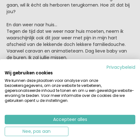
gaan, wil ik écht als herboren terugkomen. Hoe zit dat bij
jou?
En dan weer naar huis…
Tegen de tijd dat we weer naar huis moeten, neem ik
waarschijnlijk ook dit jaar weer met pijn in mijn hart
afscheid van de lekkende doch lekkere familiedouche.
Vaarwel caravan en animatieteam. Dag lieve baby van
de buren. Ik zal jullie missen.
Privacybeleid
Aan alle mooie dingen komt een eind. En je moet soms
Wij gebruiken cookies
even doorzetten om het mooie van de dingen te zien!
We kunnen deze plaatsen voor analyse van onze
bezoekersgegevens, om onze website te verbeteren,
gepersonaliseerde inhoud te tonen en om u een geweldige website-
ervaring te bieden. Voor meer informatie over de cookies die we
* uit onderzoek in mijn vrienden- en kennissenkring
gebruiken opent u de instellingen.
Accepteer alles
Tags:
beleving
camping
internet
kamperen
kinderen
nagenieten
verslag
voorbereiding
vrienden
Nee, pas aan
Zuid-Frankrijk