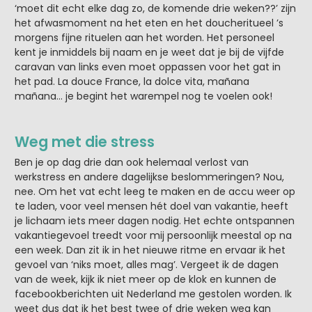
‘moet dit echt elke dag zo, de komende drie weken??’ zijn
het afwasmoment na het eten en het doucheritueel ’s
morgens fijne rituelen aan het worden. Het personeel
kent je inmiddels bij naam en je weet dat je bij de vijfde
caravan van links even moet oppassen voor het gat in
het pad. La douce France, la dolce vita, mañana
mañana… je begint het warempel nog te voelen ook!
Weg met die stress
Ben je op dag drie dan ook helemaal verlost van
werkstress en andere dagelijkse beslommeringen? Nou,
nee. Om het vat echt leeg te maken en de accu weer op
te laden, voor veel mensen hét doel van vakantie, heeft
je lichaam iets meer dagen nodig. Het echte ontspannen
vakantiegevoel treedt voor mij persoonlijk meestal op na
een week. Dan zit ik in het nieuwe ritme en ervaar ik het
gevoel van ‘niks moet, alles mag’. Vergeet ik de dagen
van de week, kijk ik niet meer op de klok en kunnen de
facebookberichten uit Nederland me gestolen worden. Ik
weet dus dat ik het best twee of drie weken weg kan