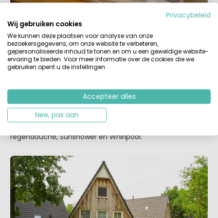
Privacybeleid
Wij gebruiken cookies
We kunnen deze plaatsen voor analyse van onze
bezoekersgegevens, om onze website te verbeteren,
gepersonaliseerde inhoud te tonen en om u een geweldige website-
ervaring te bieden. Voor meer informatie over de cookies die we
gebruiken opent u de instellingen.
Smaakvol, ruim, schoon en gezellig
ingericht.
Ben je van plan om met je partner, vriend of vriendin een
Accepteer alles
weekendje de natuur in te gaan dan raden wij zeker de
2
Nee, pas aan
persoons Wellness-lodge
aan. Een leuke en ook
romantische accommodatie met een opgietsauna,
regendouche, Sunshower en Whirlpool.