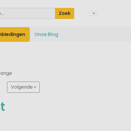
Zoek
nbiedingen
Onze Blog
range
Volgende »
t