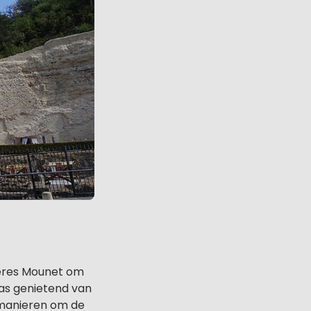
rères Mounet om
ras genietend van
 manieren om de