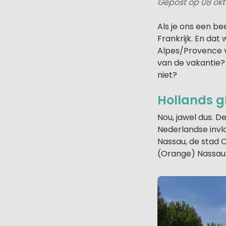
Gepost op 08 okt
Als je ons een b
Frankrijk. En da
Alpes/Provence v
van de vakantie?
niet?
Hollands gl
Nou, jawel dus. D
Nederlandse invlo
Nassau, de stad 
(Orange) Nassau. 