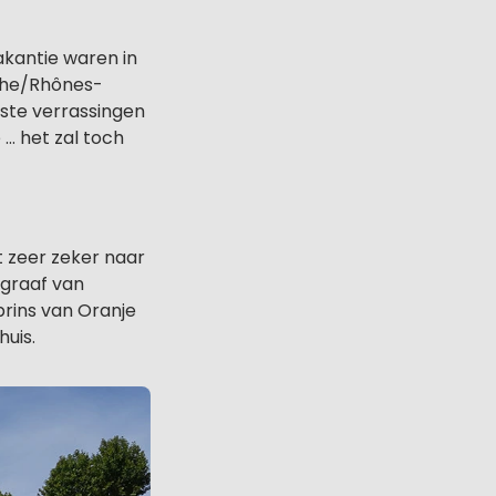
akantie waren in
èche/Rhônes-
ste verrassingen
… het zal toch
t zeer zeker naar
 graaf van
prins van Oranje
uis.