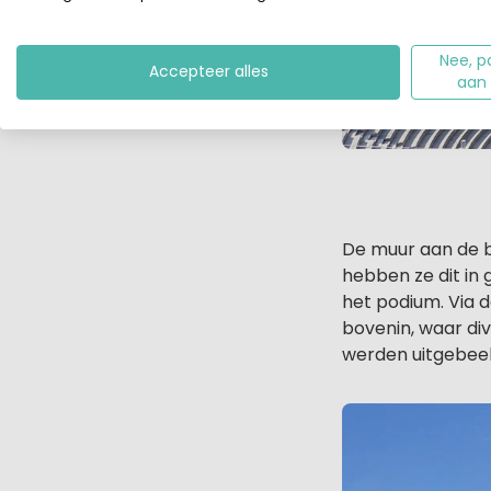
Nee, p
Accepteer alles
aan
De muur aan de b
hebben ze dit in
het podium. Via 
bovenin, waar di
werden uitgebeel