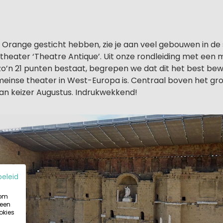
Orange gesticht hebben, zie je aan veel gebouwen in de
heater ‘Theatre Antique’. Uit onze rondleiding met een m
t zo’n 21 punten bestaat, begrepen we dat dit het best be
nse theater in West-Europa is. Centraal boven het grot
an keizer Augustus. Indrukwekkend!
beleid
 om
 een
okies