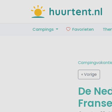
huurtent.nl
Campings
Favorieten
The
Campingvakanti
« Vorige
De Ned
Frans