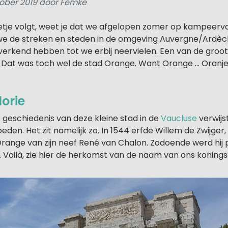
ober 2019 door Femke
eetje volgt, weet je dat we afgelopen zomer op kampeerv
t we de streken en steden in de omgeving Auvergne/Ard
erkend hebben tot we erbij neervielen. Een van de groot
 Dat was toch wel de stad Orange. Want Orange … Oranje 
orie
e geschiedenis van deze kleine stad in de
Vaucluse
verwijs
eden. Het zit namelijk zo. In 1544 erfde Willem de Zwijger,
Orange van zijn neef René van Chalon. Zodoende werd hij 
Voilà, zie hier de herkomst van de naam van ons koningsh