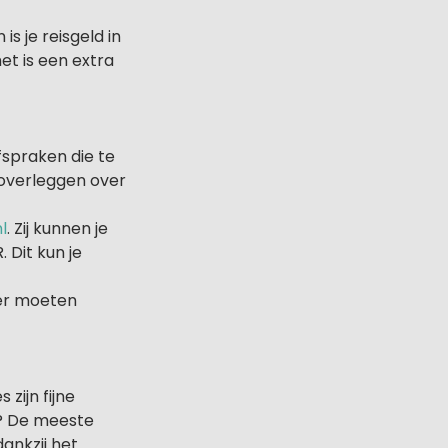
s je reisgeld in
et is een extra
fspraken die te
 overleggen over
l
. Zij kunnen je
 Dit kun je
ter moeten
zijn fijne
t? De meeste
ankzij het