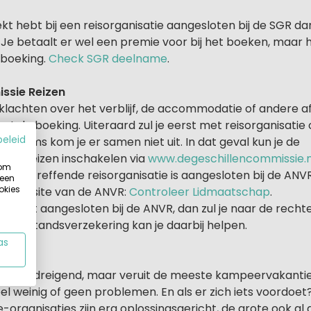
kt hebt bij een reisorganisatie aangesloten bij de SGR dan i
g. Je betaalt er wel een premie voor bij het boeken, maar h
 boeking.
Check SGR deelname
.
ssie Reizen
 klachten over het verblijf, de accommodatie of andere a
 de boeking. Uiteraard zul je eerst met reisorganisatie
beleid
ar soms kom je er samen niet uit. In dat geval kun je de
sie Reizen inschakelen via
www.degeschillencommissie.n
 om
 de betreffende reisorganisatie is aangesloten bij de ANVR.
 een
okies
de website van de ANVR:
Controleer Lidmaatschap
.
atie niet aangesloten bij de ANVR, dan zul je naar de rech
tsbijstandsverzekering kan je daarbij helpen.
as
al wat dreigend, maar veruit de meeste kampeervakanties 
el weinig of geen problemen. En als er zich iets voordoe
rganisaties zijn erg oplossingsgericht, de grote ook al d