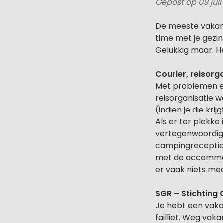
Gepost op 09 juli
De meeste vakant
time met je gezin
Gelukkig maar. He
Courier, reisorg
Met problemen en
reisorganisatie w
(indien je die krij
Als er ter plekke 
vertegenwoordig
campingreceptie i
met de accommoda
er vaak niets me
SGR – Stichting
Je hebt een vakan
failliet. Weg vak