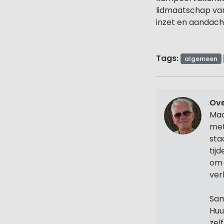
lidmaatschap van
inzet en aandacht
Tags:
algemeen
Ove
Maa
met
sta
tij
om 
ver
Sam
Huu
zel