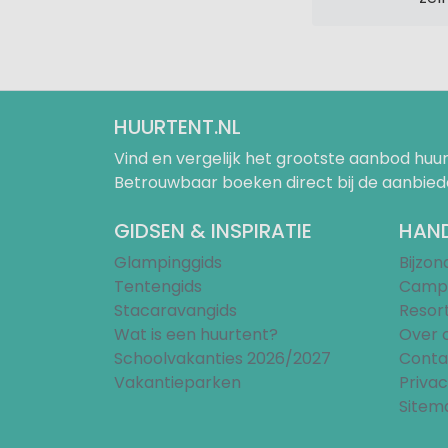
HUURTENT.NL
Vind en vergelijk het grootste aanbod h
Betrouwbaar boeken direct bij de aanbied
GIDSEN & INSPIRATIE
HAND
Glampinggids
Bijzo
Tentengids
Campi
Stacaravangids
Resor
Wat is een huurtent?
Over 
Schoolvakanties 2026/2027
Conta
Vakantieparken
Privac
Sitem