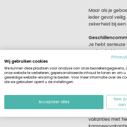
Maar als je geboe
ieder geval veili
zekerheid bij een
Geschillencommi
Je hebt serieuze
maken hebben met
Privacy
een oplossing, ma
Wij gebruiken cookies
Geschillencommis
We kunnen deze plaatsen voor analyse van onze bezoekersgegevens,
alleen helpen als
onze website te verbeteren, gepersonaliseerde inhoud te tonen en om u
geweldige website-ervaring te bieden. Voor meer informatie over de co
controleren via 
die we gebruiken opent u de instellingen.
Is de reisorganis
stappen. Een rech
Nee, p
Accepteer alles
aan
Tenslotte
Het klinkt allema
vakanties met he
kampeervakantie-o