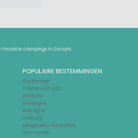
 mooiste campings in Europa.
POPULAIRE BESTEMMINGEN
Gardameer
Toscane en Elba
Ardèche
Dordogne
Bretagne
Limburg
Languedoc-Roussillon
Normandië