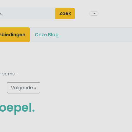
Zoek
nbiedingen
Onze Blog
 soms...
Volgende »
oepel.