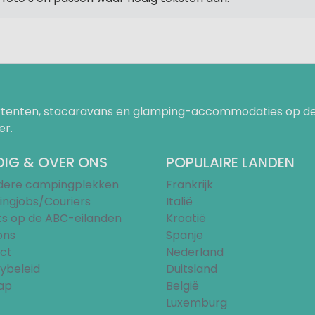
uurtenten, stacaravans en glamping-accommodaties op de
er.
IG & OVER ONS
POPULAIRE LANDEN
ndere campingplekken
Frankrijk
ngjobs/Couriers
Italië
ts op de ABC-eilanden
Kroatië
ons
Spanje
ct
Nederland
ybeleid
Duitsland
ap
België
Luxemburg