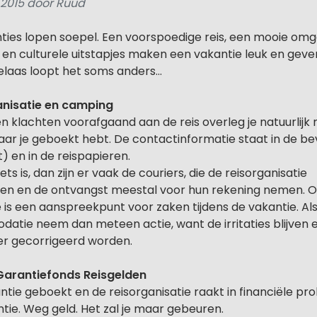
 2015 door Ruud
ies lopen soepel. Een voorspoedige reis, een mooie omge
 en culturele uitstapjes maken een vakantie leuk en geven
laas loopt het soms anders...
anisatie en camping
 klachten voorafgaand aan de reis overleg je natuurlijk
aar je geboekt hebt. De contactinformatie staat in de be
gt) en in de reispapieren.
iets is, dan zijn er vaak de couriers, die de reisorganisatie
en en de ontvangst meestal voor hun rekening nemen. 
s een aanspreekpunt voor zaken tijdens de vakantie. Als e
tie neem dan meteen actie, want de irritaties blijven 
er gecorrigeerd worden.
 Garantiefonds Reisgelden
tie geboekt en de reisorganisatie raakt in financiële pr
antie. Weg geld. Het zal je maar gebeuren.