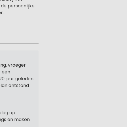
de persoonlijke
...
ng, vroeger
r een
20 jaar geleden
 plan ontstond
blog op
ings en maken