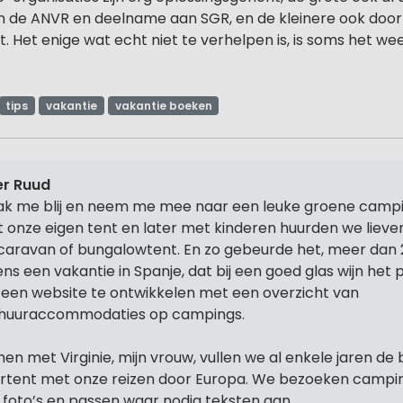
 de ANVR en deelname aan SGR, en de kleinere ook door 
. Het enige wat echt niet te verhelpen is, is soms het weer
tips
vakantie
vakantie boeken
r Ruud
k me blij en neem me mee naar een leuke groene campi
 onze eigen tent en later met kinderen huurden we lieve
caravan of bungalowtent. En zo gebeurde het, meer dan 
dens een vakantie in Spanje, dat bij een goed glas wijn het
een website te ontwikkelen met een overzicht van
huuraccommodaties op campings.
en met Virginie, mijn vrouw, vullen we al enkele jaren de 
rtent met onze reizen door Europa. We bezoeken camp
f foto’s en passen waar nodig teksten aan.