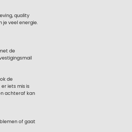
ving, quality
 je veel energie.
 met de
vestigingsmail
Ook de
r iets mis is
en achteraf kan
oblemen of gaat