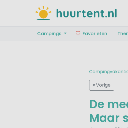
huurtent.nl
Campings
Favorieten
The
Campingvakanti
« Vorige
De mee
Maar s