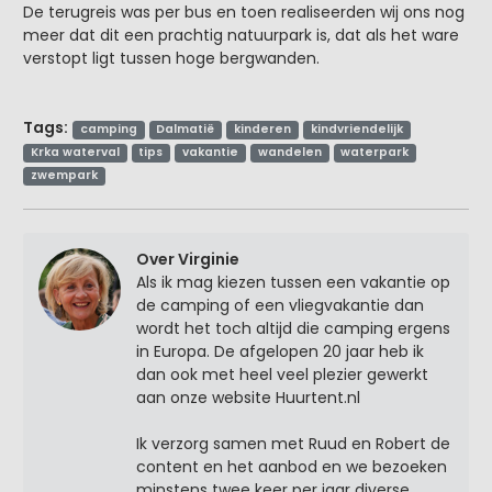
De terugreis was per bus en toen realiseerden wij ons nog
meer dat dit een prachtig natuurpark is, dat als het ware
verstopt ligt tussen hoge bergwanden.
Tags:
camping
Dalmatië
kinderen
kindvriendelijk
Krka waterval
tips
vakantie
wandelen
waterpark
zwempark
Over Virginie
Als ik mag kiezen tussen een vakantie op
de camping of een vliegvakantie dan
wordt het toch altijd die camping ergens
in Europa. De afgelopen 20 jaar heb ik
dan ook met heel veel plezier gewerkt
aan onze website Huurtent.nl
Ik verzorg samen met Ruud en Robert de
content en het aanbod en we bezoeken
minstens twee keer per jaar diverse