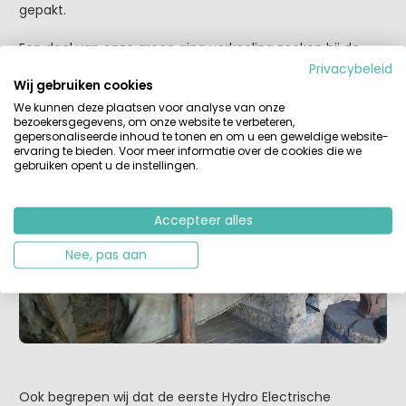
gepakt.
Een deel van onze groep ging verkoeling zoeken bij de
onderste waterval om te zwemmen. Wij bezochten met
Privacybeleid
Wij gebruiken cookies
onze gids het Ethno museum en Oude tijden herleefden.
We bezochten o.a. een oude smid, oude authentieke
We kunnen deze plaatsen voor analyse van onze
bezoekersgegevens, om onze website te verbeteren,
weefgetouwen en een oude wasserij.
gepersonaliseerde inhoud te tonen en om u een geweldige website-
ervaring te bieden. Voor meer informatie over de cookies die we
gebruiken opent u de instellingen.
Accepteer alles
Nee, pas aan
Ook begrepen wij dat de eerste Hydro Electrische