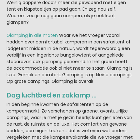
Weinig dappere dodo’s meer die gewapend met eigen
tent en klapstoeltjes op pad gaan. En zeg nou zelf.
Waarom zou je nog gaan campen, als je ook kunt
glampen?
Glamping in alle maten
Waar we het vroeger vooral
hadden over comfortabel kamperen in een safaritent of
lodgetent midden in de natuur, wordt tegenwoordig een
verblijf in een ingerichte bungalowtent of aangeklede
stacaravan ook glamping genoemd. In het groen hoeft
de accommodatie ook al niet meer te staan. Glamping is
luxe. Gemak en comfort. Glamping is op kleine campings.
Op grote campings. Glamping is overal!
Dag luchtbed en zaklamp …
In den beginne kwamen de safaritenten op de
kampeermarkt. Ze verschenen op groene, avontuurlijke
campings, waar je met je gezin heerlijk kunt genieten van
de rust, de ruimte en de luxe. Het comfort van gewone
bedden, een eigen keuken… dat is wel even wat anders
vergeleken met die kampeervakantie die we vroeger met