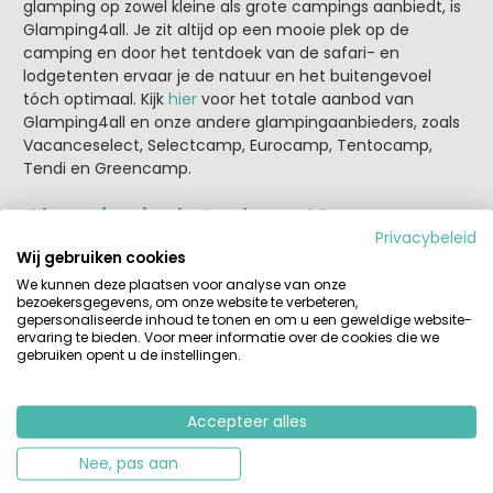
glamping op zowel kleine als grote campings aanbiedt, is
Glamping4all. Je zit altijd op een mooie plek op de
camping en door het tentdoek van de safari- en
lodgetenten ervaar je de natuur en het buitengevoel
tóch optimaal. Kijk
hier
voor het totale aanbod van
Glamping4all en onze andere glampingaanbieders, zoals
Vacanceselect, Selectcamp, Eurocamp, Tentocamp,
Tendi en Greencamp.
Glamping in de toekomst?
Privacybeleid
Er zijn al safaritenten op palen, in de boom, met en
Wij gebruiken cookies
zonder overdekt terras, met airco, een badkamer met
We kunnen deze plaatsen voor analyse van onze
ligbad… Hoe ver gaan we? Sauna erbij misschien?
bezoekersgegevens, om onze website te verbeteren,
Afwasmachine in de keuken? Wij van Huurtent geloven
gepersonaliseerde inhoud te tonen en om u een geweldige website-
ervaring te bieden. Voor meer informatie over de cookies die we
dat - ondanks het feit dat de definitie steeds ruimer
gebruiken opent u de instellingen.
wordt - glamping geen trend meer te noemen is, maar
een blijvertje.
Accepteer alles
Tags:
accommodatie
bamping
beleving
glamping
Nee, pas aan
glampingdorpen
tentvakantie