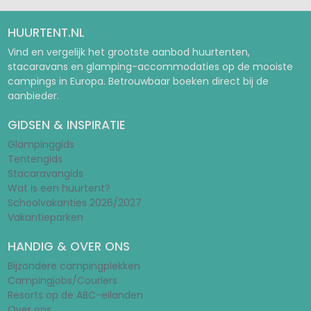
HUURTENT.NL
Vind en vergelijk het grootste aanbod huurtenten,
stacaravans en glamping-accommodaties op de mooiste
campings in Europa. Betrouwbaar boeken direct bij de
aanbieder.
GIDSEN & INSPIRATIE
Glampinggids
Tentengids
Stacaravangids
Wat is een huurtent?
Schoolvakanties 2026/2027
Vakantieparken
HANDIG & OVER ONS
Bijzondere campingplekken
Campingjobs/Couriers
Resorts op de ABC-eilanden
Over ons