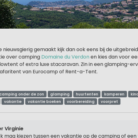
e nieuwsgierig gemaakt kijk dan ook eens bij de uitgebrei
ie over camping
Domaine du Verdon
en kies dan voor e
owtent of extra luxe stacaravan. Zin in een glamping-erv
afaritent van Eurocamp of Rent-a-Tent.
camping onder de zon
glamping
huurtenten
kamperen
kin
vakantie
vakantie boeken
voorbereiding
voorpret
r Virginie
 ik mag kiezen tussen een vakantie op de camping of een 