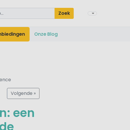
Zoek
nbiedingen
Onze Blog
vence
Volgende »
n: een
 de