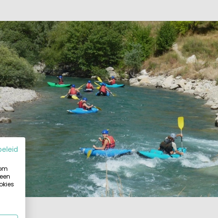
beleid
 om
 een
okies