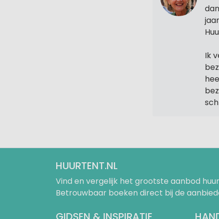
dan
jaa
Huu
Ik 
bez
hee
bez
sch
HUURTENT.NL
Vind en vergelijk het grootste aanbod h
Betrouwbaar boeken direct bij de aanbied
GIDSEN & INSPIRATIE
HAND