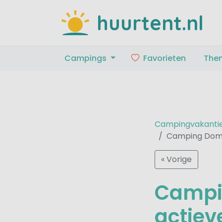
huurtent.nl
Campings
Favorieten
The
Campingvakanti
Camping Doma
« Vorige
Campi
actiev