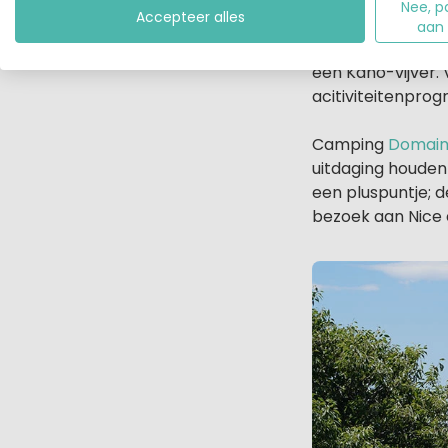
Nee, p
Accepteer alles
Op de camping zel
aan
zwembad met glij
een Kano-vijver. 
acitiviteitenprog
Camping
Domain
uitdaging houden
een pluspuntje; 
bezoek aan Nice 