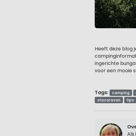
Heeft deze blog j
campinginformat
ingerichte bungal
voor een mooie s
Tags:
camping
stacaravan
tips
Ove
Als