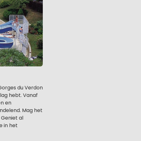
 Gorges du Verdon
lag hebt. Vanaf
en en
wandelend. Mag het
 Geniet al
 in het