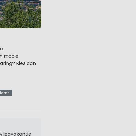
de
en mooie
aring? Kies dan
deren
vliegvakantie