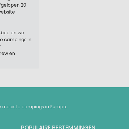
afgelopen 20
website
nbod en we
ne campings in
r
iew en
 mooiste campings in Europa.
POPULAIRE BESTEMMINGEN