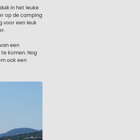
uik in het leuke
 er op de camping
g voor een leuk
er.
 van een
j te komen. Nog
rom ook een