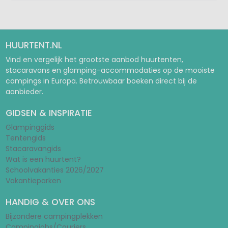
HUURTENT.NL
Vind en vergelijk het grootste aanbod huurtenten,
stacaravans en glamping-accommodaties op de mooiste
campings in Europa. Betrouwbaar boeken direct bij de
aanbieder.
GIDSEN & INSPIRATIE
Glampinggids
Tentengids
Stacaravangids
Wat is een huurtent?
Schoolvakanties 2026/2027
Vakantieparken
HANDIG & OVER ONS
Bijzondere campingplekken
Campingjobs/Couriers