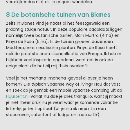
verrekijker dus niet als je er gaat wandelen.
8 De botanische tuinen van Blanes
Zelfs in Blanes vind je naast al het feestgeweld een
prachtig stukje natuur. In deze populaire badplaats liggen
namelijk twee botanische tuinen, Mar i Murtra (4 ha) en
Pinya de Rosa (5 ha). In de tuinen groeien duizenden
Mediterrane en exotische planten. Pinya de Rosa heeft
ook de grootste cactussencollectie van Europa. Ik heb er
blijkbaar veel inspiratie opgedaan, want dat is ook de
enige plant die het bij mij thuis overleeft.
Voel je het mañana-mañana-gevoel al over je heen
komen? Die typisch Spaanse way of living? Hou dat vast
en zoek op je gemak een mooie Spaanse camping uit op
Huurtent.nl
. Vanaf nu doe je alles tranquilo, want jij maakt
je niet meer druk nu je weet waar je komende vakantie
letterlijk je tent opslaat (of je intrek neemt in een
stacaravan, safaritent of lodgetent natuurlijk).