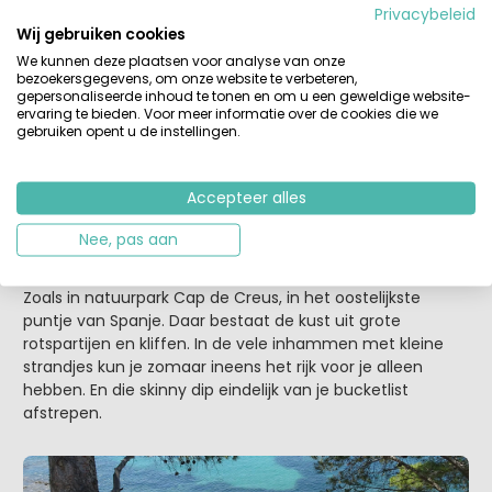
met mooie, nieuwe herinneringen. Maar vereer deze
Privacybeleid
prachtige oude stad ook tijdens je vakantie eens met een
Wij gebruiken cookies
bezoek. Je vindt er sporen van de Romeinen, Visigoten en
We kunnen deze plaatsen voor analyse van onze
Moren. Hier moet je zijn voor de oude stadsmuren, de
bezoekersgegevens, om onze website te verbeteren,
gepersonaliseerde inhoud te tonen en om u een geweldige website-
kathedraal, de Joodse wijk El Call en de hangende en
ervaring te bieden. Voor meer informatie over de cookies die we
kleurrijke huizen aan de oever van de Onyar. Een stukje
gebruiken opent u de instellingen.
cultuur waar je niet alleen overheen moet vliegen, maar
dat je van dichtbij wilt aanschouwen.
Accepteer alles
6 Cap de Creus
Nee, pas aan
Op diverse plekken aan de Costa Brava kun je, geloof het
of niet, nog ongestoord van een dagje strand genieten.
Zoals in natuurpark Cap de Creus, in het oostelijkste
puntje van Spanje. Daar bestaat de kust uit grote
rotspartijen en kliffen. In de vele inhammen met kleine
strandjes kun je zomaar ineens het rijk voor je alleen
hebben. En die skinny dip eindelijk van je bucketlist
afstrepen.