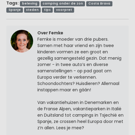
Tags:
beleving
camping onder de zon
Costa Brava
Spanje
steden
tips
voorpret
Over Femke
Femke is moeder van drie pubers.
Samen met haar vriend en zijn twee
kinderen vormen ze een groot en
gezellig samengesteld gezin. Dat menig
zomer - in twee auto’s en diverse
samenstellingen - op pad gaat om
Europa verder te verkennen.
Schoondochters? Huisdieren? Allemaal
instappen maar en gáán!
Van vakantiehuizen in Denemarken en
de Franse Alpen, vakantieparken in Italië
en Duitsland tot campings in Tsjechië en
Spanje, ze crossen heel Europa door met
z’n allen. Lees je mee?