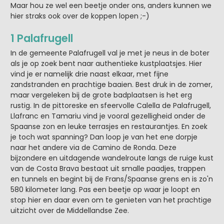
Maar hou ze wel een beetje onder ons, anders kunnen we
hier straks ook over de koppen lopen ;-)
1 Palafrugell
In de gemeente Palafrugell val je met je neus in de boter
als je op zoek bent naar authentieke kustplaatsjes. Hier
vind je er namelijk drie naast elkaar, met fijne
zandstranden en prachtige baaien. Best druk in de zomer,
maar vergeleken bij de grote badplaatsen is het erg
rustig. In de pittoreske en sfeervolle Calella de Palafrugell,
Llafranc en Tamariu vind je vooral gezelligheid onder de
Spaanse zon en leuke terrasjes en restaurantjes. En zoek
je toch wat spanning? Dan loop je van het ene dorpje
naar het andere via de Camino de Ronda. Deze
bijzondere en uitdagende wandelroute langs de ruige kust
van de Costa Brava bestaat uit smalle paadjes, trappen
en tunnels en begint bij de Frans/Spaanse grens en is zo'n
580 kilometer lang. Pas een beetje op waar je loopt en
stop hier en daar even om te genieten van het prachtige
uitzicht over de Middellandse Zee.