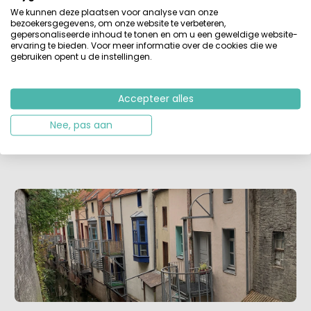
huisjes liggen aan de vele kanalen die door de stad lopen.
We kunnen deze plaatsen voor analyse van onze
bezoekersgegevens, om onze website te verbeteren,
gepersonaliseerde inhoud te tonen en om u een geweldige website-
ervaring te bieden. Voor meer informatie over de cookies die we
gebruiken opent u de instellingen.
Accepteer alles
Nee, pas aan