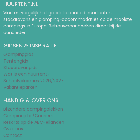
HUURTENT.NL
Vind en vergelijk het grootste aanbod huurtenten,
stacaravans en glamping-accommodaties op de mooiste
campings in Europa. Betrouwbaar boeken direct bij de
aanbieder.
GIDSEN & INSPIRATIE
Glampinggids
Tentengids
Stacaravangids
Wat is een huurtent?
Schoolvakanties 2026/2027
Vakantieparken
HANDIG & OVER ONS
Bijzondere campingplekken
Campingjobs/Couriers
Resorts op de ABC-eilanden
Over ons
Contact