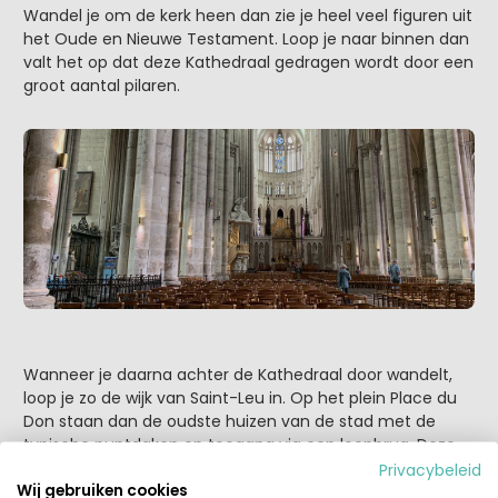
Wandel je om de kerk heen dan zie je heel veel figuren uit
het Oude en Nieuwe Testament. Loop je naar binnen dan
valt het op dat deze Kathedraal gedragen wordt door een
groot aantal pilaren.
Wanneer je daarna achter de Kathedraal door wandelt,
loop je zo de wijk van Saint-Leu in. Op het plein Place du
Don staan dan de oudste huizen van de stad met de
typische puntdaken en toegang via een loopbrug. Deze
huizen waren in de 17e eeuw vaak ook werkplaatsen of
Privacybeleid
Wij gebruiken cookies
werden gebruikt als marktkraam voor handelaars. De