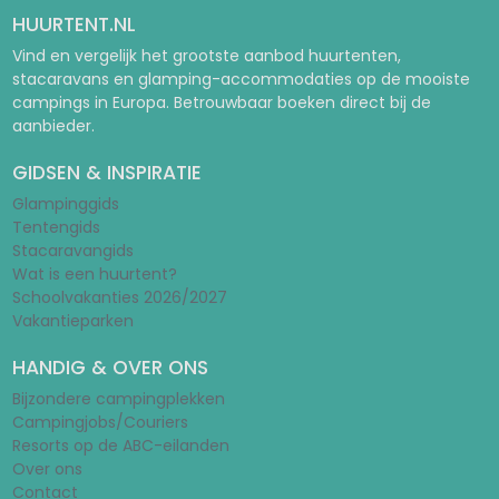
HUURTENT.NL
Vind en vergelijk het grootste aanbod huurtenten,
stacaravans en glamping-accommodaties op de mooiste
campings in Europa. Betrouwbaar boeken direct bij de
aanbieder.
GIDSEN & INSPIRATIE
Glampinggids
Tentengids
Stacaravangids
Wat is een huurtent?
Schoolvakanties 2026/2027
Vakantieparken
HANDIG & OVER ONS
Bijzondere campingplekken
Campingjobs/Couriers
Resorts op de ABC-eilanden
Over ons
Contact