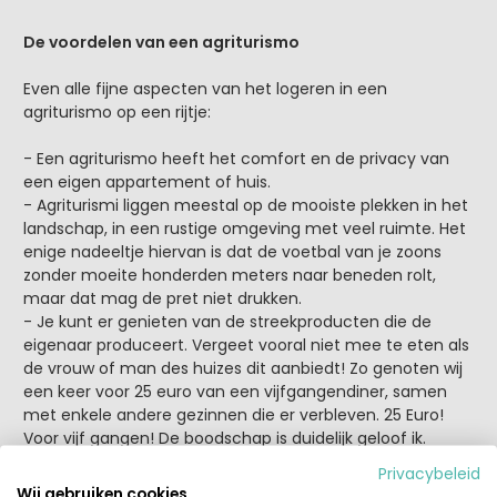
De voordelen van een agriturismo
Even alle fijne aspecten van het logeren in een
agriturismo op een rijtje:
- Een agriturismo heeft het comfort en de privacy van
een eigen appartement of huis.
- Agriturismi liggen meestal op de mooiste plekken in het
landschap, in een rustige omgeving met veel ruimte. Het
enige nadeeltje hiervan is dat de voetbal van je zoons
zonder moeite honderden meters naar beneden rolt,
maar dat mag de pret niet drukken.
- Je kunt er genieten van de streekproducten die de
eigenaar produceert. Vergeet vooral niet mee te eten als
de vrouw of man des huizes dit aanbiedt! Zo genoten wij
een keer voor 25 euro van een vijfgangendiner, samen
met enkele andere gezinnen die er verbleven. 25 Euro!
Voor vijf gangen! De boodschap is duidelijk geloof ik.
- Je hebt op veel momenten je eigen privé zwembad. Het
Privacybeleid
bad wordt hooguit bevolkt door een paar gezinnen per
Wij gebruiken cookies