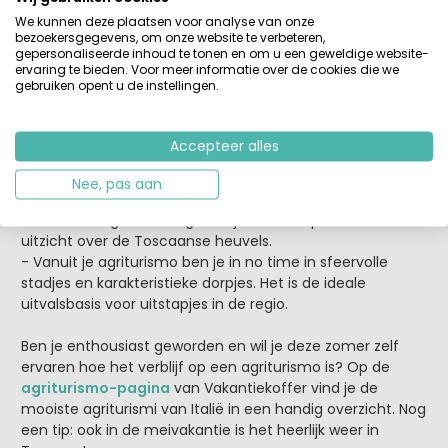
week en het is wel erg toevallig als jullie allemaal tegelijk
We kunnen deze plaatsen voor analyse van onze
‘thuis zijn’.
bezoekersgegevens, om onze website te verbeteren,
- Een agriturismo is bijna altijd kleinschalig, gezellig en
gepersonaliseerde inhoud te tonen en om u een geweldige website-
ervaring te bieden. Voor meer informatie over de cookies die we
sfeervol. Ik vind de mensen in Toscane bijzonder gastvrij
gebruiken opent u de instellingen.
en gemoedelijk! Zoals alle Italianen eigenlijk…
- Rust is fijn, maar zeker met kinderen wil je wel eens wat
aanspraak. In veel agriturismi ben je tóch niet helemaal
Accepteer alles
alleen, zodat je kinderen altijd wel iemand kunnen vinden
om mee te spelen. Of te zwemmen, zodat jij even een
Nee, pas aan
boekje kunt lezen.
- Vanaf de agriturismo geniet je van een panoramisch
uitzicht over de Toscaanse heuvels.
- Vanuit je agriturismo ben je in no time in sfeervolle
stadjes en karakteristieke dorpjes. Het is de ideale
uitvalsbasis voor uitstapjes in de regio.
Ben je enthousiast geworden en wil je deze zomer zelf
ervaren hoe het verblijf op een agriturismo is? Op de
agriturismo-pagina
van Vakantiekoffer vind je de
mooiste agriturismi van Italië in een handig overzicht. Nog
een tip: ook in de meivakantie is het heerlijk weer in