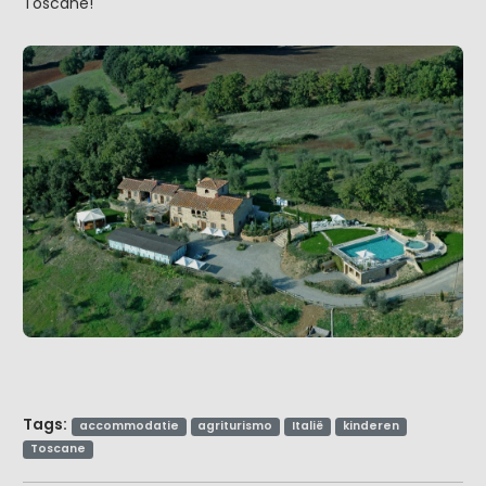
Toscane!
Tags:
accommodatie
agriturismo
Italië
kinderen
Toscane