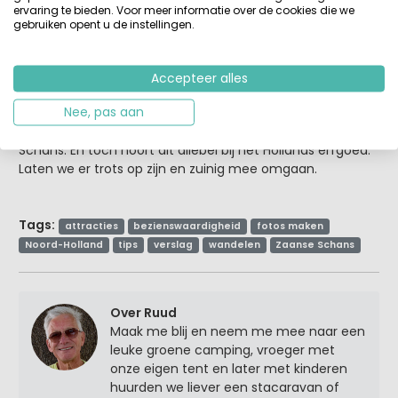
ervaring te bieden. Voor meer informatie over de cookies die we
gebruiken opent u de instellingen.
Accepteer alles
Nee, pas aan
Een wereld van verschil… van de rust en ruimte van het
weideland naar de toeristische drukte van de Zaanse
Schans. En toch hoort dit allebei bij het Hollands erfgoed.
Laten we er trots op zijn en zuinig mee omgaan.
Tags:
attracties
bezienswaardigheid
fotos maken
Noord-Holland
tips
verslag
wandelen
Zaanse Schans
Over Ruud
Maak me blij en neem me mee naar een
leuke groene camping, vroeger met
onze eigen tent en later met kinderen
huurden we liever een stacaravan of