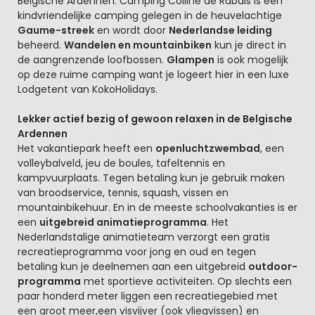
Belgische Ardennen. Camping Colline de Rabais is een
kindvriendelijke camping gelegen in de heuvelachtige
Gaume-streek
en wordt door
Nederlandse leiding
beheerd.
Wandelen en mountainbiken
kun je direct in
de aangrenzende loofbossen.
Glampen
is ook mogelijk
op deze ruime camping want je logeert hier in een luxe
Lodgetent van KokoHolidays.
Lekker actief bezig of gewoon relaxen in de Belgische
Ardennen
Het vakantiepark heeft een
openluchtzwembad
, een
volleybalveld, jeu de boules, tafeltennis en
kampvuurplaats. Tegen betaling kun je gebruik maken
van broodservice, tennis, squash, vissen en
mountainbikehuur. En in de meeste schoolvakanties is er
een
uitgebreid animatieprogramma
. Het
Nederlandstalige animatieteam verzorgt een gratis
recreatieprogramma voor jong en oud en tegen
betaling kun je deelnemen aan een uitgebreid
outdoor-
programma
met sportieve activiteiten. Op slechts een
paar honderd meter liggen een recreatiegebied met
een groot meer,een visvijver (ook vliegvissen) en