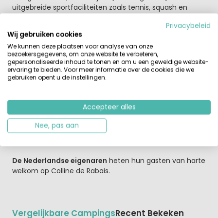
uitgebreide sportfaciliteiten zoals tennis, squash en
midgetgolf.
Privacybeleid
Wij gebruiken cookies
Afwisseling genoeg in de Belgische Ardennen!
We kunnen deze plaatsen voor analyse van onze
Bezoek zeker het gezellige plaatsje Bouillon of maak een
bezoekersgegevens, om onze website te verbeteren,
uitstapje naar de brouwerij van Orval. De kinderen vinden
gepersonaliseerde inhoud te tonen en om u een geweldige website-
een bezoek aan de gewelven en bunkers van het Fort
ervaring te bieden. Voor meer informatie over de cookies die we
gebruiken opent u de instellingen.
Frémont vast en zeker heel interessant. Liever sportief
bezig? Maak een kanotocht op de rivier de Semois met
het hele gezin! Wat langer in de auto zitten geen punt?
Accepteer alles
Dan is de rit naar Luxemburg, Metz of Trier zeker de
moeite waard. Elk van deze drie steden heeft iets
Nee, pas aan
bijzonders! Blijf tijdens je vakantie niet alleen in België
maar bezoek ook Frankrijk, Luxemburg en Duitsland!
De Nederlandse eigenaren
heten hun gasten van harte
welkom op Colline de Rabais.
Vergelijkbare Campings
Recent Bekeken