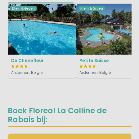
Klein & Groen
Klein & Groen
De Chênefleur
Petite Suisse
Ardennen, België
Ardennen, België
Boek Floreal La Colline de
Rabais bij: