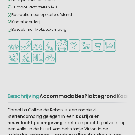
Outdoor-activiteiten (€)
Recreatiemeer op korte afstand
Kinderboerderij
Bezoek Trier, Metz, Luxemburg
Ligt in een bosrijke omgeving
Ligt bij het water
Openlucht zwembad
Aanbevolen voor jonge kinderen
Veel mogelijkheden om te sporten
WiFi beschikbaar
Huisdieren toegestaan
Campingwinkel/Sup
Restaurant of p
Animatieprogramma
Watersportfaciliteiten
Nederlandse eigenaar/beheerder
Fietsverhuur
Beschrijving
Accommodaties
Plattegrond
Kaart
R
Beschrijving
Floreal La Colline de Rabais is een mooie 4
Sterrencamping gelegen in een
bosrijke en
heuvelachtige omgeving
, met een prachtig uitzicht op
een vallei in de buurt van het stadje Virton in de