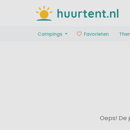
huurtent.nl
Campings
Favorieten
The
Oeps! De p