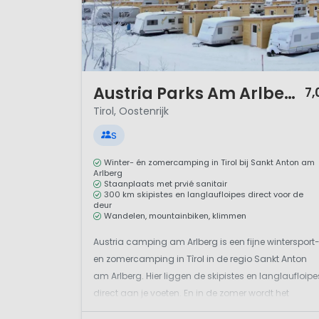
1 / 12
Austria Parks Am Arlberg
7,
Tirol, Oostenrijk
S
Winter- én zomercamping in Tirol bij Sankt Anton am
Arlberg
Staanplaats met prvié sanitair
300 km skipistes en langlaufloipes direct voor de
deur
Wandelen, mountainbiken, klimmen
Austria camping am Arlberg is een fijne wintersport
en zomercamping in Tîrol in de regio Sankt Anton
am Arlberg. Hier liggen de skipistes en langlaufloipe
direct aan je voeten. En in de zomer wordt het
wandelen, klimmen of sportief fietsen in de