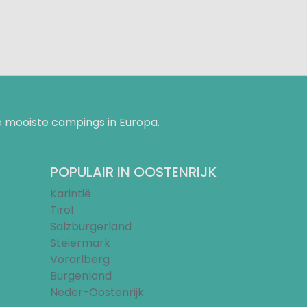
 mooiste campings in Europa.
POPULAIR IN OOSTENRIJK
Karintië
Tirol
Salzburgerland
Steiermark
Vorarlberg
Burgenland
Neder-Oostenrijk