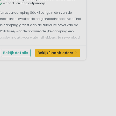
Wandel- en langlaufparadijs
stad
Innsbruck
met het kleine
oos
telt mooie historische
Terrassencamping Süd-See ligt in één van de
n, is
Hall
en Seefeld is een
meest indrukwekkende berglandschappen van Tirol.
De camping grenst aan de zuidelijke oever van de
Walchsee, wat de kindvriendelijke camping een
topplek maakt voor waterliefhebbers. Een zwembad
heb je absoluut niet nodig.Rondom de Walchsee
liggen verschillende speelplaatsen voor kinderen...
n met de lift naar boven gaan,
Bekijk details
Bekijk 1 aanbieders
ogelshow of een wildpark. Mag
elen in een van de vele
ong en oud komt hier tot rust