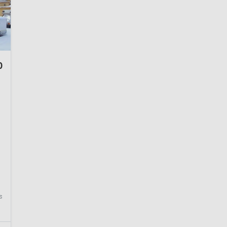
0
-
s