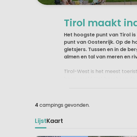
Tirol maakt i
Het hoogste punt van Tirol i
punt van Oostenrijk. Op de h
gletsjers. Tussen en in de b
almen en tal van meren en riv
Tirol-West is het meest toerist
bergwereld. Het beschermde
riviertjes. Oost-Tirol, liggen
toeristen.
4
campings gevonden.
Ligging
Lijst
Kaart
De Oostenrijkse deelstaat Tirol
hart van de Alpen. De frisse be