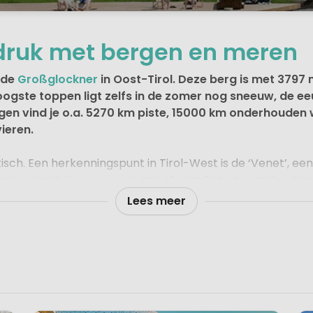
ndruk met bergen en meren
s de
Großglockner
in Oost-Tirol. Deze berg is met 3797
oogste toppen ligt zelfs in de zomer nog sneeuw, de 
ergen vind je o.a. 5270 km piste, 15000 km onderhoude
ieren.
isch. Een herkenningspunt in Tirol-West is de ‘Venet’, een 
 natuurpark
Kaunergrat
is een afwisseling van weiden, bo
d aan de zonbeschenen zuidkant van het Hohe Tauernmassie
Lees meer
 grenst aan Duitsland, Zwitserland en Italië en ligt in het 
rglucht en de pure natuur zijn de trekpleisters van de reg