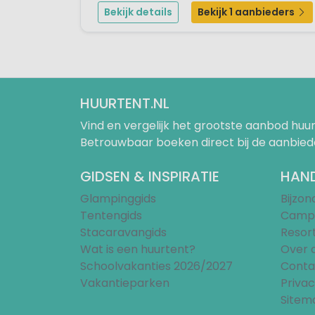
Oostenrijkse Alpen. Vanaf jouw kampeerplaats met
Bekijk details
Bekijk 1 aanbieders
privésanitair heb je een adembenemend ui...
HUURTENT.NL
Vind en vergelijk het grootste aanbod h
Betrouwbaar boeken direct bij de aanbied
GIDSEN & INSPIRATIE
HAND
Glampinggids
Bijzo
Tentengids
Campi
Stacaravangids
Resor
Wat is een huurtent?
Over 
Schoolvakanties 2026/2027
Conta
Vakantieparken
Privac
Sitem