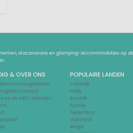
uurtenten, stacaravans en glamping-accommodaties op de
er.
IG & OVER ONS
POPULAIRE LANDEN
ndere campingplekken
Frankrijk
ngjobs/Couriers
Italië
ts op de ABC-eilanden
Kroatië
ons
Spanje
ct
Nederland
ybeleid
Duitsland
ap
België