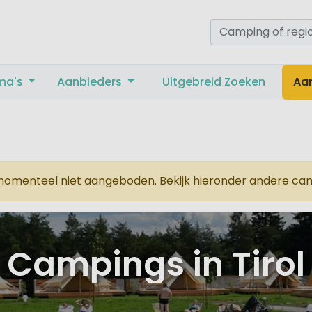
ma's
Aanbieders
Uitgebreid Zoeken
Aa
omenteel niet aangeboden. Bekijk hieronder andere campi
Campings in Tirol