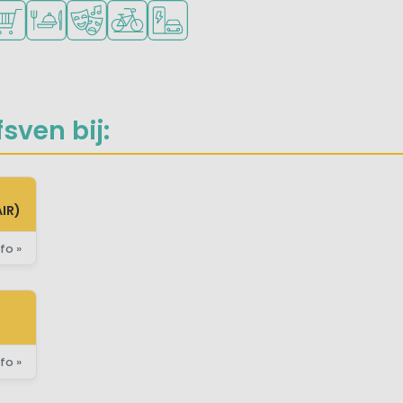
onge kinderen
baar
ren toegestaan
ampingwinkel/Supermarkt
Restaurant of pizzeria
Animatieprogramma
Fietsverhuur
Laadpaal elektrische auto
sven bij:
IR)
fo »
fo »