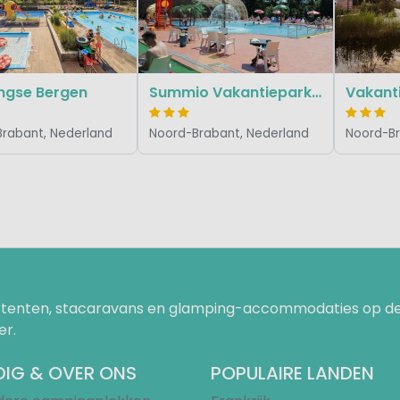
ingse Bergen
Summio Vakantiepark Herperduin
rabant, Nederland
Noord-Brabant, Nederland
Noord-Br
uurtenten, stacaravans en glamping-accommodaties op de
er.
IG & OVER ONS
POPULAIRE LANDEN