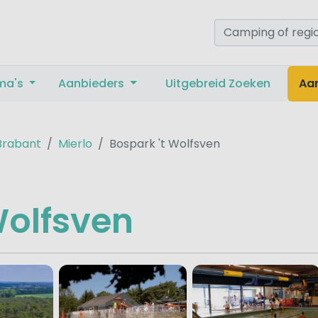
ma's
Aanbieders
Uitgebreid Zoeken
Aa
Brabant
Mierlo
Bospark 't Wolfsven
Wolfsven