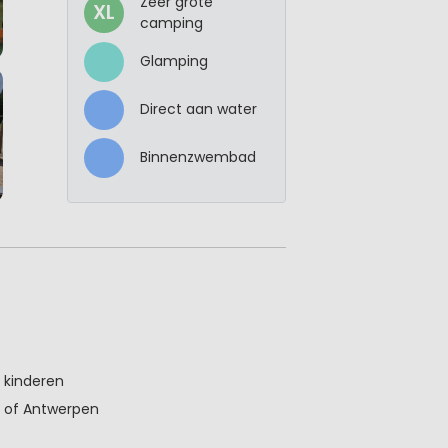
Zeer grote
XL
camping
Glamping
Direct aan water
Binnenzwembad
 kinderen
n of Antwerpen