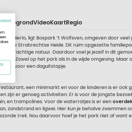
beleid
Plattegrond
Video
Kaart
Regio
 om
 een
atsje Mierlo, ligt Bospark ’t Wolfsven, omgeven door veel 
okies
and: de Strabrechtse Heide. Dit ruim opgezette familiepar
oor prachtige natuur. Daardoor voel je jezelf in dit gemoed
r volop. Zowel op het park als in de wijde omgeving. Maar 
as
h prima voor een daguitstapje.
ur
n restaurant, een minimarkt en voor de kinderen is er ook 
en zijn er genoeg activiteiten. Er is voor de jongste bezoe
in, en trampolines. Voor de waterratjes is er een
overde
an, zandstrand en ligwei. Hier kun je behalve zwemmen oo
ezonde trek. Nou daarvoor hoef je het park niet af want er