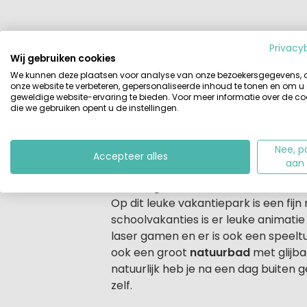
Privacy
Beschrijving
Accommodaties
Wij gebruiken cookies
We kunnen deze plaatsen voor analyse van onze bezoekersgegevens,
Beschrijving
onze website te verbeteren, gepersonaliseerde inhoud te tonen en om u
Midden in Noord-Brabant, bij het pla
geweldige website-ervaring te bieden. Voor meer informatie over de co
grootste natuurreservaten van ons l
die we gebruiken opent u de instellingen.
vakantieverblijven die omgeven zijn d
Speelplezier voor de kinderen is hie
Nee, p
is vlakbij. Zelfs Antwerpen leent zic
Accepteer alles
aan
Samen genieten midden in de natu
Op dit leuke vakantiepark is een fij
schoolvakanties is er leuke animatie 
laser gamen en er is ook een speeltu
ook een groot
natuurbad
met glijba
natuurlijk heb je na een dag buiten g
zelf.