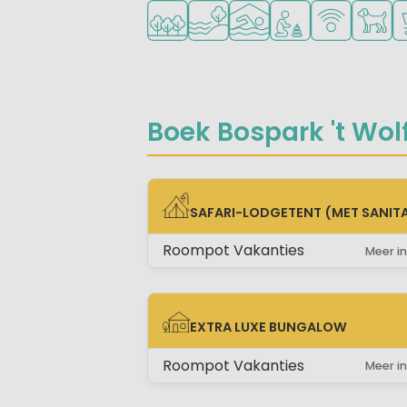
Ligt in een bosrijke omgeving
Ligt bij het water
Overdekt zwembad
Aanbevolen voor j
WiFi beschik
Huisdie
C
Boek Bospark 't Wolf
SAFARI-LODGETENT (MET SANITA
SAFARI-LODGETENT (MET SANITAIR)
Roompot Vakanties
Meer in
EXTRA LUXE BUNGALOW
EXTRA LUXE BUNGALOW
Roompot Vakanties
Meer in