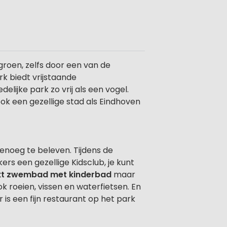
groen, zelfs door een van de
k biedt vrijstaande
elijke park zo vrij als een vogel.
ook een gezellige stad als Eindhoven
genoeg te beleven. Tijdens de
kers een gezellige Kidsclub, je kunt
kt zwembad met kinderbad
maar
k roeien, vissen en waterfietsen. En
 is een fijn restaurant op het park