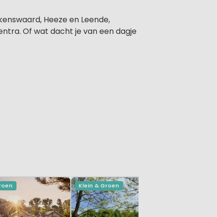
alkenswaard, Heeze en Leende,
entra. Of wat dacht je van een dagje
Groen
Klein & Groen
Klein & Gr