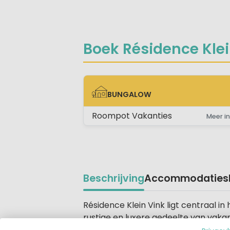
Boek Résidence Klein
BUNGALOW
BUNGALOW
Roompot Vakanties
Meer in
Beschrijving
Accommodaties
Beschrijving
Résidence Klein Vink ligt centraal in
rustige en luxere gedeelte van vaka
helemaal los te komen van de dagelij