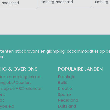
Limburg, Nederland
Limburg,
, Nederland
uurtenten, stacaravans en glamping-accommodaties op de
er.
IG & OVER ONS
POPULAIRE LANDEN
ndere campingplekken
Frankrijk
ngjobs/Couriers
Italië
ts op de ABC-eilanden
Kroatië
ons
Spanje
ct
Nederland
ybeleid
Duitsland