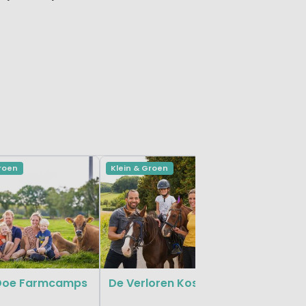
Groen
Klein & Groen
Klein & Gr
De Peel
Limburg, 
Doe Farmcamps
De Verloren Kost Farmcamps