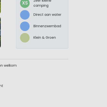
Zeer kleine
XS
camping
Direct aan water
Binnenzwembad
Klein & Groen
gen welkom
nt
ktrische auto