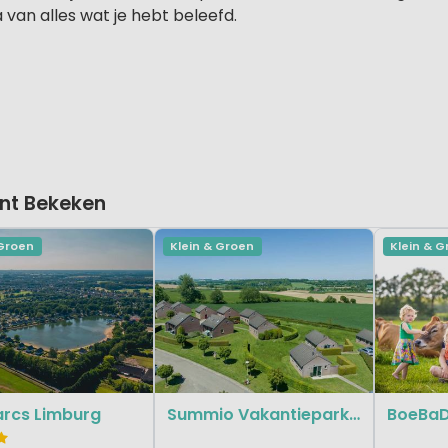
 van alles wat je hebt beleefd.
nt Bekeken
 Groen
Klein & Groen
Klein & 
arcs Limburg
Summio Vakantiepark Reevallis
BoeBa