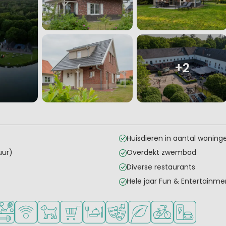
+2
Huisdieren in aantal wonin
uur)
Overdekt zwembad
Diverse restaurants
Hele jaar Fun & Entertainme
n
oor jonge kinderen
len voor tieners
el mogelijkheden om te sporten
WiFi beschikbaar
Huisdieren toegestaan
Campingwinkel/Supermarkt
Restaurant of pizzeria
Animatieprogramma
Groene ligging
Fietsverhuur
Laadpaal ele