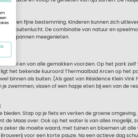
beleid
 om
 een
 Vink een fijne bestemming. Kinderen kunnen zich uitleve
okies
n de buitenlucht. De combinatie van natuur en speelmoge
ers ontspannen meegenieten.
as
tabel en van alle gemakken voorzien. Op het park zelf vind
 ligt het bekende kuuroord Thermaalbad Arcen op het par
el binnen als buiten. (Als gast van Résidence Klein Vink h
je zwemmen, vissen of een hapje eten bij een van de res
k
e bieden. Stap op je fiets en verken de groene omgeving
 de Maas over. Ook op het water is van alles mogelijk, z
s zeker de moeite waard, met tuinen en bloemen uit alle
Brouwerij voor een korte pauze. Na een actieve dag schuif