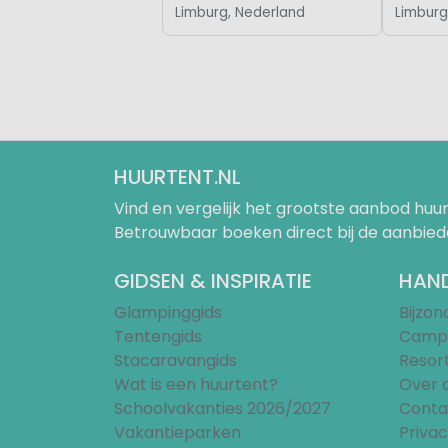
Limburg, Nederland
Limburg
HUURTENT.NL
Vind en vergelijk het grootste aanbod h
Betrouwbaar boeken direct bij de aanbied
GIDSEN & INSPIRATIE
HAND
Glampinggids
Bijzo
Tentengids
Campi
Stacaravangids
Resor
Wat is een huurtent?
Over 
Schoolvakanties 2026/2027
Conta
Vakantieparken
Privac