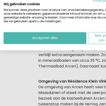
Privacy
Wij gebruiken cookies
We kunnen deze plaatsen voor analyse van onze bezoekersgegevens,
Kindvriendelijkheid
onze website te verbeteren, gepersonaliseerde inhoud te tonen en om u
Ook voor gezinnen is Résidence Klein
geweldige website-ervaring te bieden. Voor meer informatie over de co
die we gebruiken opent u de instellingen.
zwemmen in het zwembad of spelen i
geen moment vervelen, terwijl oud
Nee, p
Accepteer alles
aan
Accommodaties en voorzieningen
De vakantiewoningen zijn ruim, comfor
verblijf extra aangenaam maken. Zo
in mineraalbaden van circa 35 °C, zow
Thermaalbad Arcen). Daarnaast kun 
Omgeving van Résidence Klein Vin
De omgeving van Arcen heeft veel t
Maasduinen of steek met de veerpont
bezoek aan de Kasteeltuinen Arcen i
tussenstop maken bij de Hertog Jan 