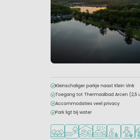
Kleinschaliger parkje naast Klein Vink
Toegang tot Thermaalbad Arcen (2,5 
Accommodaties veel privacy
Park ligt bij water
Ligt in een bosrijke omgeving
Ligt bij het water
Overdekt zwembad
Wellnessfaciliteite
Aanbevolen v
Aanbevo
Ve