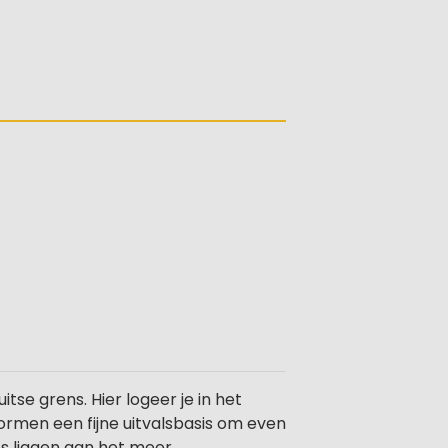
tse grens. Hier logeer je in het
ormen een fijne uitvalsbasis om even
es liggen aan het meer.