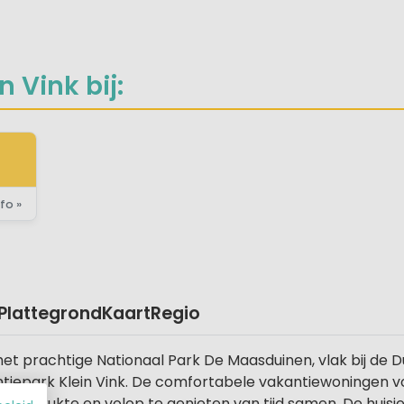
 Vink bij:
fo »
Plattegrond
Kaart
Regio
 het prachtige Nationaal Park De Maasduinen, vlak bij de Dui
ntiepark Klein Vink. De comfortabele vakantiewoningen v
kse drukte en volop te genieten van tijd samen. De huisj