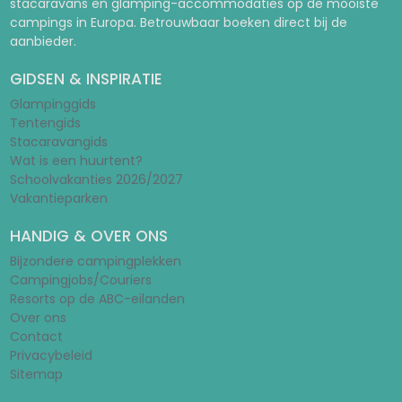
stacaravans en glamping-accommodaties op de mooiste
campings in Europa. Betrouwbaar boeken direct bij de
aanbieder.
GIDSEN & INSPIRATIE
Glampinggids
Tentengids
Stacaravangids
Wat is een huurtent?
Schoolvakanties 2026/2027
Vakantieparken
HANDIG & OVER ONS
Bijzondere campingplekken
Campingjobs/Couriers
Resorts op de ABC-eilanden
Over ons
Contact
Privacybeleid
Sitemap