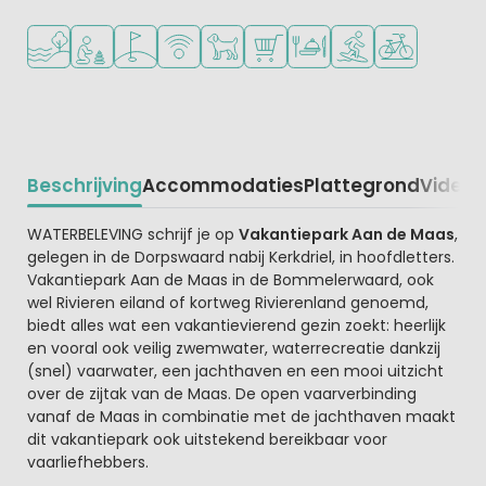
Ligt bij het water
Aanbevolen voor jonge kinderen
Golfbaan in de buurt
WiFi beschikbaar
Huisdieren toegestaan
Campingwinkel/Supermarkt
Restaurant of pizzeria
Watersportfaciliteit
Fietsverhuur
Beschrijving
Accommodaties
Plattegrond
Video
K
Beschrijving
WATERBELEVING schrijf je op
Vakantiepark Aan de Maas
,
gelegen in de Dorpswaard nabij Kerkdriel, in hoofdletters.
Vakantiepark Aan de Maas in de Bommelerwaard, ook
wel Rivieren eiland of kortweg Rivierenland genoemd,
biedt alles wat een vakantievierend gezin zoekt: heerlijk
en vooral ook veilig zwemwater, waterrecreatie dankzij
(snel) vaarwater, een jachthaven en een mooi uitzicht
over de zijtak van de Maas. De open vaarverbinding
vanaf de Maas in combinatie met de jachthaven maakt
dit vakantiepark ook uitstekend bereikbaar voor
vaarliefhebbers.