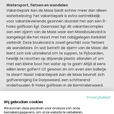
Watersport, fietsen en wandelen
Vakantiepark Aan de Maas biedt echter meer dan alleen
waterbeleving: het vakantiepark is extra aantrekkelijk
voor vakantievierende gezinnen doordat het aan een 9-
holes golfbaan ligt. Daarnaast ligt dit vakantiecomplex
aan een zijarm van de Maas waar een Maasboulevard is
aangelegd die het resort met het nabijgelegen Kerkdriel
verbindt. Deze boulevard is zowel geschikt voor fietsers
als wandelaars. En wat betreft de zijarm van de Maas: die
leent zich ook uitstekend om te suppen, te flyboarden,
heerlijk te ravotten op drijvende plastic eilanden of om
met een kleine boot het water op te gaan! Altijd al eens
willen leren golfen? Of gewoon zin om even een balletje
te slaan? Naast Vakantiepark Aan de Maas bevindt zich
golfvereniging De Dorpswaard, een schitterend
onderhouden 9-holes golfbaan in de Bommelerwaard.
Dagje Uit op korte afstand
Privacybeleid
Vakantiepark Aan de Maas is bovendien centraal in
Wij gebruiken cookies
Nederland gelegen. Je staat in een half uur met de auto
We kunnen deze plaatsen voor analyse van onze
op de parkeerplaats van De Efteling, Den Bosch met zijn
bezoekersgegevens, om onze website te verbeteren,