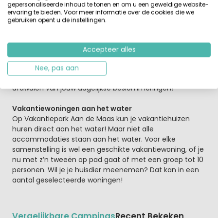
gepersonaliseerde inhoud te tonen en om u een geweldige website-
sfeervolle centrum ligt op een kwartier rijafstand en er
ervaring te bieden. Voor meer informatie over de cookies die we
zijn in de directe omgeving van Kerkdriel mooie
gebruiken opent u de instellingen.
natuurgebieden, zoals het Kloosterwiel en Kil van
Hurwenen. Vakantiepark Aan de Maas biedt kortom voor
alle type vakantievierder de vakantiebeleving die hij
Accepteer alles
en/of zij zoekt: reuring bij, in of op het water, de gezellige
drukte van een dorp of stad of juist de stilte van de
Nee, pas aan
natuur. Kortom, dit eilandresort doet je echt even
afdwalen van jouw dagelijkse beslommeringen!
Vakantiewoningen aan het water
Op Vakantiepark Aan de Maas kun je vakantiehuizen
huren direct aan het water! Maar niet alle
accommodaties staan aan het water. Voor elke
samenstelling is wel een geschikte vakantiewoning, of je
nu met z’n tweeën op pad gaat of met een groep tot 10
personen. Wil je je huisdier meenemen? Dat kan in een
aantal geselecteerde woningen!
Vergelijkbare Campings
Recent Bekeken