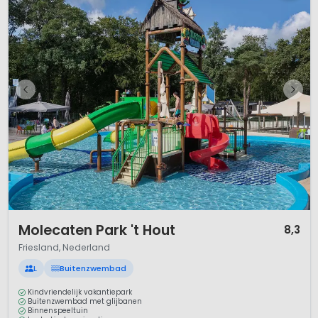
1 / 12
Molecaten Park 't Hout
8,3
Friesland, Nederland
L
Buitenzwembad
Kindvriendelijk vakantiepark
Buitenzwembad met glijbanen
Binnenspeeltuin