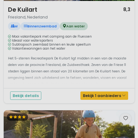
In de hele streek kun je terecht voor een wandeling of meer
1 / 12
De Kuilart
actieve outdooractiviteiten. Natuurlijk zorgt het vele water in
8,3
de provincie ook voor het nodige vertier. Op cultureel gebied
Friesland, Nederland
zijn er kerken, landgoederen, oude molens en boerderijen en
M
Binnenzwembad
Aan water
verschillende musea te ontdekken. Leuke musea om met
kinderen te bezoeken zijn
het Heksenmuseum
in Appelscha,
Mooi vakantiepark met camping aan de Fluessen
waar je in de buitenlucht een magische en rituele dag gaat
Ideaal voor watersporters
Subtropisch zwembad binnen en leuke speeltuin
beleven, het nationaal
Modelspoormuseum in Sneek
en het
Vakantiewoningen aan het water
Landbouwmuseum in Hoorn (Terschelling), dat tevens dient
Het 5-sterren Recreatiepark De Kuilart ligt midden in een van de mooiste
als kinderboerderij. Andere aanraders zijn de kerk van
delen van de provincie Friesland, de Zuidwesthoek. Zeven van de Friese 11
Wieuwerd, waar vier mummies in de grafkelders liggen
steden liggen binnen een straal van 20 kilometer om De Kuilart heen. De
geborgen, een dagje Leeuwarden of ga naar één van de vele
omgeving leent zich uitstekend om te fietsen, wandelen, vissen en vooral
opstapplaatsen voor een ontspannen boottochtje over de
om te watersporten. De Kuilart is een uitgebreid recreatie...
Friese meren.
Bekijk details
Bekijk 1 aanbieders
Verwacht geen grootschalig vermaak of attracties in deze
omgeving, maar eerlijk is eerlijk, dat heb je in Friesland ook
echt niet nodig.
Belangrijke links