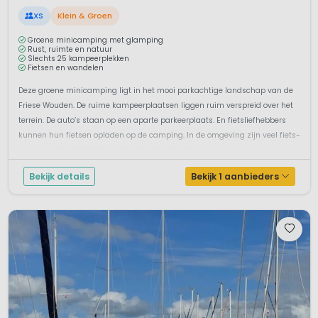
XS
Klein & Groen
Groene minicamping met glamping
Rust, ruimte en natuur
Slechts 25 kampeerplekken
Fietsen en wandelen
Deze groene minicamping ligt in het mooi parkachtige landschap van de
Friese Wouden. De ruime kampeerplaatsen liggen ruim verspreid over het
terrein. De auto’s staan op een aparte parkeerplaats. En fietsliefhebbers
kunnen hun fietsen opladen op de camping. In de omgeving zijn veel fiets-
en wandelmogelijkheden. Vanaf Holwerd en Lauwersoog kun...
Bekijk details
Bekijk 1 aanbieders