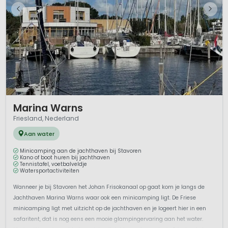
1 / 12
Marina Warns
Friesland, Nederland
Aan water
Minicamping aan de jachthaven bij Stavoren
Kano of boot huren bij jachthaven
Tennistafel, voetbalveldje
Watersportactiviteiten
Wanneer je bij Stavoren het Johan Frisokanaal op gaat kom je langs de
Jachthaven Marina Warns waar ook een minicamping ligt. De Friese
minicamping ligt met uitzicht op de jachthaven en je logeert hier in een
safaritent, dat is nog eens een mooie glampingervaring aan het water.