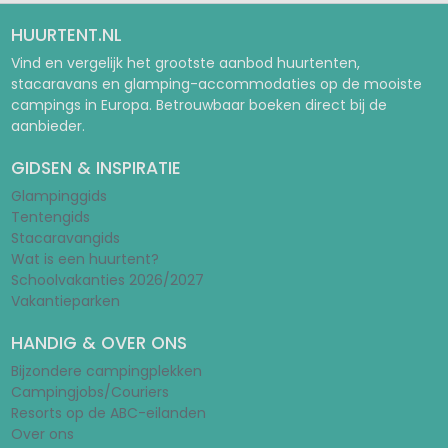
HUURTENT.NL
Vind en vergelijk het grootste aanbod huurtenten,
stacaravans en glamping-accommodaties op de mooiste
campings in Europa. Betrouwbaar boeken direct bij de
aanbieder.
GIDSEN & INSPIRATIE
Glampinggids
Tentengids
Stacaravangids
Wat is een huurtent?
Schoolvakanties 2026/2027
Vakantieparken
HANDIG & OVER ONS
Bijzondere campingplekken
Campingjobs/Couriers
Resorts op de ABC-eilanden
Over ons