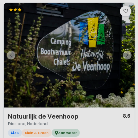
1 / 8
Natuurlijk de Veenhoop
8,6
Friesland, Nederland
XS
Klein & Groen
Aan water