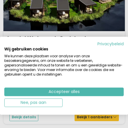
1 / 7
Landal Waterpark Oudehaske
Privacybeleid
Friesland, Nederland
Wij gebruiken cookies
XS
Klein & Groen
Aan water
We kunnen deze plaatsen voor analyse van onze
bezoekersgegevens, om onze website te verbeteren,
Nieuw park 2025 aan Nannewiid Friesland
gepersonaliseerde inhoud te tonen en om u een geweldige website-
Kleinschalig met 60 lodges luxe en comfort
ervaring te bieden. Voor meer informatie over de cookies die we
Natuur, rust en water
Recreatiestrand
gebruiken opent u de instellingen.
Landal Waterpark Oudehaske, in het hart van Friesland, betekent voor haar
gasten water en nog eens water. Wanneer je vanuit je luxe Lodge naar
Accepteer alles
buiten kijkt zie je het Nannawiid. Een leuk en rustig meer met
recreatiestrand. Hier kun je lekker kano varen of je supboard in het water
Nee, pas aan
gooien een gaan maar. Verder kun je ook een frisse duik nemen vanaf h...
Bekijk details
Bekijk 1 aanbieders