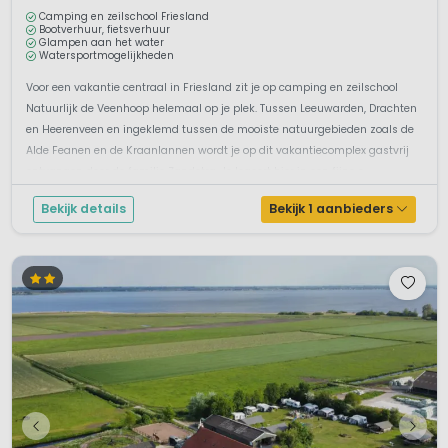
Camping en zeilschool Friesland
Bootverhuur, fietsverhuur
Glampen aan het water
Watersportmogelijkheden
Voor een vakantie centraal in Friesland zit je op camping en zeilschool
Natuurlijk de Veenhoop helemaal op je plek. Tussen Leeuwarden, Drachten
en Heerenveen en ingeklemd tussen de mooiste natuurgebieden zoals de
Alde Feanen en de Kraanlannen wordt je op dit vakantiecomplex gastvrij
ontvangen door de familie Zandstra. Je logeert hier in een fijne c...
Bekijk details
Bekijk 1 aanbieders