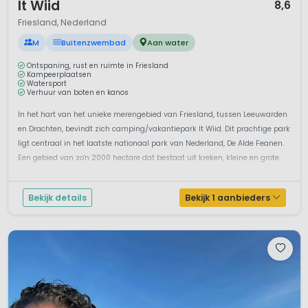
It Wiid
8,6
Friesland, Nederland
M
Buitenzwembad
Aan water
Ontspaning, rust en ruimte in Friesland
Kampeerplaatsen
Watersport
Verhuur van boten en kanos
In het hart van het unieke merengebied van Friesland, tussen Leeuwarden
en Drachten, bevindt zich camping/vakantiepark It Wiid. Dit prachtige park
ligt centraal in het laatste nationaal park van Nederland, De Alde Feanen.
Een gebied van zo'n 2000 hectare dat bestaat uit kreken, kleine en grote
plassen met eilandjes en grote waterwegen. Een topplek ...
Bekijk details
Bekijk 1 aanbieders