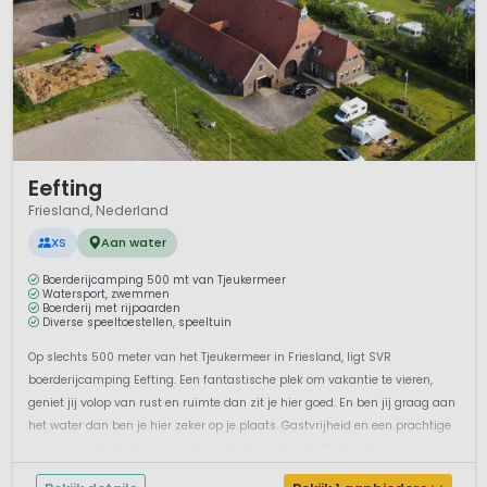
1 / 10
Eefting
Friesland, Nederland
XS
Aan water
Boerderijcamping 500 mt van Tjeukermeer
Watersport, zwemmen
Boerderij met rijpaarden
Diverse speeltoestellen, speeltuin
Op slechts 500 meter van het Tjeukermeer in Friesland, ligt SVR
boerderijcamping Eefting. Een fantastische plek om vakantie te vieren,
geniet jij volop van rust en ruimte dan zit je hier goed. En ben jij graag aan
het water dan ben je hier zeker op je plaats. Gastvrijheid en een prachtige
regio om vakantie te vieren, de perfecte combinatie.De boerd...