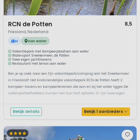
1 / 12
RCN de Potten
8,5
Friesland, Nederland
M
Aan water
Vakantiepark met kampeerplaatsen aan water
Watersport Sneekermeer, de Potten
Twee eigen jachthavens
Restaurant met terras aan water
Ben je op zoek naar een fijn vakantiepark/camping aan het Sneekermeer
in Friesland?. Het kindvriendelijke vakantiepark RCN de Potten heeft 2
kampeer-havens en kampeerterreinen die aan en bij het water liggen.De
watersportliefhebbers kunnen hier hun hart ophalen. Er zijn twee eigen
jachthavens, een aan het Sneekermeer en een aan de Grote Potten. Zei...
Bekijk details
Bekijk 1 aanbieders