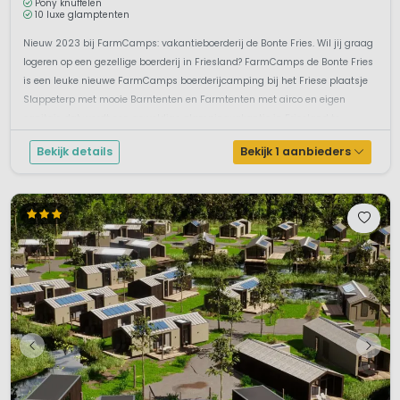
Pony knuffelen
10 luxe glamptenten
Nieuw 2023 bij FarmCamps: vakantieboerderij de Bonte Fries. Wil jij graag
logeren op een gezellige boerderij in Friesland? FarmCamps de Bonte Fries
is een leuke nieuwe FarmCamps boerderijcamping bij het Friese plaatsje
Slappeterp met mooie Barntenten en Farmtenten met airco en eigen
sanitair, dat wordt een geweldige glampingvakantie in Friesland to...
Bekijk details
Bekijk 1 aanbieders