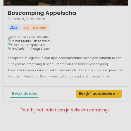
1 / 12
Boscamping Appelscha
Friesland, Nederland
XS
Klein & Groen
Grens Friesland-Drenthe
In het Drents-Friese Wold
Grote buitenspeeltuin
Knutselen in hoogseizoen
Kamperen of logeren in een fijne accommodatie met eigen sanitair in een
fijne groene omgeving tussen Drenthe en Friesland? Boscamping
Appelscha is een kleine en zeker kindvriendelijke camping op de grens met
Drenthe in Friesland. De kinderen zullen bij aankomst meteen met
vriendjes de ruim opgezette speeltuin bezoeken. De camping is
overwegend zonn...
Bekijk details
Bekijk 1 aanbieders
Fout bij het laden van je bekeken campings.
Pagina 1
Pagina 2
Pagina 3