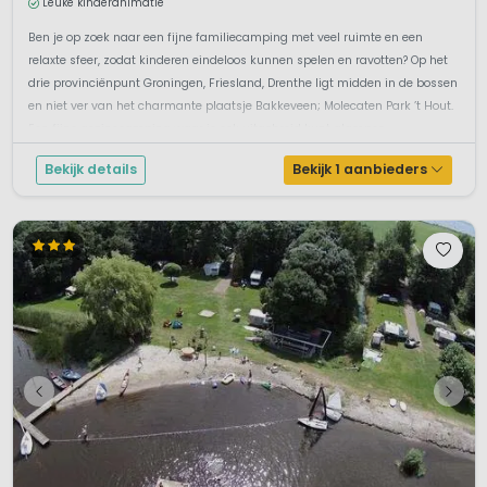
Leuke kinderanimatie
Ben je op zoek naar een fijne familiecamping met veel ruimte en een
relaxte sfeer, zodat kinderen eindeloos kunnen spelen en ravotten? Op het
drie provinciënpunt Groningen, Friesland, Drenthe ligt midden in de bossen
en niet ver van het charmante plaatsje Bakkeveen; Molecaten Park ’t Hout.
Een fijne gezinscamping waar je ook uitgebreid kunt glampen...
Bekijk details
Bekijk 1 aanbieders