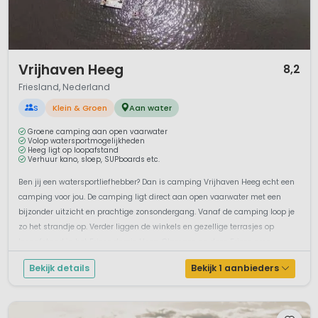
1 / 12
Vrijhaven Heeg
8,2
Friesland, Nederland
S
Klein & Groen
Aan water
Groene camping aan open vaarwater
Volop watersportmogelijkheden
Heeg ligt op loopafstand
Verhuur kano, sloep, SUPboards etc.
Ben jij een watersportliefhebber? Dan is camping Vrijhaven Heeg echt een
camping voor jou. De camping ligt direct aan open vaarwater met een
bijzonder uitzicht en prachtige zonsondergang. Vanaf de camping loop je
zo het strandje op. Verder liggen de winkels en gezellige terrasjes op
loopafstand in het Friese dorpje Heeg. Glampen op deze Friese groe...
Bekijk details
Bekijk 1 aanbieders