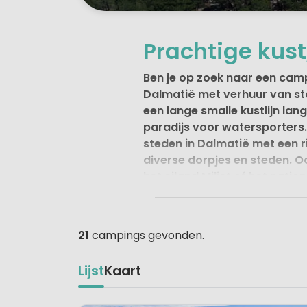
Prachtige kust
Ben je op zoek naar een campi
Dalmatië met verhuur van s
een lange smalle kustlijn lan
paradijs voor watersporters.
steden in Dalmatië met een rij
diverse dorpjes en steden. Oo
het eiland Miljet of het nati
Mede door het fantastische kl
kampeerland. Wanneer je kiest 
21
campings gevonden.
niemand zich hoeft te vervele
Lijst
Kaart
Ligging en omge
Dalmatië is het gebied dat de 