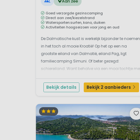
L
Aan zee
Goed verzorgde gezinscamping
Direct aan zee/kiezelstrand
Watersporten:surfen, kano, duiken
Activiteiten hoogseizoen voor jong en oud
De Dalmatische kust is werkelijk bijzonder te noemen
in het toch al mooie Kroatië! Op het op een na
grootste eiland van Dalmatië, eiland Pag, ligt
familiecamping Simuni. Of beter gezegd:
schiereiland. Want behalve via een mooi tochtje me
de boot vanuit Prizna, is de camping ook gewoon
met de auto via een brug bereikbaar. Handig als je
Bekijk details
Bekijk 2 aanbieders
met de carav...