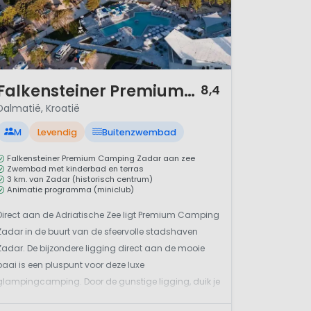
d aan verse vis, gebraden
imaat maakt Dalmatië tot een
 Ontdek de charme van deze
ten van inspiratie heeft
/ 12
Falkensteiner Premium Camping Zadar
8,4
Dalmatië, Kroatië
M
Levendig
Buitenzwembad
Falkensteiner Premium Camping Zadar aan zee
Zwembad met kinderbad en terras
3 km. van Zadar (historisch centrum)
Animatie programma (miniclub)
Direct aan de Adriatische Zee ligt Premium Camping
Zadar in de buurt van de sfeervolle stadshaven
Zadar. De bijzondere ligging direct aan de mooie
baai is een pluspunt voor deze luxe
glampingcamping. Door de gunstige ligging, duik je
zo de blauwe zee in en in de middag huur je een