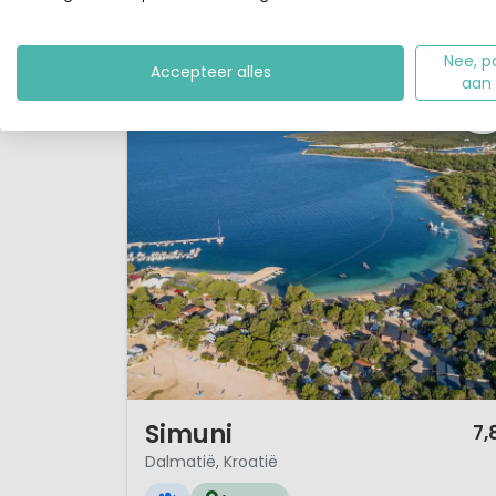
speelattributen, maar ook volo...
Bekijk details
Bekijk 2 aanbieders
Nee, p
Accepteer alles
aan
1 / 12
Simuni
7,
Dalmatië, Kroatië