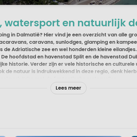
, watersport en natuurlijk d
ng in Dalmatië? Hier vind je een overzicht van alle gr
tacaravans, caravans, sunlodges,
glamping
en kampeer
gs de Adriatische zee en wel honderden kleine eilandjes
 De hoofdstad en havenstad Split en de havenstad Dubr
ke historie. Verder zijn er vele historische en culturel
k de natuur is indrukwekkend in deze regio, denk hierb
onaal park Krka met de fantastische watervallen.
Lees meer
imaat en mooie ligging aan een prachtige blauwe zee is D
voor verblijf op campings in Dalmatië dan kies je in iede
n.
ving
uitgerekte staart van Kroatië vormt. Het omvat een lange 