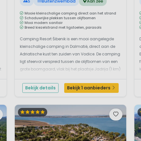
S
Buitenzwembad
Aan zee
Mooie kleinschalige camping direct aan het strand
Schaduwrijke plekken tussen olijfbomen
Mooi modern sanitair
Breed kiezelstrand met ligstoelen, parasols
Camping Resort Šibenik is een mooi aangelegde
kleinschalige camping in Dalmatië, direct aan de
Adriatische kust ten zuiden van Vodice. De camping
ligt sfeervol verspreid tussen de olijfbomen van een
t
grote boomgaard, vlak bij het plaatsje Jadrija (1 km)
en op circa 16 km van Šibenik. De kampeerplaatsen
zijn keurig aangelegd en de ...
Bekijk details
Bekijk 1 aanbieders