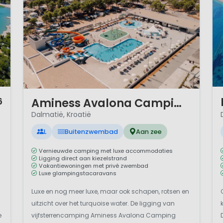
1 
1 / 12
Aminess Avalona Camping Resort
6
Dalmatië, Kroatië
L
Buitenzwembad
Aan zee
Vernieuwde camping met luxe accommodaties
Ligging direct aan kiezelstrand
Vakantiewoningen met privé zwembad
Luxe glampingstacaravans
Luxe en nog meer luxe, maar ook schapen, rotsen en
uitzicht over het turquoise water. De ligging van
e
vijfsterrencamping Aminess Avalona Camping