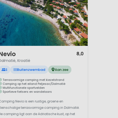
/ 12
Nevio
8,0
Dalmatië, Kroatië
S
Buitenzwembad
Aan zee
Terrasvormige camping met kiezelstrand
Camping op het eiland Peljesac/Dalmatië
Multifunctionele sportvelden
Sportieve fietsers en wandelaars
Camping Nevio is een rustige, groene en
kleinschalige terrasvormige camping in Dalmatië.
De camping ligt aan de Adriatische kust, op het