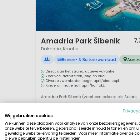
De lokale keuken van Dalmati
vlees en de lokale groenten- e
perfecte kampeerregio in zow
mooie streek, die met haar sc
voorzien.
1 / 12
Amadria Park Šibenik
7,
Belangrijke Link
Dalmatië, Kroatië
Wikipedia over Dalmatië
L
Binnen- & Buitenzwembad
Aan z
Officiële site voor toerisme 
Direct aan het strand, actieve vakantie
Zeer veel activiteiten, jong en oud
Diverse zwembaden begin april/eind sept.
Kinderanimatie half april/half okt.
Amadria Park Sibenik (voorheen bekend als Solaris
Beach Resort) is een grote viersterrencamping,
Privacy
onderdeel van een resort met meerdere hotels,
Wij gebruiken cookies
geschikt voor de hele familie. Het is één van de
We kunnen deze plaatsen voor analyse van onze bezoekersgegevens,
meest kindvriendelijke resorts in Dalmatië. Het biedt
onze website te verbeteren, gepersonaliseerde inhoud te tonen en om u
geweldige website-ervaring te bieden. Voor meer informatie over de co
vele (water)sportfaciliteiten, volop kinderanimatie e
die we gebruiken opent u de instellingen.