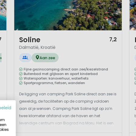
ë wordt voornamelijk gekenmerkt door de verscheidenhei
n wijnproductie, die van goede kwaliteit is. Het milde kl
el de droge zomer als het aangename voor- en najaar.
hoonheid door de eeuwen heen al veel kunstenaars en poë
1 / 12
1 
Soline
7
7,2
s
Dalmatië, Kroatië
ee
L
Aan zee
in Dalmatië
Fijne gezinscamping direct aan zee/kiezelstrand
Buitenbad met glijbaan en apart kinderbad
Watersporten: kanoverhuur, waterfiets
Sportprogramma, fietsen, wandelen
De ligging van camping Park Soline direct aan zee is
geweldig, de faciliteiten op de camping voldoen
beleid
aan al je wensen. Camping Park Soline ligt op zo’n
twee kilometer afstand van de haven en het
 om
levendige centrum van Biograd na Moru. Het is een
 een
okies
n
plek in de baai van Pasman, 25 kilometer ten zuiden