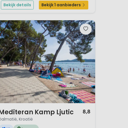
boot om de prachtige omgeving te verkennen. Deze
Bekijk details
Bekijk 1 aanbieders
nieuwe camping maak...
/ 12
Mediteran Kamp Ljutic
8,8
Dalmatië, Kroatië