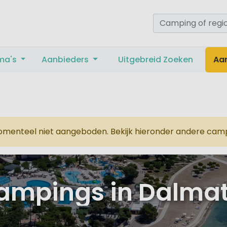
ma's
Aanbieders
Uitgebreid Zoeken
Aa
menteel niet aangeboden. Bekijk hieronder andere campi
ampings in Dalmat