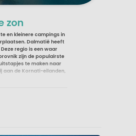
e zon
ote en kleinere campings in
plaatsen. Dalmatië heeft
. Deze regio is een waar
ovnik zijn de populairste
e uitstapjes te maken naar
ij aan de Kornati-eilanden,
almatië een geliefd
r geval voor een regio waar
kustlijn langs de Adriatische