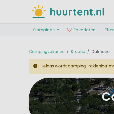
huurtent.nl
Campings
Favorieten
The
Campingvakantie
Kroatië
Dalmatië
Helaas wordt camping 'Paklenica' mo
C