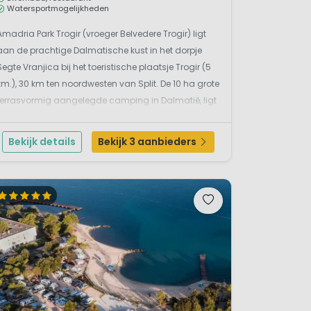
, gelegen op het eiland Brac,
Watersportmogelijkheden
n; het mediterrane Imotski,
Amadria Park Trogir (vroeger Belvedere Trogir) ligt
achtige
Trogir
, dat met haar
aan de prachtige Dalmatische kust in het dorpje
eum lijkt te zijn;
Jelsa
, een
Segte Vranjica bij het toeristische plaatsje Trogir (5
de
Biograd na moru
, dat een
km.), 30 km ten noordwesten van Split. De 10 ha grote
n.
terrasvormig aangelegde camping in Dalmatië, ligt
op een schaduwrijke vlakte met dennen en
olijfbomen en biedt een schitterend uitzicht ...
Bekijk details
Bekijk 3 aanbieders
io Dalmatië te bezoeken.
uur, is het gebied uitermate
andjes, en het groene eiland
 in het binnenland zijn er nog
 de vele watervallen die
hoon dat bestaat in Dalmatië,