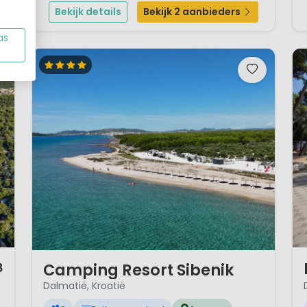
van Zadar. Direct aan een kiezel en rotsstrand en
Bekijk details
Bekijk 2 aanbieders
het...
as
1 
1 / 12
Camping Resort Sibenik
8
Dalmatië, Kroatië