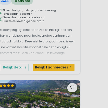
XS
Aan zee
Kleinschalige gastvrije gezinscamping
Tennisbaan, speeltuin
Kiezelstrand aan de boulevard
Drukke en levendige boulevard
De camping ligt direct aan zee en hier ligt ook een
druk wandelpad naar het levendige centrum van
Biograd na Moru. Deze, niet te grote, camping is een
fijne vakantielocatie voor het hele gezin en ligt 25
kilometer ten zuiden van Zadar. De levendige
kuststrook hier bestaat uit een smal
kiezel/rotsstrand. Ben je een liefhebber van
Bekijk details
Bekijk 1 aanbieders
natuurparken dan be...