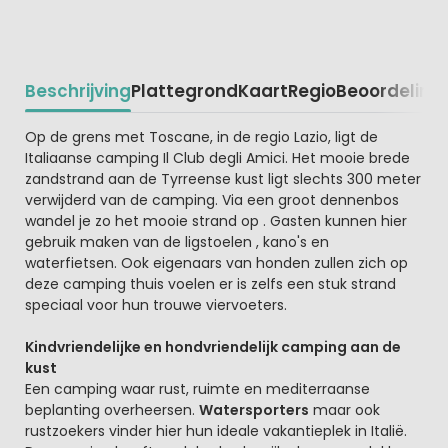
Beschrijving
Plattegrond
Kaart
Regio
Beoordeling
Beschrijving
Op de grens met Toscane, in de regio Lazio, ligt de
Italiaanse camping Il Club degli Amici. Het mooie brede
zandstrand aan de Tyrreense kust ligt slechts 300 meter
verwijderd van de camping. Via een groot dennenbos
wandel je zo het mooie strand op . Gasten kunnen hier
gebruik maken van de ligstoelen , kano's en
waterfietsen. Ook eigenaars van honden zullen zich op
deze camping thuis voelen er is zelfs een stuk strand
speciaal voor hun trouwe viervoeters.
Kindvriendelijke en hondvriendelijk camping aan de
kust
Een camping waar rust, ruimte en mediterraanse
beplanting overheersen.
Watersporters
maar ook
rustzoekers vinder hier hun ideale vakantieplek in Italië.