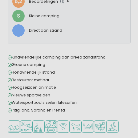
8,2
Beoordelingen
(1)
S
Kleine camping
Direct aan strand
Kindvriendelijke camping aan breed zandstrand
Groene camping
Hondvriendelijk strand
Restaurant met bar
Hoogseizoen animatie
Nieuwe sportvelden
Watersport zoals zeilen, kitesurfen
Pitigliano, Sorano en Pienza
Ligt in een bosrijke omgeving
Ligt bij strand en zee
Aanbevolen voor jonge kinderen
Veel mogelijkheden om te sporten
WiFi beschikbaar
Huisdieren toegestaan
Restaurant of pizzeria
Animatieprogramm
Watersportfaci