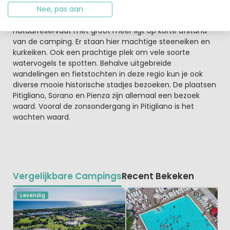
Burano is geweldig, zeker wanneer je een wandeling
Nee, pas aan
maakt onder begeleiding van een gids. Dit
natuurreservaat met groot meer ligt op korte afstand
van de camping. Er staan hier machtige steeneiken en
kurkeiken. Ook een prachtige plek om vele soorte
watervogels te spotten. Behalve uitgebreide
wandelingen en fietstochten in deze regio kun je ook
diverse mooie historische stadjes bezoeken. De plaatsen
Pitigliano, Sorano en Pienza zijn allemaal een bezoek
waard. Vooral de zonsondergang in Pitigliano is het
wachten waard.
Vergelijkbare Campings
Recent Bekeken
Levendig