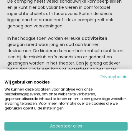
De camping heeft veelal schaduwrijke kampeerplekken
en je kunt hier ook vakantie vieren in comfortabel
ingerichte chalets of stacaravans. Buiten de ideale
ligging aan het strand heeft deze camping zelf ook
genoeg aan voorzieningen.
In het hoogseizoen worden er leuke
activiteiten
georganiseerd waar jong en oud aan kunnen
deelnemen. De kinderen kunnen hun knutseltalent laten
zien bij de miniclub en 's avonds kan er gedanst en
gezongen worden in het theater. Ben je graag actiever
bezig dan kun je een kano of waterfiets op het water
gooien maar ook een potje voetballen met nieuwe
Privacybeleid
vrienden is een van de mogelijkheden. En dan wordt het
Wij gebruiken cookies
avond en heb je trek in een heerlijk pizza of een van
We kunnen deze plaatsen voor analyse van onze
typische gerechten uit deze regio. Het
restaurant
op de
bezoekersgegevens, om onze website te verbeteren,
gepersonaliseerde inhoud te tonen en om u een geweldige website-
camping verwelkomt haar gasten van harte en weet
ervaring te bieden. Voor meer informatie over de cookies die we
wat verwennen is.
gebruiken opent u de instellingen.
Ontdek de Tyrreense kust in Lazio
Ontdek dit stukje Maremma in het noordwesten van de
Accepteer alles
regio Lazio. Een bezoek aan het natuurpark Lago di