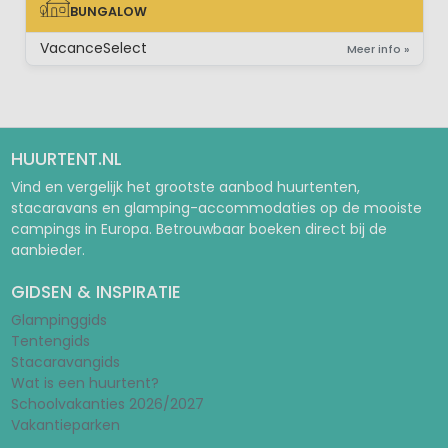
BUNGALOW
BUNGALOW
VacanceSelect
Meer info »
HUURTENT.NL
Vind en vergelijk het grootste aanbod huurtenten,
stacaravans en glamping-accommodaties op de mooiste
campings in Europa. Betrouwbaar boeken direct bij de
aanbieder.
GIDSEN & INSPIRATIE
Glampinggids
Tentengids
Stacaravangids
Wat is een huurtent?
Schoolvakanties 2026/2027
Vakantieparken