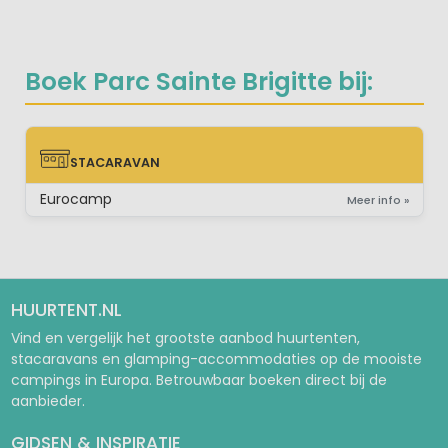
Boek Parc Sainte Brigitte bij:
STACARAVAN
STACARAVAN
Eurocamp
Meer info »
HUURTENT.NL
Vind en vergelijk het grootste aanbod huurtenten,
stacaravans en glamping-accommodaties op de mooiste
campings in Europa. Betrouwbaar boeken direct bij de
aanbieder.
GIDSEN & INSPIRATIE