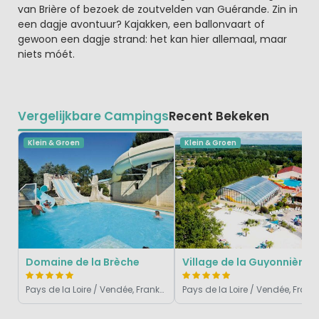
van Brière of bezoek de zoutvelden van Guérande. Zin in
een dagje avontuur? Kajakken, een ballonvaart of
gewoon een dagje strand: het kan hier allemaal, maar
niets móét.
Vergelijkbare Campings
Recent Bekeken
Klein & Groen
Klein & Groen
Domaine de la Brèche
Village de la Guyonnière
Pays de la Loire / Vendée, Frankrijk
Pays de la Loire / Vendé