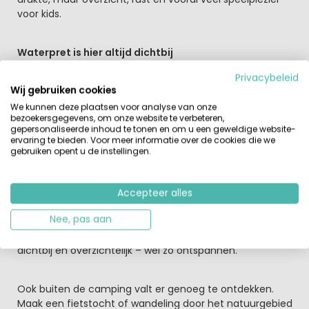
voor kids.
Waterpret is hier altijd dichtbij
Er is een verwarmd binnenzwembad (fijn bij minder
Privacybeleid
weer) én een aparte kinderzone waar peuters veilig
Wij gebruiken cookies
kunnen spetteren. Ook kunnen de kleintjes buiten zicht
We kunnen deze plaatsen voor analyse van onze
uitleven in de waterspeeltuin. Extra leuk: de lagune met
bezoekersgegevens, om onze website te verbeteren,
zandstrand. Dat voelt voor kinderen als een mini-
gepersonaliseerde inhoud te tonen en om u een geweldige website-
strandvakantie, terwijl jij lekker toekijkt vanaf de kant.
ervaring te bieden. Voor meer informatie over de cookies die we
gebruiken opent u de instellingen.
Voor kinderen is er genoeg te doen.
De miniclub organiseert leuke en afwisselende
Accepteer alles
activiteiten zoals knutselen, speurtochten en spelletjes.
Nee, pas aan
Iets oudere kinderen leven zich uit op het
multisportterrein of bij het beachvolleybal. Alles lekker
dichtbij en overzichtelijk – wel zo ontspannen.
Ook buiten de camping valt er genoeg te ontdekken.
Maak een fietstocht of wandeling door het natuurgebied