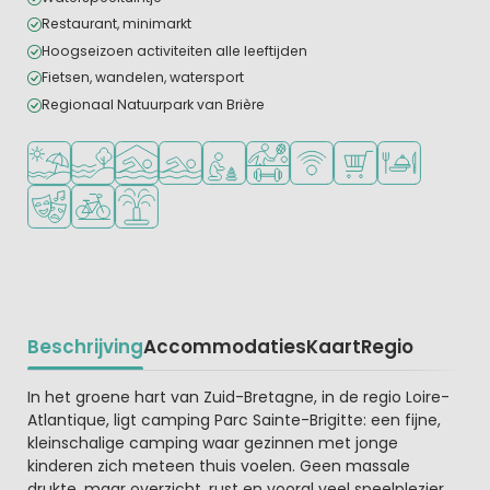
Restaurant, minimarkt
Hoogseizoen activiteiten alle leeftijden
Fietsen, wandelen, watersport
Regionaal Natuurpark van Brière
Ligt bij strand en zee
Ligt bij het water
Overdekt zwembad
Openlucht zwembad
Aanbevolen voor jonge kinderen
Veel mogelijkheden om te spor
WiFi beschikbaar
Campingwinkel/Sup
Restaurant of p
Animatieprogramma
Fietsverhuur
Waterspeeltuin
Beschrijving
Accommodaties
Kaart
Regio
Beschrijving
In het groene hart van Zuid-Bretagne, in de regio Loire-
Atlantique, ligt camping Parc Sainte-Brigitte: een fijne,
kleinschalige camping waar gezinnen met jonge
kinderen zich meteen thuis voelen. Geen massale
drukte, maar overzicht, rust en vooral veel speelplezier