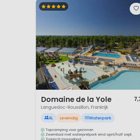
geschikte plek voor strand- e
Gunstig klimaat
Languedoc-Roussillon heeft e
beschouwd als het warmste ple
herfst een gematigd klimaat.. 
najaar ook genieten van de zon
1 / 12
Domaine de la Yole
7,
Languedoc-Roussillon, Frankrijk
XL
Levendig
Waterpark
Topcamping voor gezinnen
Zwembad met waterpretpark eind april/half sept.
Tropisch lagunebad