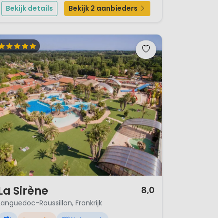
wijngaard, dus wijnliefhebbers kunnen hier hun hart
Bekijk details
Bekijk 2 aanbieders
ophalen...
/ 12
La Sirène
8,0
Languedoc-Roussillon, Frankrijk