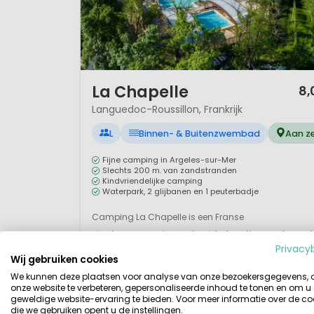
lokale bevolking en de ca
schreven wij eerder
een bl
Tot Languedoc-Roussillon
Orientales.
1 / 12
La Chapelle
8,
Languedoc-Roussillon, Frankrijk
L
Binnen- & Buitenzwembad
Aan z
Fijne camping in Argeles-sur-Mer
Slechts 200 m. van zandstranden
Kindvriendelijke camping
Waterpark, 2 glijbanen en 1 peuterbadje
Camping La Chapelle is een Franse
viersterrencamping met unieke locatie aan de rand
Privacy
van Argelès-sur-Mer. Aan de ene kant de machtige
Wij gebruiken cookies
Pyreneeën, aan de andere kant de diepblauwe
We kunnen deze plaatsen voor analyse van onze bezoekersgegevens,
Middellandse Zee (dat is Zuid Frankrijk op en top):
onze website te verbeteren, gepersonaliseerde inhoud te tonen en om u
geweldige website-ervaring te bieden. Voor meer informatie over de co
alleen al vanwege de ligging heeft camping La
die we gebruiken opent u de instellingen.