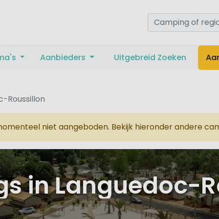
ma's
Aanbieders
Uitgebreid Zoeken
Aa
-Roussillon
omenteel niet aangeboden. Bekijk hieronder andere camp
s in Languedoc-Ro