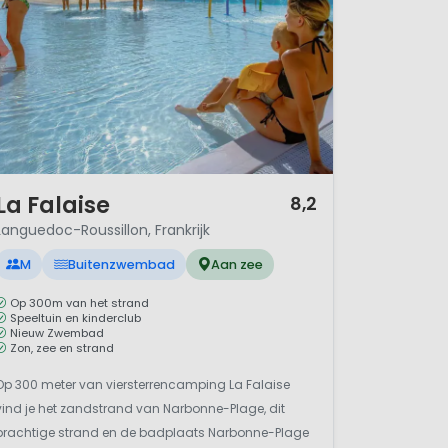
/ 12
La Falaise
8,2
Languedoc-Roussillon, Frankrijk
M
Buitenzwembad
Aan zee
Op 300m van het strand
Speeltuin en kinderclub
Nieuw Zwembad
Zon, zee en strand
Op 300 meter van viersterrencamping La Falaise
vind je het zandstrand van Narbonne-Plage, dit
prachtige strand en de badplaats Narbonne-Plage