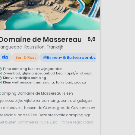
s. Over de herindeling
 , Lozère en Pyrénées
/ 12
Domaine de Massereau
8,6
Languedoc-Roussillon, Frankrijk
S
Zen & Rust
Binnen- & Buitenzwembad
Fijne camping tussen wijngaarden
Zwembad, glijbaan/peuterbad begin april/eind sept.
Kindvriendelijke camping
Klein wellnesscentrum: sauna, Turks bad, jacuzzi
Camping Domaine de Massereau is een
gemoedelijke vijfsterrencamping, centraal gelegen
in de heuvels, tussen de Camargue, de Cevennen en
de Middellandse Zee. Deze sfeervolle camping ligt
net buiten Sommières in de Zuid-Franse regio Gard.
De camping ligt midden in een 40 hectare grote