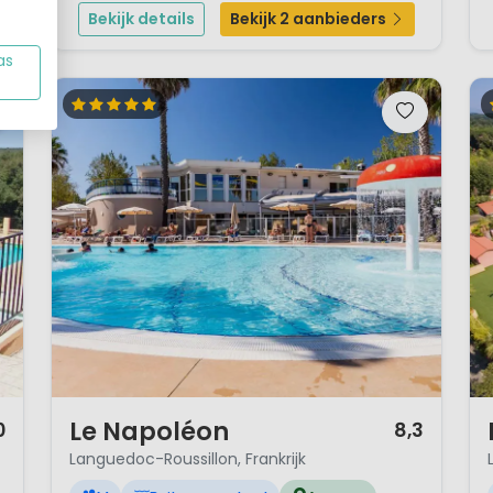
sluit vervolgens de avond af bij één van de
Bekijk details
Bekijk 2 aanbieders
spectaculaire shows. Valra...
as
1 / 12
1 
Le Napoléon
0
8,3
Languedoc-Roussillon, Frankrijk