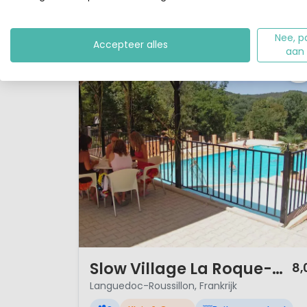
Chapelle enorm veel te bieden. De camping ligt in
Bekijk details
Bekijk 2 aanbieders
het centrum v...
Nee, p
Accepteer alles
aan
1 / 12
Slow Village La Roque-sur-Cèze
8,
Languedoc-Roussillon, Frankrijk