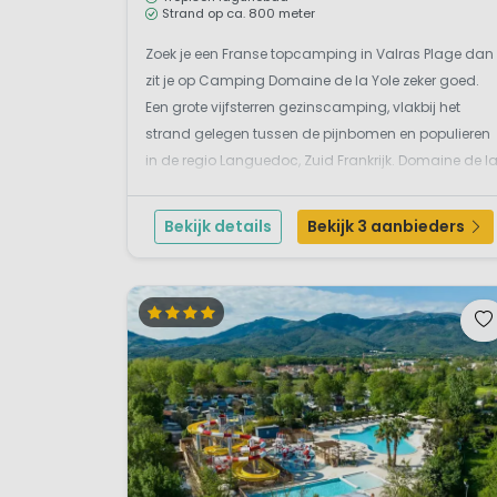
Strand op ca. 800 meter
Zoek je een Franse topcamping in Valras Plage dan
zit je op Camping Domaine de la Yole zeker goed.
Ontdek de prach
Een grote vijfsterren gezinscamping, vlakbij het
strand gelegen tussen de pijnbomen en populieren
Tijdens jouw kampeervakantie 
in de regio Languedoc, Zuid Frankrijk. Domaine de l
aan Parc Naturel Régional du 
Yole is dé topcamping bij Valras-Plage. Geniet van
blok gestold lava (Sidobre) va
de witte zandstranden, de gezellige drukte...
Bekijk details
Bekijk 3 aanbieders
wandeling door het natuurscho
grotten erg spannend! Tot slo
verborgen valleien, uitgestrek
Wist je dat….
De overheid in 2004 de na
benadrukken. Septimanië b
de overheid de nutteloosh
Languedoc-Roussillon na e