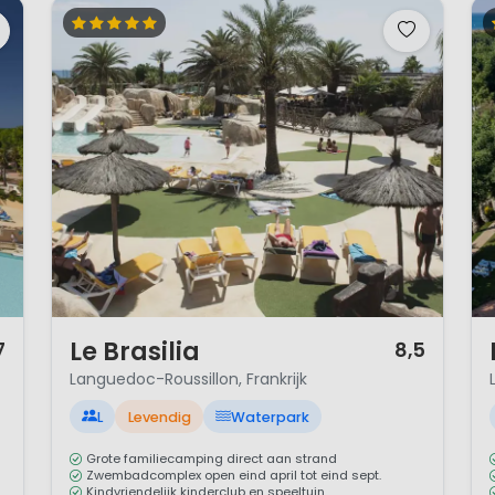
n wandelvakanties.
 voor de zonaanbidder
en mediterraan klimaat met hete en vooral ook droge zo
kje van Frankrijk. De winter is vaak regenachtig en door
De zon schijnt er volop: gemiddeld zo’n 300 dagen per jaar
. 🌞
1 / 12
1 
Le Brasilia
7
8,5
Languedoc-Roussillon, Frankrijk
L
Levendig
Waterpark
Grote familiecamping direct aan strand
Zwembadcomplex open eind april tot eind sept.
Kindvriendelijk kinderclub en speeltuin