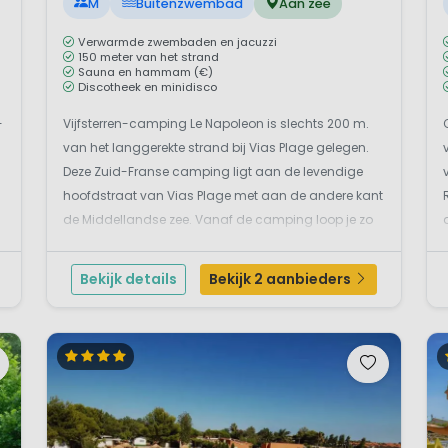
M
Buitenzwembad
Aan zee
Verwarmde zwembaden en jacuzzi
150 meter van het strand
Sauna en hammam (€)
Discotheek en minidisco
-
Vijfsterren-camping Le Napoleon is slechts 200 m.
van het langgerekte strand bij Vias Plage gelegen.
Deze Zuid-Franse camping ligt aan de levendige
hoofdstraat van Vias Plage met aan de andere kant
de Middellandse zee. Vanaf de camping loop je zo
het levendige plaatsje Vias Plage in. Op de camping
is een groot zwembadcomplex met o.a. een groot
Bekijk details
Bekijk 2 aanbieders
zwem...