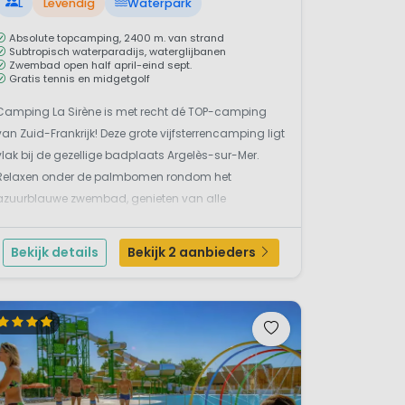
L
Levendig
Waterpark
Absolute topcamping, 2400 m. van strand
Subtropisch waterparadijs, waterglijbanen
Zwembad open half april-eind sept.
Gratis tennis en midgetgolf
Camping La Sirène is met recht dé TOP-camping
van Zuid-Frankrijk! Deze grote vijfsterrencamping ligt
vlak bij de gezellige badplaats Argelès-sur-Mer.
Relaxen onder de palmbomen rondom het
azuurblauwe zwembad, genieten van alle
sportmogelijkheden en entertainment. Barbecueën
bij de luxe stacaravan om vervolgens de avond af ...
Bekijk details
Bekijk 2 aanbieders