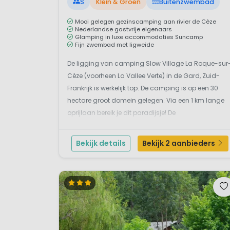
S
Klein & Groen
Buitenzwembad
Mooi gelegen gezinscamping aan rivier de Cèze
Nederlandse gastvrije eigenaars
Glamping in luxe accommodaties Suncamp
Fijn zwembad met ligweide
De ligging van camping Slow Village La Roque-sur
Cèze (voorheen La Vallee Verte) in de Gard, Zuid-
Frankrijk is werkelijk top. De camping is op een 30
hectare groot domein gelegen. Via een 1 km lange
oprijlaan bereik je dit paradijsje! De
terrassencamping ligt tussen de bomen boven op
een heuvel met mooi uitzicht op de omliggende
Bekijk details
Bekijk 2 aanbieders
natuur. Glam...