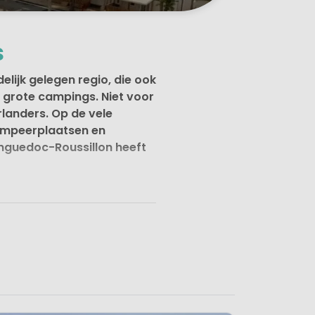
s
lijk gelegen regio, die ook
 grote campings. Niet voor
landers. Op de vele
kampeerplaatsen en
anguedoc-Roussillon heeft
otste wijnstreek van Frankrijk.
den strekt de kust zich 240
assief en de Pyreneeën. In
an zee, bergen en natuur tref
 is de regio een uitermate