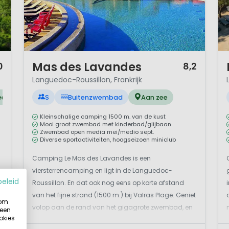
mpingliefhebbers hanteren de ‘oude’ benaming nog steed
og..
 horen onder meer de departementen Aude, Gard, Hérault
1 / 12
1 
Mas des Lavandes
0
8,2
Languedoc-Roussillon, Frankrijk
ee
S
Buitenzwembad
Aan zee
Kleinschalige camping 1500 m. van de kust
Mooi groot zwembad met kinderbad/glijbaan
Zwembad open media mei/medio sept.
Diverse sportactiviteiten, hoogseizoen miniclub
Camping Le Mas des Lavandes is een
viersterrencamping en ligt in de Languedoc-
beleid
Roussillon. En dat ook nog eens op korte afstand
van het fijne strand (1500 m.) bij Valras Plage. Geniet
 om
volop aan de rand van het gigagrote zwembad, en
 een
okies
van alle sportmogelijkheden en entertainment. En