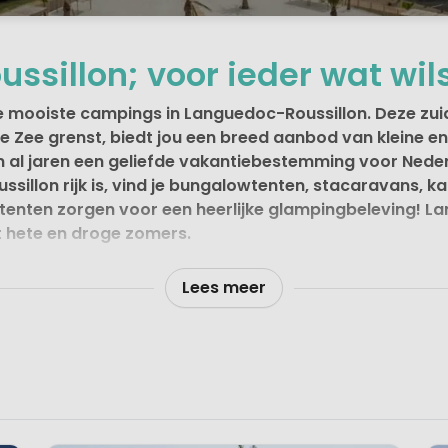
sillon; voor ieder wat wil
de mooiste campings in Languedoc-Roussillon. Deze zuide
 Zee grenst, biedt jou een breed aanbod van kleine en
n al jaren een geliefde vakantiebestemming voor Neder
sillon rijk is, vind je bungalowtenten, stacaravans, 
tenten zorgen voor een heerlijke glampingbeleving! L
 hete en droge zomers.
Lees meer
voor jouw droomvakantie
een vis in het water voelen. Languedoc-Roussillon is de gro
un oorsprong in de verschillende landschappen. In het zui
andse Zee, het zuidwesten is omzoomd door het Centraal M
oor het gevarieerde landschap. Door de veelzijdige mix v
lagunes, moerassen en onderaardse rivieren aan. Hierdoor