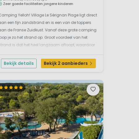
Zeer goede faciliteiten jongere kinderen
Camping Yelloh! Village Le Sérignan Plage ligt direct
aan een fijn zandstrand en is een van de toppers
sillon
aan de Franse Zuidkust. Vanaf deze grote camping
loop je zo het strand op. Groot voordeel van het
uedoc-Roussillon. Een bezoek
strand is dat het heel langzaam afloopt, waardoor
vind je nou een gigantisch
kinderen tot ver in de zee kunnen staan. Hoewel je
leur aan de regio. Een
alle benodigde winkels op de camping zelf...
Bekijk details
Bekijk 2 aanbieders
 een bezoekje aan de vele
or indrukwekkende kloven,
de eenheid van de regio te
a protest van de inwoners zag
van de regio Occitanie. De