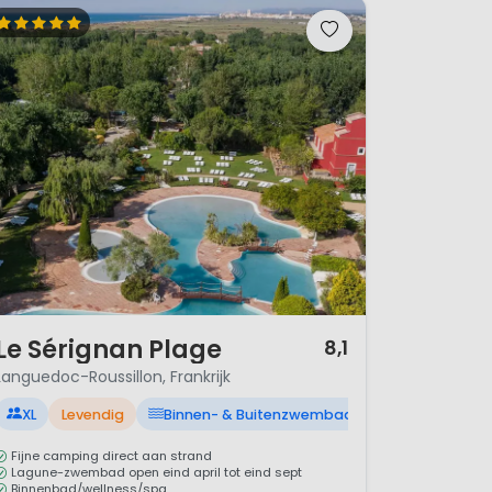
mers. De stad Nîmes wordt
 de zee kennen de lente en
! Je kunt dus in het voor- en
/ 12
Le Sérignan Plage
8,1
Languedoc-Roussillon, Frankrijk
XL
Levendig
Binnen- & Buitenzwembad
Fijne camping direct aan strand
Lagune-zwembad open eind april tot eind sept
Binnenbad/wellness/spa