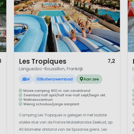
1 / 12
1 
Les Tropiques
3
7,2
Languedoc-Roussillon, Frankrijk
M
Buitenzwembad
Aan zee
Mooie camping 400 m. van zandstrand
Zwembad half april/half mei-half sept/begin okt.
Wellnesscentrum
Weinig schaduw/jonge aanplant
Camping Les Tropiques is gelegen in het laatste
vlakke stuk van de Franse Middellandse Zeekust, op
40 kilometer afstand van de Spaanse grens. Les