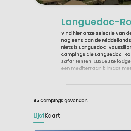
Languedoc-Rous
Vind hier onze selectie van 
nog eens aan de Middellandse
niets is Languedoc-Roussillo
campings die Languedoc-Rous
safaritenten. Luxueuze lodge
een mediterraan klimaat met
Ideale ligging 
De wijnliefhebber zal zich als 
95
campings gevonden.
De smaakvolle wijnen vinden h
kilometer uit over de Middell
Lijst
Kaart
het oosten stroomt de Rhône d
je volop helderblauwe meren, 