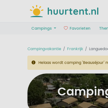
huurtent.nl
Campings
Favorieten
The
Campingvakantie
Frankrijk
Languedoc
Helaas wordt camping 'Beauséjour' m
Camping