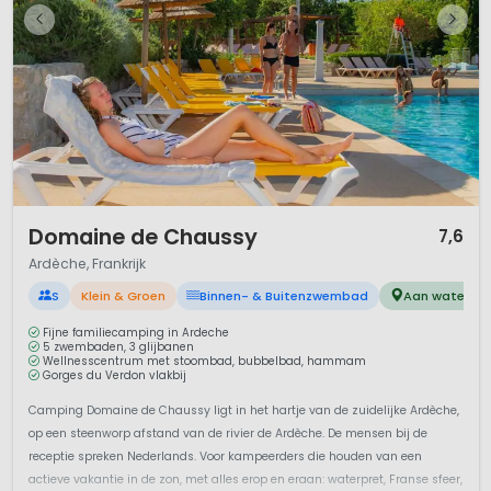
1 / 12
Domaine de Chaussy
7,6
Ardèche, Frankrijk
S
Klein & Groen
Binnen- & Buitenzwembad
Aan water
Fijne familiecamping in Ardeche
5 zwembaden, 3 glijbanen
Wellnesscentrum met stoombad, bubbelbad, hammam
Gorges du Verdon vlakbij
Camping Domaine de Chaussy ligt in het hartje van de zuidelijke Ardèche,
op een steenworp afstand van de rivier de Ardèche. De mensen bij de
receptie spreken Nederlands. Voor kampeerders die houden van een
actieve vakantie in de zon, met alles erop en eraan: waterpret, Franse sfeer,