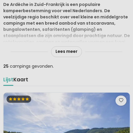
De Ardèche in Zuid-Frankrijk is een populaire
kampeerbestemming voor veel Nederlanders. De
veelzijdige regio beschikt over veel kleine en middelgrote
campings met een breed aanbod van stacaravans,
bungalowtenten, safaritenten (glamping) en
staanplaatsen die zijn omringd door prachtige natuur. De
rotsformaties, ravijnen en watervallen vormen een fraai
decor voor een bijzondere kampeervakantie in dit unieke
Lees meer
Franse departement.
25
campings gevonden.
Laat je imponeren door de Gorges de
l'Ardèche
Lijst
Kaart
De Ardèche is vernoemd naar de gelijknamige rivier die
sierlijk door de betoverende Gorges de l’Ardèche kronkelt. De
Gorges de l'Ardèche is een kilometers lange kloof, ingesloten
door een imposant kalkstenen rotslandschap met diepe
ravijnen en metershoge watervallen. De Pont d’Arc is dé
blikvanger van de Gorges de l'Ardèche: een natuurlijke brug
in de vorm van een boog die voor een prachtig panorama
zorgt over de weidse omgeving.