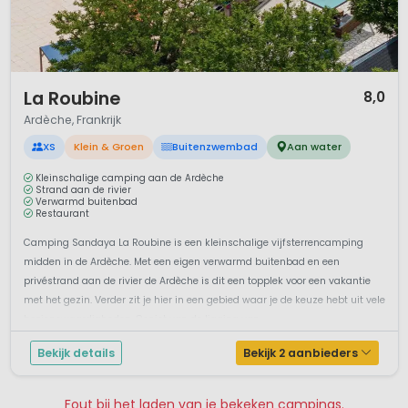
1 / 12
La Roubine
8,0
Ardèche, Frankrijk
XS
Klein & Groen
Buitenzwembad
Aan water
Kleinschalige camping aan de Ardèche
Strand aan de rivier
Verwarmd buitenbad
Restaurant
Camping Sandaya La Roubine is een kleinschalige vijfsterrencamping
midden in de Ardèche. Met een eigen verwarmd buitenbad en een
privéstrand aan de rivier de Ardèche is dit een topplek voor een vakantie
met het gezin. Verder zit je hier in een gebied waar je de keuze hebt uit vele
bezienswaardigheden. Geniet van de ligging van ...
Bekijk details
Bekijk 2 aanbieders
Fout bij het laden van je bekeken campings.