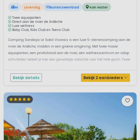
M
Levendig
Buitenzwembad
Aan water
Twee aquaparken
Direct aan de rivier de Ardèche
Luxe wellness
Baby Club, Kids Club en Teens Club
Camping Sandaya Le Soleil Vivarais is een luxe 5-sterrencamping aan de
rivier de Ardèche, midden in een groene omgeving. Met twee mooie
aquaparken, een privéstrand aan de rivier, een wellnesscentrum en volop
activiteiten beleef je hier een geweldige vakantie voor het hele gezin. Twee
aquaparken voor jong en oudWaterliefhebbers komen ...
Bekijk details
Bekijk 2 aanbieders