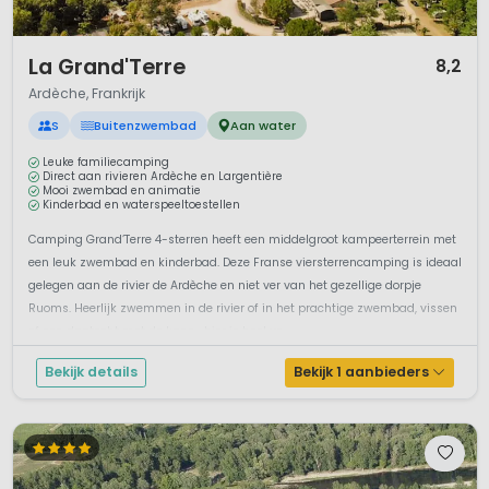
1 / 12
La Grand'Terre
8,2
Ardèche, Frankrijk
S
Buitenzwembad
Aan water
Leuke familiecamping
Direct aan rivieren Ardèche en Largentière
Mooi zwembad en animatie
Kinderbad en waterspeeltoestellen
Camping Grand’Terre 4-sterren heeft een middelgroot kampeerterrein met
een leuk zwembad en kinderbad. Deze Franse viersterrencamping is ideaal
gelegen aan de rivier de Ardèche en niet ver van het gezellige dorpje
Ruoms. Heerlijk zwemmen in de rivier of in het prachtige zwembad, vissen
of een dagtocht met de kano… hier is heel ve...
Bekijk details
Bekijk 1 aanbieders