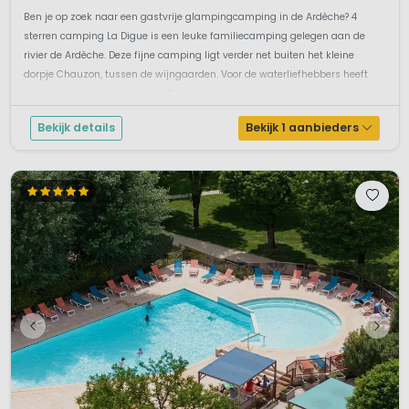
Ben je op zoek naar een gastvrije glampingcamping in de Ardèche? 4
sterren camping La Digue is een leuke familiecamping gelegen aan de
rivier de Ardèche. Deze fijne camping ligt verder net buiten het kleine
dorpje Chauzon, tussen de wijngaarden. Voor de waterliefhebbers heeft
deze camping veel te bieden. Behalve de 2 strandjes aan de ...
Bekijk details
Bekijk 1 aanbieders