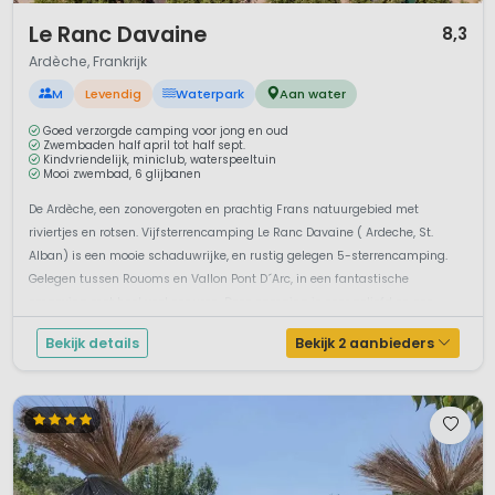
In de krokodillenboerderij in het pittoreske Pierrelatte
1 / 12
meer dan 350 krokodillen in tropische serres tussen
Le Ranc Davaine
8,3
exotische bloemen en planten leven?
Ardèche, Frankrijk
De uitvinders van de heteluchtballon, de gebroeders
M
Levendig
Waterpark
Aan water
Montgolfier, in de Ardèche zijn geboren?
Goed verzorgde camping voor jong en oud
Zwembaden half april tot half sept.
Kindvriendelijk, miniclub, waterspeeltuin
Mooi zwembad, 6 glijbanen
De Ardèche, een zonovergoten en prachtig Frans natuurgebied met
riviertjes en rotsen. Vijfsterrencamping Le Ranc Davaine ( Ardeche, St.
Alban) is een mooie schaduwrijke, en rustig gelegen 5-sterrencamping.
Gelegen tussen Rouoms en Vallon Pont D´Arc, in een fantastische
omgeving met heel veel zonuren. Deze camping is zeer geliefd en een...
Bekijk details
Bekijk 2 aanbieders