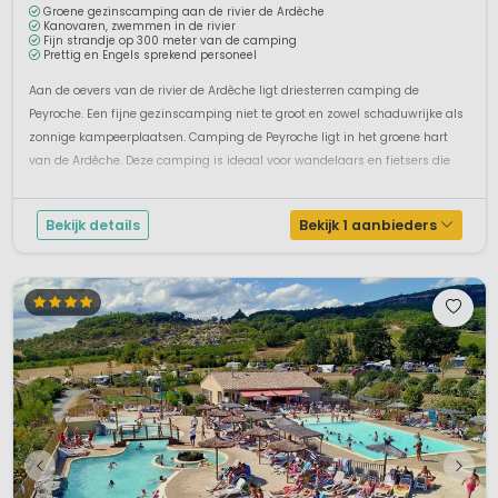
Groene gezinscamping aan de rivier de Ardèche
Kanovaren, zwemmen in de rivier
Fijn strandje op 300 meter van de camping
Prettig en Engels sprekend personeel
Aan de oevers van de rivier de Ardèche ligt driesterren camping de
Peyroche. Een fijne gezinscamping niet te groot en zowel schaduwrijke als
zonnige kampeerplaatsen. Camping de Peyroche ligt in het groene hart
van de Ardèche. Deze camping is ideaal voor wandelaars en fietsers die
van de natuur willen genieten, want langs de rivier zij...
Bekijk details
Bekijk 1 aanbieders