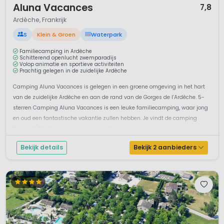
Aluna Vacances
7,8
Ardèche, Frankrijk
S
Klein & Groen
Waterpark
Familiecamping in Ardèche
Schitterend openlucht zwemparadijs
Volop animatie en sportieve activiteiten
Prachtig gelegen in de zuidelijke Ardèche
Camping Aluna Vacances is gelegen in een groene omgeving in het hart
van de zuidelijke Ardèche en aan de rand van de Gorges de l’Ardèche. 5-
sterren Camping Aluna Vacances is een leuke familiecamping, waar jong
en oud een fantastische vakantie zullen hebben. Je vindt de camping
tussen het lieflijke dorpje Ruoms en hét ver...
Bekijk details
Bekijk 2 aanbieders