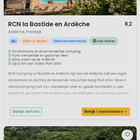
1 / 12
RCN la Bastide en Ardèche
8,2
Ardèche, Frankrijk
S
Klein & Groen
Buitenzwembad
Aan water
Fantastische en kindvriendelijke camping
Fijne vriendelijke en gastvrije sfeer
Kano varen op de Ardèche
Op 12 km van Vallon Pont d'Arc
RCN Camping La Bastide en Ardèche ligt aan de Ardèche met een eigen
zandstrand en dichtbij de beroemde natuurlijke boog Pont d’Arc. Deze 4
sterrencamping met zijn vriendelijke sfeer en goede faciliteiten is zeer
geliefd bij gezinnen met kinderen van alle leeftijden. De camping staat in
de top 10 van kindvriendelijke campings. He...
Bekijk details
Bekijk 1 aanbieders