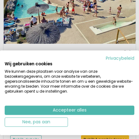
1 / 12
Les Arches
8,4
Privacybeleid
Ardèche, Frankrijk
Wij gebruiken cookies
S
Klein & Groen
Buitenzwembad
Aan water
We kunnen deze plaatsen voor analyse van onze
bezoekersgegevens, om onze website te verbeteren,
Gezinscamping met eigen meertje
gepersonaliseerde inhoud te tonen en om u een geweldige website-
Rust, ruimte en water
ervaring te bieden. Voor meer informatie over de cookies die we
Hoogseizoen, petit restaurant, gezellig terras
gebruiken opent u de instellingen.
Diverse leuke restaurants in buurt
Midden in de wijnvelden van de mooie Ardèche ligt camping Les Arches. De
Ardèche staat bekend om het gunstige klimaat, mooie en ruige natuur.
Accepteer alles
Midden in deze mooie streek ligt deze gastvrije camping, waar Marleen en
Nee, pas aan
Patrick hun gasten meer dan welkom heten. Het riviertje, waaraan de
camping ligt, zorgt voor ontzettend veel speel- en zw...