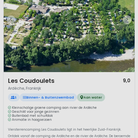
1 / 11
Les Coudoulets
9,0
Ardèche, Frankrijk
S
Binnen- & Buitenzwembad
Aan water
Kleinschalige groene camping aan rivier de Ardèche
Geschikt voor jonge gezinnen
Buitenbad met schuifdak
Animatie in hoogseizoen
Viersterrencamping Les Coudoulets ligt in het heerlijke Zuid-Frankrijk.
Ontdek vanaf de camping de Ardèche en de rivier de Ardèche. De beroemde