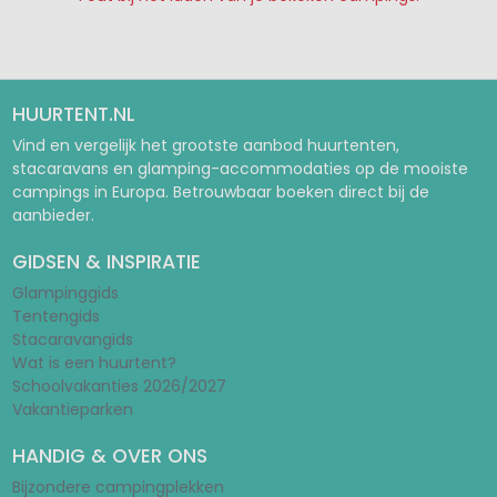
Pagina 1
Pagina 2
HUURTENT.NL
Vind en vergelijk het grootste aanbod huurtenten,
stacaravans en glamping-accommodaties op de mooiste
campings in Europa. Betrouwbaar boeken direct bij de
aanbieder.
GIDSEN & INSPIRATIE
Glampinggids
Tentengids
Stacaravangids
Wat is een huurtent?
Schoolvakanties 2026/2027
Vakantieparken
HANDIG & OVER ONS
Bijzondere campingplekken