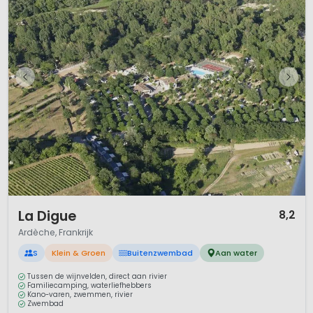
1 / 12
La Digue
8,2
Ardèche, Frankrijk
S
Klein & Groen
Buitenzwembad
Aan water
Tussen de wijnvelden, direct aan rivier
Familiecamping, waterliefhebbers
Kano-varen, zwemmen, rivier
Zwembad