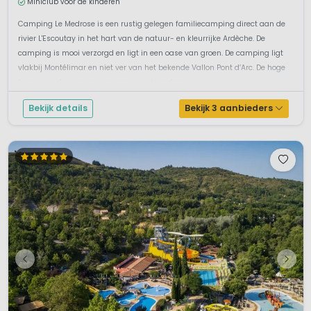
Miniclub voor de kinderen
Camping Le Medrose is een rustig gelegen familiecamping direct aan de
rivier L'Escoutay in het hart van de natuur- en kleurrijke Ardèche. De
camping is mooi verzorgd en ligt in een oase van groen. De camping ligt
vlakbij Montélimar en niet ver van het bekende Vallon Pont d’Arc. De hoge
bomen op de camping zorgen voor de nodige s...
Bekijk details
Bekijk 3 aanbieders