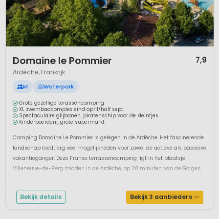
1 / 12
Domaine le Pommier
7,9
Ardèche, Frankrijk
M
Waterpark
Grote gezellige terassencamping
XL zwembadcomplex eind april/half sept.
Spectaculaire glijbanen, piratenschip voor de kleintjes
Kinderboerderij, grote supermarkt
Camping Domaine Le Pommier is gelegen in de Ardèche. Het fascinerende
landschap biedt erg veel mogelijkheden voor zowel de actieve als passieve
vakantieganger. Deze Franse terrassencamping ligt in het plaatsje
Villeneuve-de-Berg midden in de Ardèche, op 20 minuten van de Gorges,
in een ongerepte prachtige natuur. Er is veel te ontdekk...
Bekijk details
Bekijk 3 aanbieders