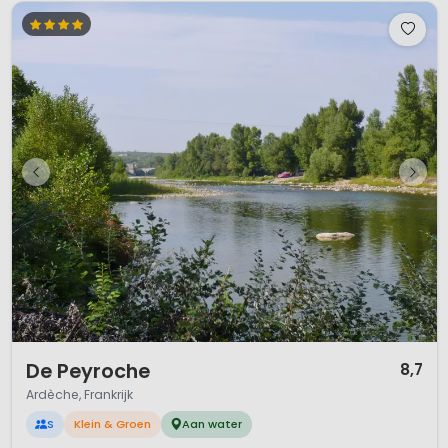
1 / 8
De Peyroche
8,7
Ardèche, Frankrijk
S
Klein & Groen
Aan water