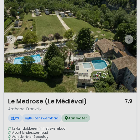
1 / 12
Le Medrose (Le Médiéval)
7,9
Ardèche, Frankrijk
XS
Buitenzwembad
Aan water
Lekker dobberen in het zwembad
Apart kinderzwembad
Aan de rivier Escoutay