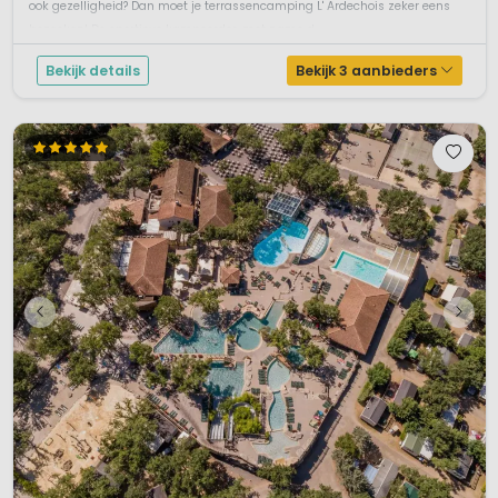
ook gezelligheid? Dan moet je terrassencamping L' Ardechois zeker eens
hoogseizoen, en is zacht in het voor- naseizoen. 🌞
bezoeken! De sportieve kampeerder, met name d...
Bekijk details
Bekijk 3 aanbieders
Wist je dat?
De stad Montélimar bekend staat om zijn productie van
noga? Tijdens een rondleiding door een nogafabriek kun
je natuurlijk ook zelf het eindproduct proeven!