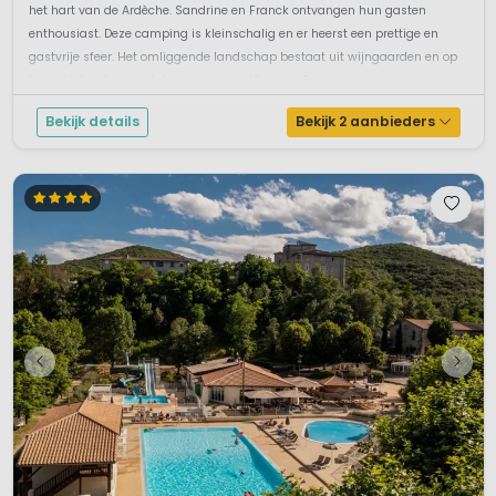
het hart van de Ardèche. Sandrine en Franck ontvangen hun gasten
enthousiast. Deze camping is kleinschalig en er heerst een prettige en
gastvrije sfeer. Het omliggende landschap bestaat uit wijngaarden en op
korte afstand van het dorp Laurac en Vivarais. De voorzieningen ...
Bekijk details
Bekijk 2 aanbieders