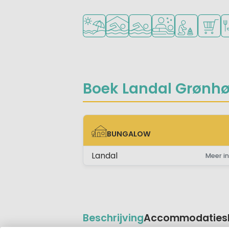
Ligt bij strand en zee
Overdekt zwembad
Openlucht zwembad
Wellnessfaciliteite
Aanbevolen v
Campin
Re
Boek Landal Grønhøj
BUNGALOW
BUNGALOW
Landal
Meer in
Beschrijving
Accommodaties