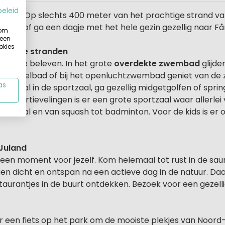
beleid
antie? Op slechts 400 meter van het prachtige strand va
olven of ga een dagje met het hele gezin gezellig naar 
 om
 een
okies
estrekte stranden
en en te beleven. In het grote
overdekte zwembad
glijde
n het bubbelbad of bij het openluchtzwembad geniet van de
as
sketbal in de sportzaal, ga gezellig midgetgolfen of sprin
e sportievelingen is er een grote sportzaal waar allerle
leybal en van squash tot badminton. Voor de kids is er oo
.
Juland
n een moment voor jezelf. Kom helemaal tot rust in de sa
en dicht en ontspan na een actieve dag in de natuur. Daa
taurantjes in de buurt ontdekken. Bezoek voor een gezell
een fiets op het park om de mooiste plekjes van Noord-J