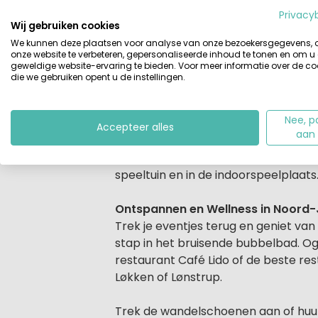
Privacy
Beschrijving
Ben je toe aan een echte strandvak
Wij gebruiken cookies
Strand. Wandel langs de bruisende g
We kunnen deze plaatsen voor analyse van onze bezoekersgegevens,
onze website te verbeteren, gepersonaliseerde inhoud te tonen en om u
geweldige website-ervaring te bieden. Voor meer informatie over de co
Kindvriendelijk vakantiepark, uitg
die we gebruiken opent u de instellingen.
Op het park zelf is ook zoveel te do
glijbaan, terwijl je zelf ontspant i
Nee, p
in het peuterbad. Speel een potje ba
Accepteer alles
aan
springkussens en trampolines. Voor d
kunnen worden. Van basketbal tot vol
speeltuin en in de indoorspeelplaats
Ontspannen en Wellness in Noord-
Trek je eventjes terug en geniet va
stap in het bruisende bubbelbad. Og
restaurant Café Lido of de beste res
Løkken of Lønstrup.
Trek de wandelschoenen aan of huur 