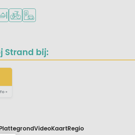
n
oor jonge kinderen
gwinkel/Supermarkt
staurant of pizzeria
Fietsverhuur
Laadpaal elektrische auto
 Strand bij:
fo »
Plattegrond
Video
Kaart
Regio