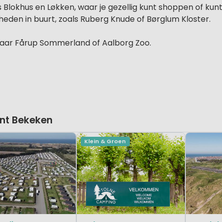
s Blokhus en Løkken, waar je gezellig kunt shoppen of kunt
gheden in buurt, zoals Ruberg Knude of Børglum Kloster.
k naar Fårup Sommerland of Aalborg Zoo.
nt Bekeken
Klein & Groen