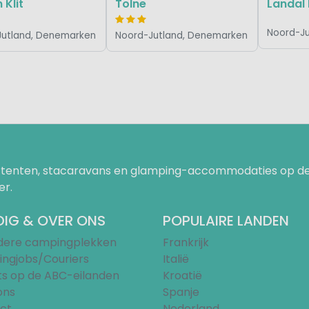
 Klit
Tolne
Landal 
Noord-J
Jutland, Denemarken
Noord-Jutland, Denemarken
uurtenten, stacaravans en glamping-accommodaties op de
er.
IG & OVER ONS
POPULAIRE LANDEN
ndere campingplekken
Frankrijk
ngjobs/Couriers
Italië
ts op de ABC-eilanden
Kroatië
ons
Spanje
ct
Nederland