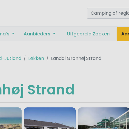
ma's
Aanbieders
Uitgebreid Zoeken
Aa
d-Jutland
Løkken
Landal Grønhøj Strand
høj Strand