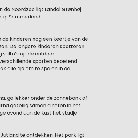
n de Noordzee ligt Landal Grønhøj
Fårup Sommerland.
n de kinderen nog een keertje van de
 zon. De jongere kinderen spetteren
g salto’s op de outdoor
i verschillende sporten beoefend
k alle tijd om te spelen in de
una, ga lekker onder de zonnebank of
rna gezellig samen dineren in het
ige avond aan de kust het stadje
utland te ontdekken. Het park ligt