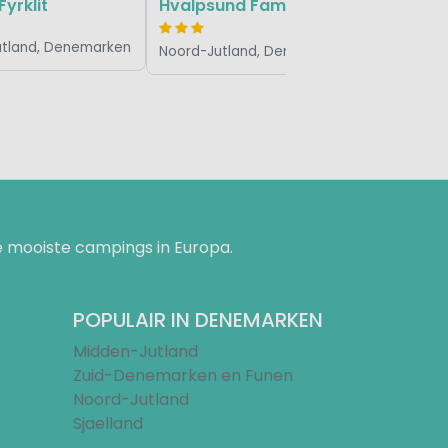
Fyrklit
Hvalpsund Familie Camping
utland, Denemarken
Noord-Jutland, Denemarken
 mooiste campings in Europa.
POPULAIR IN DENEMARKEN
Midden-Jutland
Zuid-Denemarken en Funen
Noord-Jutland
Sjaelland