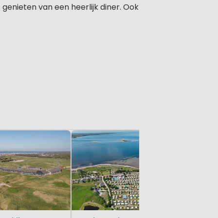
 genieten van een heerlijk diner. Ook
Klein & Gr
Himmer
Noord-Ju