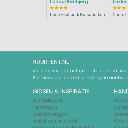
Landal Rønbjerg
Løkken
Noord-Jutland, Denemarken
Noord-
HUURTENT.NL
Vind en vergelijk het grootste aanbod h
Betrouwbaar boeken direct bij de aanbied
GIDSEN & INSPIRATIE
HAND
Glampinggids
Bijzo
Tentengids
Campi
Stacaravangids
Resor
Wat is een huurtent?
Over 
Schoolvakanties 2026/2027
Conta