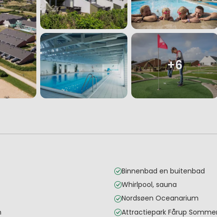
+6
Binnenbad en buitenbad
Whirlpool, sauna
Nordsøen Oceanarium
n
Attractiepark Fårup Somme