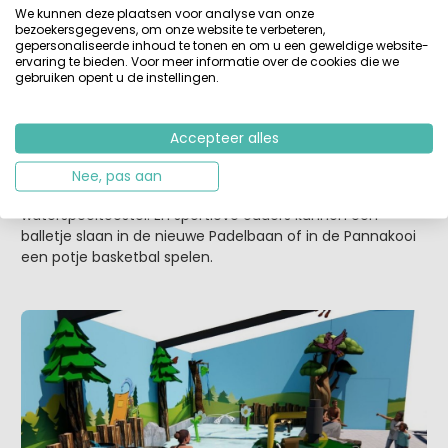
We kunnen deze plaatsen voor analyse van onze
bezoekersgegevens, om onze website te verbeteren,
gepersonaliseerde inhoud te tonen en om u een geweldige website-
ervaring te bieden. Voor meer informatie over de cookies die we
gebruiken opent u de instellingen.
Camping Norgerberg, Norg (Drenthe, Nederland)
Ook hier voor de waterratjes meer waterpret. Het
Accepteer alles
zwembad krijgt in 2026 een upgrade. Er komt onder
andere een nieuwe grote glijbaan van wel 49 meter lang.
Nee, pas aan
En voor de jongste gasten een nieuw spetter bad met
waterspeeltoestel. En sportieve ouders kunnen een
balletje slaan in de nieuwe Padelbaan of in de Pannakooi
een potje basketbal spelen.