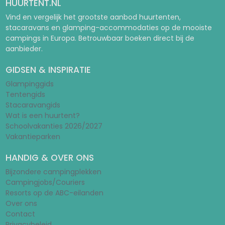
HUURTENT.NL
Vind en vergelijk het grootste aanbod huurtenten,
stacaravans en glamping-accommodaties op de mooiste
campings in Europa. Betrouwbaar boeken direct bij de
aanbieder.
GIDSEN & INSPIRATIE
Glampinggids
Tentengids
Stacaravangids
Wat is een huurtent?
Schoolvakanties 2026/2027
Vakantieparken
HANDIG & OVER ONS
Bijzondere campingplekken
Campingjobs/Couriers
Resorts op de ABC-eilanden
Over ons
Contact
Privacybeleid