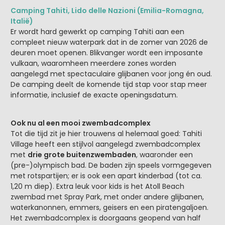
Camping Tahiti, Lido delle Nazioni (Emilia-Romagna,
Italië)
Er wordt hard gewerkt op camping Tahiti aan een
compleet nieuw waterpark dat in de zomer van 2026 de
deuren moet openen. Blikvanger wordt een imposante
vulkaan, waaromheen meerdere zones worden
aangelegd met spectaculaire glijbanen voor jong én oud.
De camping deelt de komende tijd stap voor stap meer
informatie, inclusief de exacte openingsdatum.
Ook nu al een mooi zwembadcomplex
Tot die tijd zit je hier trouwens al helemaal goed: Tahiti
Village heeft een stijlvol aangelegd zwembadcomplex
met
drie grote buitenzwembaden
, waaronder een
(pre-)olympisch bad. De baden zijn speels vormgegeven
met rotspartijen; er is ook een apart kinderbad (tot ca.
1,20 m diep). Extra leuk voor kids is het Atoll Beach
zwembad met Spray Park, met onder andere glijbanen,
waterkanonnen, emmers, geisers en een piratengaljoen.
Het zwembadcomplex is doorgaans geopend van half