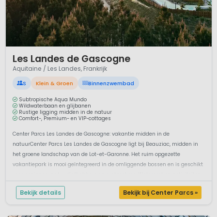
1 / 12
Les Landes de Gascogne
Aquitaine / Les Landes, Frankrijk
S
Klein & Groen
Binnenzwembad
Subtropische Aqua Mundo
Wildwaterbaan en glijbanen
Rustige ligging midden in de natuur
Comfort-, Premium- en VIP-cottages
Center Parcs Les Landes de Gascogne: vakantie midden in de
natuurCenter Parcs Les Landes de Gascogne ligt bij Beauziac, midden in
het groene landschap van de Lot-et-Garonne. Het ruim opgezette
vakantiepark is mooi geïntegreerd in de omliggende bossen en is geschikt
voor gezinnen, natuurliefhebbers en rustzoekers. Waterpret en activiteiten
voo...
Bekijk details
Bekijk bij Center Parcs »