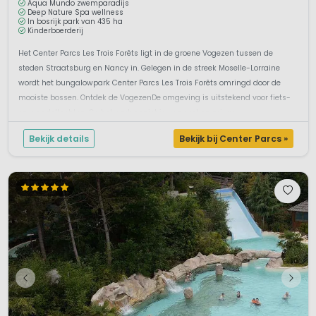
Aqua Mundo zwemparadijs
Deep Nature Spa wellness
In bosrijk park van 435 ha
Kinderboerderij
Het Center Parcs Les Trois Forêts ligt in de groene Vogezen tussen de
steden Straatsburg en Nancy in. Gelegen in de streek Moselle-Lorraine
wordt het bungalowpark Center Parcs Les Trois Forêts omringd door de
mooiste bossen. Ontdek de VogezenDe omgeving is uitstekend voor fiets-
en wandeltochten. Op het park geniet je van rust en privac...
Bekijk details
Bekijk bij Center Parcs »