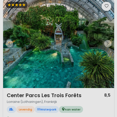
1 / 12
Center Parcs Les Trois Forêts
8,5
Lorraine (Lotharingen), Frankrijk
L
Levendig
Waterpark
Aan water