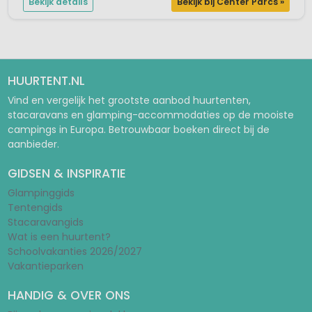
Bekijk details
Bekijk bij Center Parcs »
HUURTENT.NL
Vind en vergelijk het grootste aanbod huurtenten,
stacaravans en glamping-accommodaties op de mooiste
campings in Europa. Betrouwbaar boeken direct bij de
aanbieder.
GIDSEN & INSPIRATIE
Glampinggids
Tentengids
Stacaravangids
Wat is een huurtent?
Schoolvakanties 2026/2027
Vakantieparken
HANDIG & OVER ONS