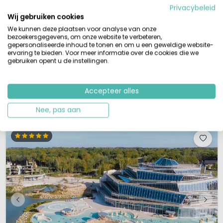
Aqua Mundo waterparadijs
Privacybeleid
Deep Nature Spa wellness
Wij gebruiken cookies
Enorm grote meer voor watersporten
Gebaseerd op Canadese architectuur
We kunnen deze plaatsen voor analyse van onze
bezoekersgegevens, om onze website te verbeteren,
Het Center Parcs Park Le Lac d'Ailette ligt in het departement Aisne, dichtbij
gepersonaliseerde inhoud te tonen en om u een geweldige website-
de middeleeuwse stad Laon en bij Reims; het park nodigt uit voor
ervaring te bieden. Voor meer informatie over de cookies die we
gebruiken opent u de instellingen.
ontspanning aan het water, voor een aangenaam, ecologisch verantwoord
en milieuvriendelijk, verblijf. Dankzij het enorm grote meer van 140 hectare
en het witte zandstrand is dit park ook geschikt voor het b...
Accepteer alles
Bekijk details
Bekijk bij Center Parcs »
Nee, pas aan