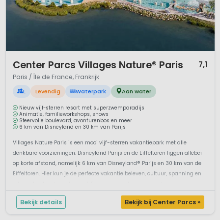
1 / 12
Center Parcs Villages Nature® Paris
7,1
Paris / Île de France, Frankrijk
L
Levendig
Waterpark
Aan water
Nieuw vijf-sterren resort met superzwemparadijs
Animatie, familieworkshops, shows
Sfeervolle boulevard, avonturenbos en meer
6 km van Disneyland en 30 km van Parijs
Villages Nature Paris is een mooi vijf-sterren vakantiepark met alle
denkbare voorzieningen. Disneyland Parijs en de Eiffeltoren liggen allebei
op korte afstand, namelijk 6 km van Disneyland® Parijs en 30 km van de
Eiffeltoren. Hier kun je de perfecte vakantie beleven, cultuur, spanning en
relaxen het kan hier allemaal. Een supergroot zwemparad...
Bekijk details
Bekijk bij Center Parcs »