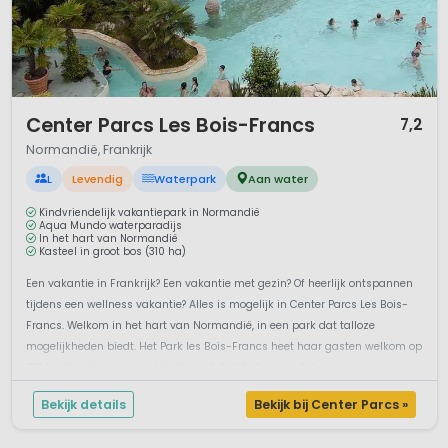
1 / 12
Center Parcs Les Bois-Francs
7,2
Normandië, Frankrijk
L
Levendig
Waterpark
Aan water
Kindvriendelijk vakantiepark in Normandië
Aqua Mundo waterparadijs
In het hart van Normandië
Kasteel in groot bos (310 ha)
Een vakantie in Frankrijk? Een vakantie met gezin? Of heerlijk ontspannen
tijdens een wellness vakantie? Alles is mogelijk in Center Parcs Les Bois-
Francs. Welkom in het hart van Normandië, in een park dat talloze
mogelijkheden biedt. Het Park les Bois-Francs heet haar gasten welkom op
310 hectare bos en in het kasteel uit de XIXde eeuw dat va...
Bekijk details
Bekijk bij Center Parcs »