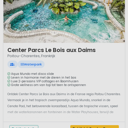
1 / 12
Center Parcs Le Bois aux Daims
Poitou-Charentes, Frankrijk
L
Waterpark
Aqua Mundo met disco slide
Leven in harmonie met de dieren in het bos
Luxe 2-persoons VIP cottages en Boomhuizen
Grote wellness om van top tot teen te ontspannen
Ontdek Center Parcs Le Bois aux Daims in de Franse regio Poitou Charentes.
Vermaak je in het tropisch zwemparadijs Aqua Mundo, snorkel in de
Cenote Pool, het betoverende koraalbad, tussen de tropische vissen, speel
met de waterkanonnen en fonteinen in de Water Playhouses, terwijl de
kleintjes zich vermaken in hun eigen ondiepe Kinder-dor-bad. Voor ...