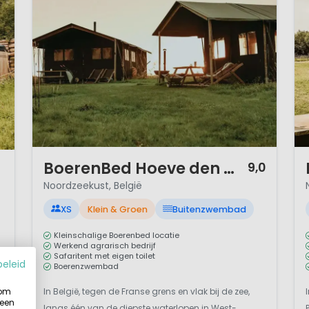
e houtkachel. Vergeet de tijd...
d voor iedereen die zoekt naar kwaliteit en kleinschalig
n plastic pret".
1 / 12
1 
BoerenBed Hoeve den Overdraght
9,0
Noordzeekust, België
XS
Klein & Groen
Buitenzwembad
Kleinschalige Boerenbed locatie
Werkend agrarisch bedrijf
Safaritent met eigen toilet
beleid
Boerenzwembad
 om
In België, tegen de Franse grens en vlak bij de zee,
 een
langs één van de diepste waterlopen in West-