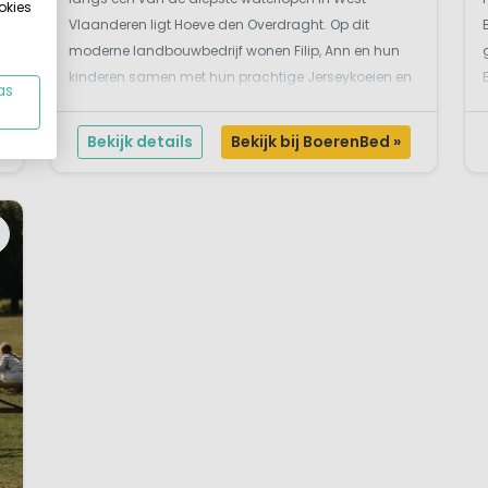
okies
Vlaanderen ligt Hoeve den Overdraght. Op dit
e
moderne landbouwbedrijf wonen Filip, Ann en hun
t
kinderen samen met hun prachtige Jerseykoeien en
as
schapen. De koeien staan bekend om hun super
romige melk! Ann laat je tijdens een workshop z...
Bekijk details
Bekijk bij BoerenBed »