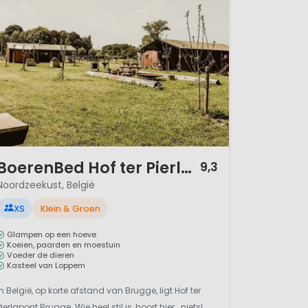
heid. Beleving en
/ 12
BoerenBed Hof ter Pierlapont Brugge
9,3
Noordzeekust, België
XS
Klein & Groen
Glampen op een hoeve
Koeien, paarden en moestuin
Voeder de dieren
Kasteel van Loppem
In België, op korte afstand van Brugge, ligt Hof ter
Pierlapont Brugge. Wie heel stil is, hoort hier.. niets!