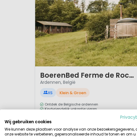
de lange avonden rond de warm
Het Betere BoerenBed is bestem
ervaring; ver weg van "massa e
1 / 12
BoerenBed Ferme de Rochefort en Ardenne
Ardennen, België
XS
Klein & Groen
Ontdek de Belgische ardennen
Kindvriendelijk vakantie vieren
Mountainbikeroutes
Privacy
Diverse mooie fiets en wandel routes
Wij gebruiken cookies
We kunnen deze plaatsen voor analyse van onze bezoekersgegevens,
In de Belgische Ardennen, tussen het nationale park
onze website te verbeteren, gepersonaliseerde inhoud te tonen en om u
en de grens van Luxemburg vind je de BoerenBed