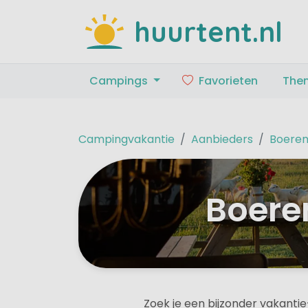
huurtent.nl
Campings
Favorieten
The
Campingvakantie
Aanbieders
Boere
Boere
Zoek je een bijzonder vakanti