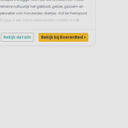
Behalve natuurlijk het geblaat, geloei, gezoem en
gekwetter van honderden diertjes. Hof ter Pierlapont
Brugge is een bijzondere locatie midden in het
Brugse Ommeland waar heel wat te beleven valt. De
badplaats Oostende ligt op slechts ...
Bekijk details
Bekijk bij BoerenBed »