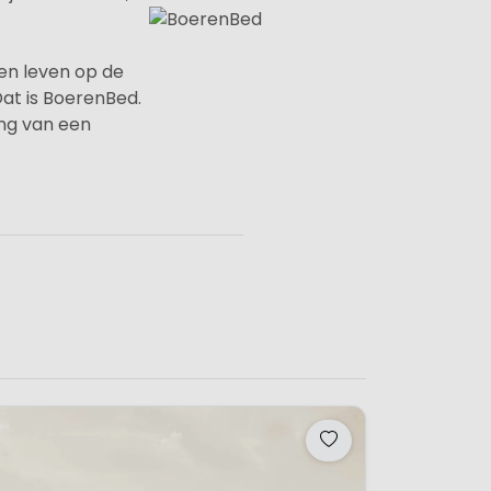
ten leven op de
Dat is BoerenBed.
ing van een
lek waar drukke
der elektriciteit
een BoerenBed
 is namelijk
 gedreven en
herinnert aan
lielampen, en van