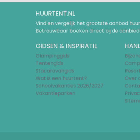
HUURTENT.NL
Vind en vergelijk het grootste aanbod h
Betrouwbaar boeken direct bij de aanbied
GIDSEN & INSPIRATIE
HAND
Glampinggids
Bijzo
Tentengids
Campi
Stacaravangids
Resor
Wat is een huurtent?
Over 
Schoolvakanties 2026/2027
Conta
Vakantieparken
Privac
Sitem