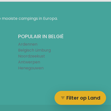
 mooiste campings in Europa.
POPULAIR IN BELGIË
Ardennen
Belgisch Limburg
Noordzeekust
Antwerpen
Henegouwen
Filter op Land