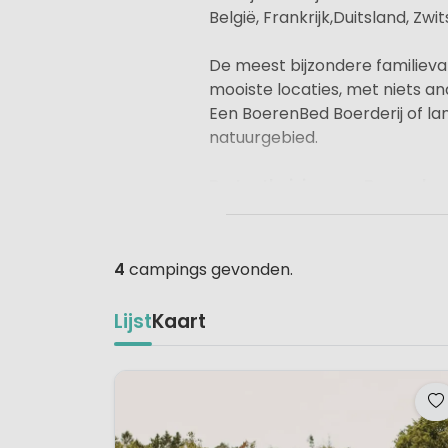
België, Frankrijk,Duitsland, Zw
De meest bijzondere familievak
mooiste locaties, met niets an
Een BoerenBed Boerderij of lan
natuurgebied.
De tenthuisjes van Boerenbe
BoerenBed betekent kleinschal
gezinnen volledig tot rust ku
en WiFi
, waar je weer écht con
4
campings gevonden.
Tenthuis kun je – naast geniet
voornamelijk gevestigd bij we
Lijst
Kaart
betrokken rol spelen.
Comfort zonder overbodige 
De BoerenBed Tent is ongekend
het eerlijke boerenlandleven 