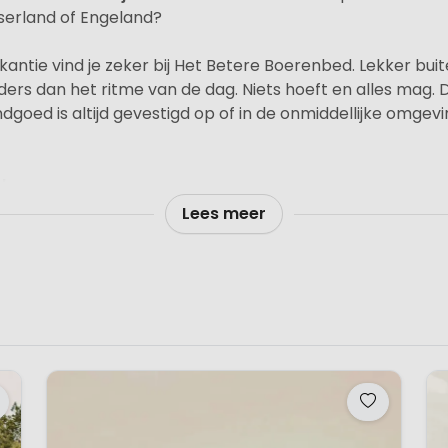
itserland of Engeland?
antie vind je zeker bij Het Betere Boerenbed. Lekker bui
ders dan het ritme van de dag. Niets hoeft en alles mag. 
dgoed is altijd gevestigd op of in de onmiddellijke omgev
d
ig logeren in ruime Tenthuisjes op het platteland, een p
Lees meer
nnen komen. De boer en boerin als gastheer en -vrouw,
zon
tact hebt met elkaar en de natuur. Tijdens je verblijf in 
en – een kijkje nemen in de wereld van de boer. BoerenBed
rkende agrarische bedrijven; waar de boer en boerin een
luxe
 ruim en comfortabel met een bijzondere inrichting die 
van vroeger dagen. Geniet van de sfeer van kaarsen en o