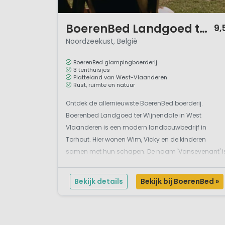
1 / 12
BoerenBed Landgoed ter Wijnendale
9,
Noordzeekust, België
BoerenBed glampingboerderij
3 tenthuisjes
Platteland van West-Vlaanderen
Rust, ruimte en natuur
Ontdek de allernieuwste BoerenBed boerderij.
Boerenbed Landgoed ter Wijnendale in West
Vlaanderen is een modern landbouwbedrijf in
Torhout. Hier wonen Wim, Vicky en de kinderen
samen met hun schapen. De naam 'Vansevenant' i
je misschien niet geheel onbekend, want Wim is een
bekende ex-wielrenner uit België. Wim is zoon van
Bekijk details
Bekijk bij BoerenBed »
een boer en heeft n...