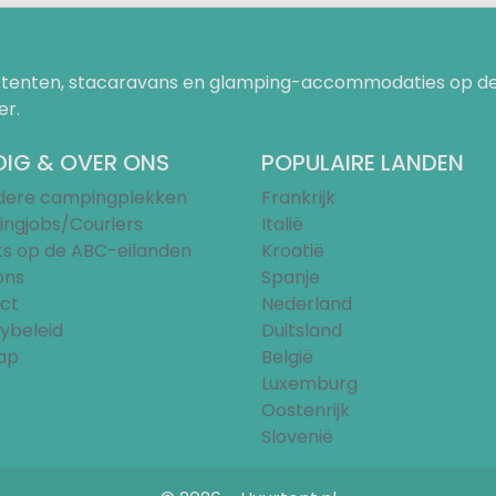
uurtenten, stacaravans en glamping-accommodaties op de
er.
IG & OVER ONS
POPULAIRE LANDEN
ndere campingplekken
Frankrijk
ngjobs/Couriers
Italië
ts op de ABC-eilanden
Kroatië
ons
Spanje
ct
Nederland
ybeleid
Duitsland
ap
België
Luxemburg
Oostenrijk
Slovenië