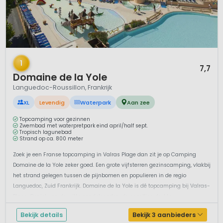
1 / 12
1
7,7
Domaine de la Yole
Languedoc-Roussillon, Frankrijk
XL
Levendig
Waterpark
Aan zee
Topcamping voor gezinnen
Zwembad met waterpretpark eind april/half sept.
Tropisch lagunebad
Strand op ca. 800 meter
Zoek je een Franse topcamping in Valras Plage dan zit je op Camping
Domaine de la Yole zeker goed. Een grote vijfsterren gezinscamping, vlakbij
het strand gelegen tussen de pijnbomen en populieren in de regio
Languedoc, Zuid Frankrijk. Domaine de la Yole is dé topcamping bij Valras-
Plage. Geniet van de witte zandstranden, de gezellige drukte...
Bekijk details
Bekijk 3 aanbieders