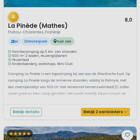
1 / 12
4
8,0
La Pinède (Mathes)
Poitou-Charentes, Frankrijk
M
Waterpark
Aan zee
Familiecamping op 5 km. van stranden
600 m²: 2 baden, reuzenglijbanen
Peuterbad
Kinderboerderij, workshops, Mini Club
Camping La Pinède is een topcamping bij zee aan de Atlantische kust. Op
camping La Pinede langs de immense stranden, vlakbij la Palmyre, met
een zwemparadijs van 600 m² met verwarmd binnenzwembad(2) zullen
zowel groot en klein volop genieten. Het wordt moeilijk kiezen tussen de
spannende reuzenglijbanen, de extra brede glijbaan, het ont...
Bekijk details
Bekijk 2 aanbieders