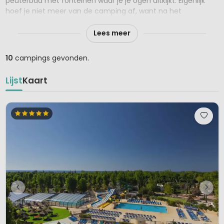
peuterbad met fonteinen waar je je ogen uitkijkt. Eigenlijk
hoef je niet meer van de camping af, want na het
zwemmen even uitrusten op een ligbed onder een parasol,
of wat drinken bij de poolbar maakt de beleving compleet.
Lees meer
10
campings gevonden.
Lijst
Kaart