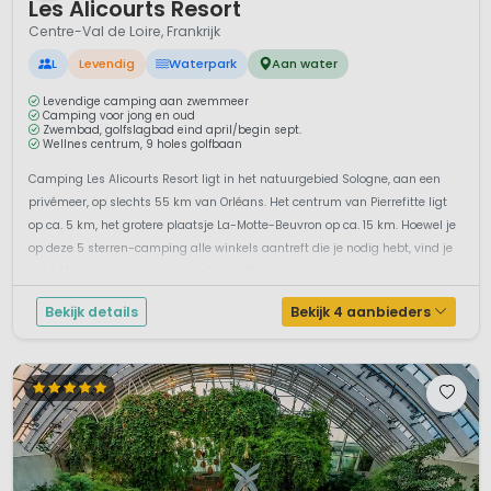
Les Alicourts Resort
Centre-Val de Loire, Frankrijk
L
Levendig
Waterpark
Aan water
Levendige camping aan zwemmeer
Camping voor jong en oud
Zwembad, golfslagbad eind april/begin sept.
Wellnes centrum, 9 holes golfbaan
Camping Les Alicourts Resort ligt in het natuurgebied Sologne, aan een
privémeer, op slechts 55 km van Orléans. Het centrum van Pierrefitte ligt
op ca. 5 km, het grotere plaatsje La-Motte-Beuvron op ca. 15 km. Hoewel je
op deze 5 sterren-camping alle winkels aantreft die je nodig hebt, vind je
in La Motte een grote supermarkt, apothee...
Bekijk details
Bekijk 4 aanbieders