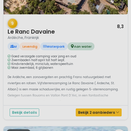
1 / 12
9
8,3
Le Ranc Davaine
Ardèche, Frankrijk
M
Levendig
Waterpark
Aan water
Goed verzorgde camping voor jong en oud
Zwembaden half april tot half sept.
Kindvriendelijk, miniclub, waterspeeltuin
Mooi zwembad, 6 glijbanen
De Ardèche, een zonovergoten en prachtig Frans natuurgebied met
riviertjes en rotsen. Vijfsterrencamping Le Ranc Davaine ( Ardeche, St.
Alban) is een mooie schaduwrijke, en rustig gelegen 5-sterrencamping.
Gelegen tussen Rouoms en Vallon Pont D´Arc, in een fantastische
omgeving met heel veel zonuren. Deze camping is zeer geliefd en een...
Bekijk details
Bekijk 2 aanbieders