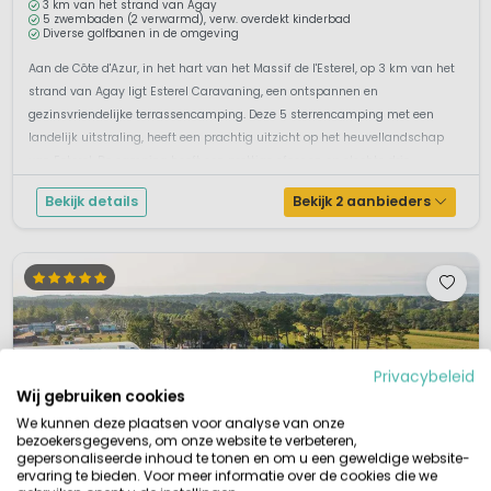
3 km van het strand van Agay
5 zwembaden (2 verwarmd), verw. overdekt kinderbad
Diverse golfbanen in de omgeving
Aan de Côte d'Azur, in het hart van het Massif de l'Esterel, op 3 km van het
strand van Agay ligt Esterel Caravaning, een ontspannen en
gezinsvriendelijke terrassencamping. Deze 5 sterrencamping met een
landelijk uitstraling, heeft een prachtig uitzicht op het heuvellandschap
van Esterel. De camping heeft een prettige sfeer en op slechts drie...
Bekijk details
Bekijk 2 aanbieders
Privacybeleid
Wij gebruiken cookies
We kunnen deze plaatsen voor analyse van onze
bezoekersgegevens, om onze website te verbeteren,
gepersonaliseerde inhoud te tonen en om u een geweldige website-
ervaring te bieden. Voor meer informatie over de cookies die we