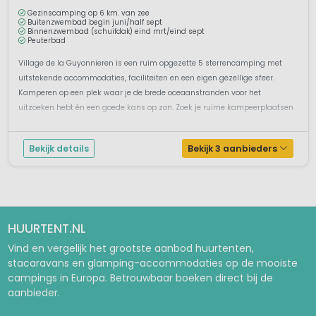
Gezinscamping op 6 km. van zee
Buitenzwembad begin juni/half sept
Binnenzwembad (schuifdak) eind mrt/eind sept
Peuterbad
Village de la Guyonnieren is een ruim opgezette 5 sterrencamping met
uitstekende accommodaties, faciliteiten en een eigen gezellige sfeer.
Kamperen op een plek waar je de brede oceaanstranden voor het
uitzoeken hebt én een goede kans op zon. Zoek je ruime kampeerplaatsen
en ben je erg gesteld op gastvrijheid, dan reserveer je een tent, safaritent
o...
Bekijk details
Bekijk 3 aanbieders
HUURTENT.NL
Vind en vergelijk het grootste aanbod huurtenten,
stacaravans en glamping-accommodaties op de mooiste
campings in Europa. Betrouwbaar boeken direct bij de
aanbieder.