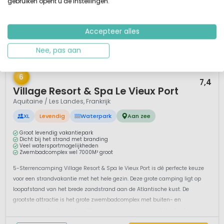
gebruiken opent u de instellingen.
Accepteer alles
Nee, pas aan
1 / 12
6
7,4
Village Resort & Spa Le Vieux Port
Aquitaine / Les Landes, Frankrijk
XL
Levendig
Waterpark
Aan zee
Groot levendig vakantiepark
Dicht bij het strand met branding
Veel watersportmogelijkheden
Zwembadcomplex wel 7000M² groot
5-Sterrencamping Village Resort & Spa le Vieux Port is dé perfecte keuze
voor een strandvakantie met het hele gezin. Deze grote camping ligt op
loopafstand van het brede zandstrand aan de Atlantische kust. De
grootste attractie is het grote zwembadcomplex met buiten- en
binnenzwembaden, waterglijbanen, een jacuzzi, een golfslagbad en een...