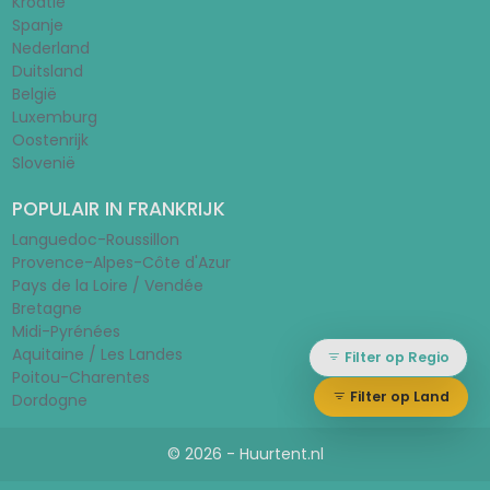
Kroatië
Spanje
Nederland
Duitsland
België
Luxemburg
Oostenrijk
Slovenië
POPULAIR IN FRANKRIJK
Languedoc-Roussillon
Provence-Alpes-Côte d'Azur
Pays de la Loire / Vendée
Bretagne
Midi-Pyrénées
Aquitaine / Les Landes
Filter op Regio
Poitou-Charentes
Filter op Land
Dordogne
© 2026 - Huurtent.nl