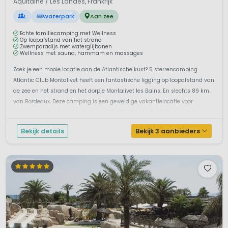
Aquitaine / Les Landes, Frankrijk
L
Waterpark
Aan zee
Echte familiecamping met Wellness
Op loopafstand van het strand
Zwemparadijs met waterglijbanen
Wellness met sauna, hammam en massages
Zoek je een mooie locatie aan de Atlantische kust? 5 sterrencamping
Atlantic Club Montalivet heeft een fantastische ligging op loopafstand van
de zee en het strand en het dorpje Montalivet les Bains. En slechts 89 km.
van Bordeaux. Deze camping is een geweldige vakantielocatie voor
gezinnen met actieve kinderen aan de Atlantische Kust. De wandeling...
Bekijk details
Bekijk 3 aanbieders