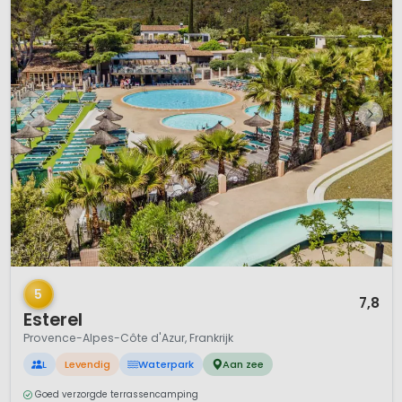
1 / 12
5
7,8
Esterel
Provence-Alpes-Côte d'Azur, Frankrijk
L
Levendig
Waterpark
Aan zee
Goed verzorgde terrassencamping