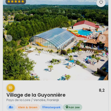
1 / 12
10
8,2
Village de la Guyonnière
Pays de la Loire / Vendée, Frankrijk
S
Klein & Groen
Waterpark
Aan zee