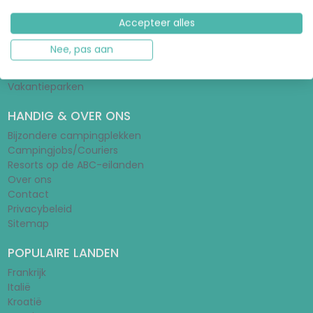
Glampinggids
Accepteer alles
Tentengids
Stacaravangids
Nee, pas aan
Wat is een huurtent?
Schoolvakanties 2026/2027
Vakantieparken
HANDIG & OVER ONS
Bijzondere campingplekken
Campingjobs/Couriers
Resorts op de ABC-eilanden
Over ons
Contact
Privacybeleid
Sitemap
POPULAIRE LANDEN
Frankrijk
Italië
Kroatië