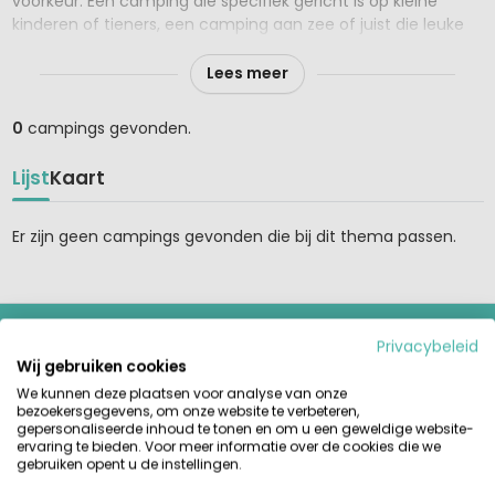
voorkeur. Een camping die specifiek gericht is op kleine
kinderen of tieners, een camping aan zee of juist die leuke
kleine en liefst groene camping in de bergen?
Lees meer
Let op! Deze top 10 campings zijn erg populair en vaak al
vroeg in het kampeerseizoen volgeboekt.
0
campings gevonden.
Gelukkig is iedere top 10 lijst verlengd en kun je nu vaak ook
Lijst
Kaart
de 15 favoriete campings per thema bekijken. Wacht niet te
lang met het boeken van een van deze favoriete campings
want de kans is groot dat er geen plaats meer is in het
Er zijn geen campings gevonden die bij dit thema passen.
hoogseizoen!
HUURTENT.NL
Privacybeleid
Wij gebruiken cookies
Vind en vergelijk het grootste aanbod huurtenten,
stacaravans en glamping-accommodaties op de mooiste
We kunnen deze plaatsen voor analyse van onze
bezoekersgegevens, om onze website te verbeteren,
campings in Europa. Betrouwbaar boeken direct bij de
gepersonaliseerde inhoud te tonen en om u een geweldige website-
aanbieder.
ervaring te bieden. Voor meer informatie over de cookies die we
gebruiken opent u de instellingen.
GIDSEN & INSPIRATIE