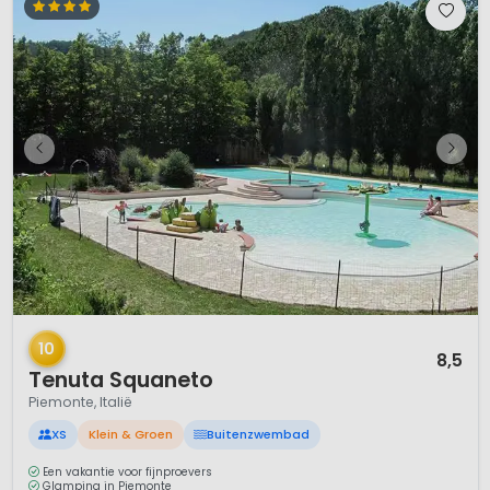
1 / 11
10
8,5
Tenuta Squaneto
Piemonte, Italië
XS
Klein & Groen
Buitenzwembad
Een vakantie voor fijnproevers
Glamping in Piemonte