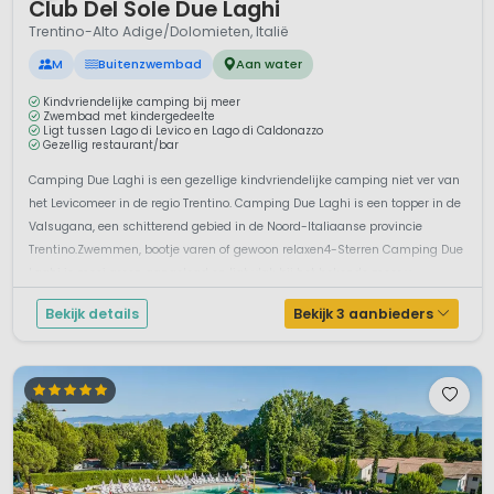
Club Del Sole Due Laghi
Trentino-Alto Adige/Dolomieten, Italië
M
Buitenzwembad
Aan water
Kindvriendelijke camping bij meer
Zwembad met kindergedeelte
Ligt tussen Lago di Levico en Lago di Caldonazzo
Gezellig restaurant/bar
Camping Due Laghi is een gezellige kindvriendelijke camping niet ver van
het Levicomeer in de regio Trentino. Camping Due Laghi is een topper in de
Valsugana, een schitterend gebied in de Noord-Italiaanse provincie
Trentino.Zwemmen, bootje varen of gewoon relaxen4-Sterren Camping Due
Laghi is mooi groen aangelegd en ligt vlak bij het bekende meer v...
Bekijk details
Bekijk 3 aanbieders