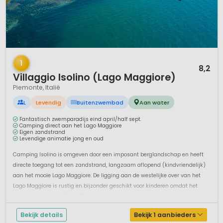
1 / 12
1
8,2
Villaggio Isolino (Lago Maggiore)
Piemonte, Italië
L
Levendig
Buitenzwembad
Aan water
Fantastisch zwemparadijs eind april/half sept.
Camping direct aan het Lago Maggiore
Eigen zandstrand
Levendige animatie jong en oud
Camping Isolino is omgeven door een imposant berglandschap en heeft
directe toegang tot een zandstrand, langzaam aflopend (kindvriendelijk)
aan het mooie Lago Maggiore. De ligging aan de westelijke over van het
Lago Maggiore is rustig en bijzonder geschikt voor kinderen omdat het
strand langzaam afloopt.De plaatsen op de camping zijn ruim en schadu...
Bekijk details
Bekijk 1 aanbieders