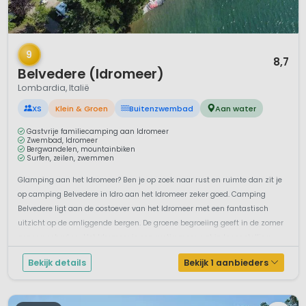
1 / 12
9
8,7
Belvedere (Idromeer)
Lombardia, Italië
XS
Klein & Groen
Buitenzwembad
Aan water
Gastvrije familiecamping aan Idromeer
Zwembad, Idromeer
Bergwandelen, mountainbiken
Surfen, zeilen, zwemmen
Glamping aan het Idromeer? Ben je op zoek naar rust en ruimte dan zit je
op camping Belvedere in Idro aan het Idromeer zeker goed. Camping
Belvedere ligt aan de oostoever van het Idromeer met een fantastisch
uitzicht op de omliggende bergen. De groene begroeiing geeft in de zomer
genoeg schaduw. Het Idromeer is een rustig meer wat in tegenstelling ...
Bekijk details
Bekijk 1 aanbieders