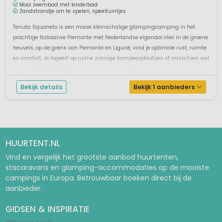
Mooi zwembad met kinderbad
Zandstrandje om te spelen, speeltuintjes
Tenuta Squaneto is een mooie kleinschalige glampingcamping in het
prachtige Italiaanse Piemonte met Nederlandse eigenaar.Hier in de groene
heuvels, op de grens van Piemonte en Ligurië, vind je optimale rust, ruimte
en comfort. Je logeert op ruime zonnige kampeerplaatsen of misschien wel
in een echte lodgetent voorzien van eigen sanitair en com...
Bekijk details
Bekijk 1 aanbieders
HUURTENT.NL
Vind en vergelijk het grootste aanbod huurtenten,
stacaravans en glamping-accommodaties op de mooiste
campings in Europa. Betrouwbaar boeken direct bij de
aanbieder.
GIDSEN & INSPIRATIE