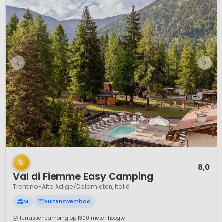
1 / 12
5
8,0
Val di Fiemme Easy Camping
Trentino-Alto Adige/Dolomieten, Italië
M
Buitenzwembad
Terrassencamping op 1300 meter hoogte