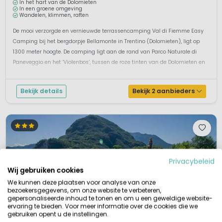
In het hart van de Dolomieten
In een groene omgeving
Wandelen, klimmen, raften
De mooi verzorgde en vernieuwde terrassencamping Val di Fiemme Easy
Camping bij het bergdorpje Bellamonte in Trentino (Dolomieten), ligt op
1300 meter hoogte. De camping ligt aan de rand van Parco Naturale di
Paneveggio en het ‘Violenbos’, tussen de roze tinten van de Dolomieten en
het donkere rood van de Lagorai- rotsen. Rond de campin...
Bekijk details
Bekijk 2 aanbieders
Privacybeleid
Wij gebruiken cookies
We kunnen deze plaatsen voor analyse van onze
bezoekersgegevens, om onze website te verbeteren,
gepersonaliseerde inhoud te tonen en om u een geweldige website-
ervaring te bieden. Voor meer informatie over de cookies die we
gebruiken opent u de instellingen.