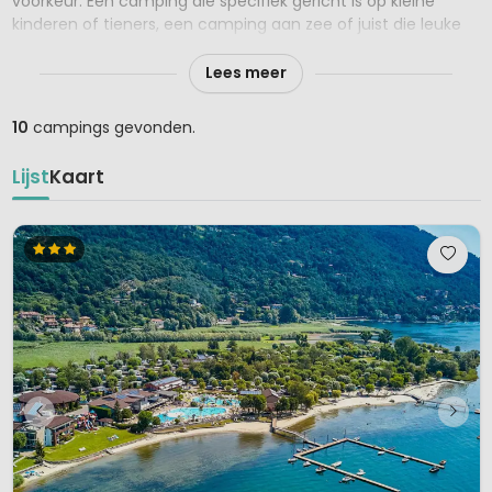
voorkeur. Een camping die specifiek gericht is op kleine
kinderen of tieners, een camping aan zee of juist die leuke
kleine en liefst groene camping in de bergen?
Lees meer
Let op! Deze top 10 campings zijn erg populair en vaak al
vroeg in het kampeerseizoen volgeboekt.
10
campings gevonden.
Gelukkig is iedere top 10 lijst verlengd en kun je nu vaak ook
Lijst
Kaart
de 15 favoriete campings per thema bekijken. Wacht niet te
lang met het boeken van een van deze favoriete campings
want de kans is groot dat er geen plaats meer is in het
hoogseizoen!