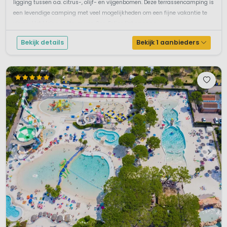
ligging tussen o.a. citrus-, olijf- en vijgenbomen. Deze terrassencamping is
een levendige camping met veel mogelijkheden om een fijne vakantie te
vieren. Het kleine centrum van San Felice ligt op onge...
Bekijk details
Bekijk 1 aanbieders