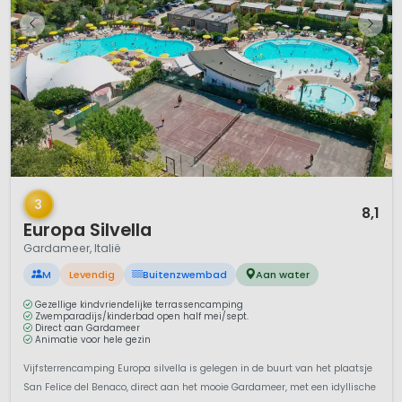
1 / 12
3
8,1
Europa Silvella
Gardameer, Italië
M
Levendig
Buitenzwembad
Aan water
Gezellige kindvriendelijke terrassencamping
Zwemparadijs/kinderbad open half mei/sept.
Direct aan Gardameer
Animatie voor hele gezin
Vijfsterrencamping Europa silvella is gelegen in de buurt van het plaatsje
San Felice del Benaco, direct aan het mooie Gardameer, met een idyllische