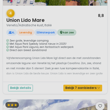
1 / 12
4
8,8
Union Lido Mare
Veneto/Adriatische kust, Italië
XL
Levendig
Waterpark
Aan zee
Zeer grote, levendige camping
Met Aqua Park Speedy Island nieuw in 2025!
Met Aqua Park Laguna, een fantastisch waterpark
Direct aan breed zandstrand
Vijfsterrencamping Union Lido Mare ligt direct aan de met zandstranden
omzoomde lagune van Venetië bij het plaatsje Cavallino. Zon, zee, strand
en niet minder dan 5 sterren! Zoek je een luxe kampeervakantie in Italië,
dan is Union Lido de beste keuze. Union Lido is een levendige en zeer grote
camping direct aan het strand, ideaal voor een...
Bekijk details
Bekijk 7 aanbieders