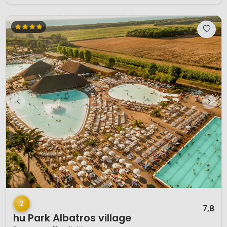
1 / 12
2
7,8
hu Park Albatros village