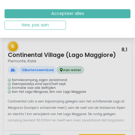
Accepteer alles
Nee, pas aan
1 / 12
6
8,1
Continental Village (Lago Maggiore)
Piemonte, Italië
L
Buitenzwembad
Aan water
Familiecamping, eigen zandstrand
Zwemparadijs eind april/half sept.
Animatie voor alle leeftijden
Aan het Lago Mergozzo, 1km van Lago Maggiore
Continental Lido is een topcamping gelegen aan het schitterende Lago di
Mergozzo (europa’s schoonste meer), aan de voet van de italiaanse Alpen
en slechts 1 km verwijderd van het Lago Maggiore. De rustig gelegen
camping beslaat 90.000m² en heeft een mooi zandstrand dat langzaam
afloopt in het heldere water en is daarom ook zeer geschikt voor jonge...