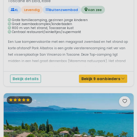
Toscane en Elba, Italië
XL
Levendig
Buitenzwembad
Aan zee
Grote familiecamping, gezinnen jonge kinderen
Groot zwembadcomplex/kinderbaden
800 m van het strand, Toscaanse kust
Centraal restaurant/winkeltjes/supermarkt
Een luxe kampeervakantie met een megagroot zwembad en het strand op
korte afstand? Park Albatros is een grote viersterrencamping niet ver van
het vissersplaatsje San Vincenzo in Toscane. Deze Top-camping ligt
midden in een heel groot dennenbos (Maremma natuurpark). Het strand
bereik je via de weg en een stukje door het bos. Een vakantie met kindere...
Bekijk details
Bekijk 9 aanbieders