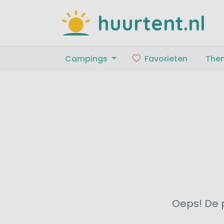
huurtent.nl
Campings
Favorieten
The
Oeps! De p