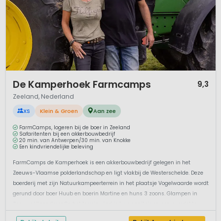
1 / 12
De Kamperhoek Farmcamps
9,3
Zeeland, Nederland
XS
Klein & Groen
Aan zee
FarmCamps, logeren bij de boer in Zeeland
Safaritenten bij een akkerbouwbedrijf
20 min. van Antwerpen/30 min. van Knokke
Een kindvriendelijke beleving
FarmCamps de Kamperhoek is een akkerbouwbedrijf gelegen in het
Zeeuws-Vlaamse polderlandschap en ligt vlakbij de Westerschelde. Deze
boerderij met zijn Natuurkampeerterrein in het plaatsje Vogelwaarde wordt
gerund door boer Huub en boerin Martine en huns 3 zoons. Glampen in
Zeeuws VlaanderenOp het terrein vind je luxe sanitair en een overdekte
afwa...