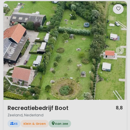
1 / 12
Recreatiebedrijf Boot
8,8
Zeeland, Nederland
XS
Klein & Groen
Aan zee