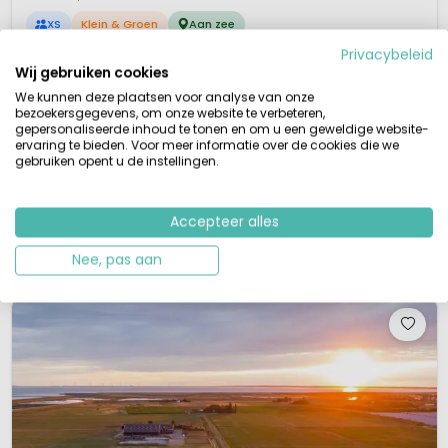
XS
Klein & Groen
Aan zee
Privacybeleid
FarmCamps, logeren bij de boer in Zeeland
Wij gebruiken cookies
Kennis maken met boerderijdieren
Maisdoolhof, bloemenplukveld, trampoline
We kunnen deze plaatsen voor analyse van onze
Zondagsrust
bezoekersgegevens, om onze website te verbeteren,
gepersonaliseerde inhoud te tonen en om u een geweldige website-
Ben je op zoek naar een leuke glampingvakantie in Zeeland? Albert, Annelie
ervaring te bieden. Voor meer informatie over de cookies die we
en Rutger en Alide heten hun gasten meer dan welkom. Je vindt op dit
gebruiken opent u de instellingen.
boerenbedrijf in Meliskerke een mini-glampingcamping met ruim 17
staanplaatsen met veel privacy. Op deze minicamping vind je luxe sanitair
met vloerverwarming, wascabines en een babykamer. Verder vind je in...
Accepteer alles
Bekijk details
Bekijk 1 aanbieders
Nee, pas aan