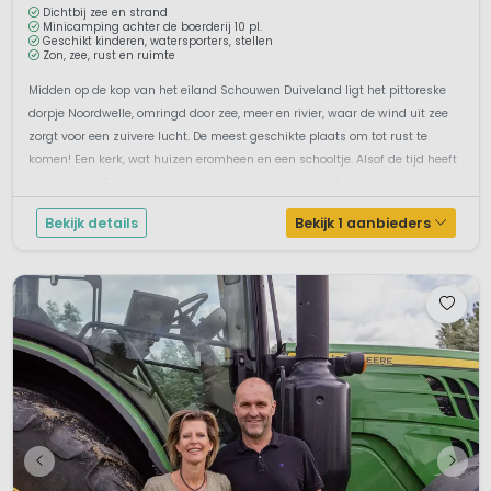
Dichtbij zee en strand
Minicamping achter de boerderij 10 pl.
Geschikt kinderen, watersporters, stellen
Zon, zee, rust en ruimte
Midden op de kop van het eiland Schouwen Duiveland ligt het pittoreske
dorpje Noordwelle, omringd door zee, meer en rivier, waar de wind uit zee
zorgt voor een zuivere lucht. De meest geschikte plaats om tot rust te
komen! Een kerk, wat huizen eromheen en een schooltje. Alsof de tijd heeft
stil gestaan. Even buiten het dorp vind je de recreatieboer...
Bekijk details
Bekijk 1 aanbieders