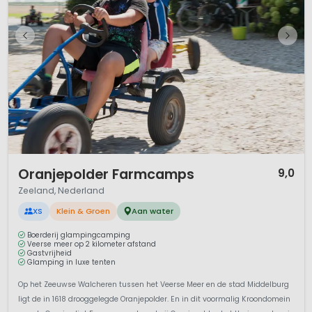
1 / 12
Oranjepolder Farmcamps
9,0
Zeeland, Nederland
XS
Klein & Groen
Aan water
Boerderij glampingcamping
Veerse meer op 2 kilometer afstand
Gastvrijheid
Glamping in luxe tenten
Op het Zeeuwse Walcheren tussen het Veerse Meer en de stad Middelburg
ligt de in 1618 drooggelegde Oranjepolder. En in dit voormalig Kroondomein