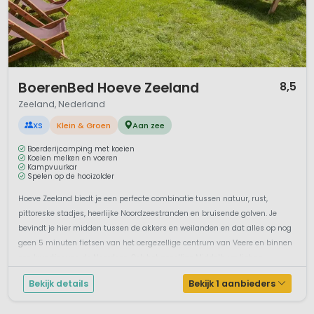
1 / 12
BoerenBed Hoeve Zeeland
8,5
Zeeland, Nederland
XS
Klein & Groen
Aan zee
Boerderijcamping met koeien
Koeien melken en voeren
Kampvuurkar
Spelen op de hooizolder
Hoeve Zeeland biedt je een perfecte combinatie tussen natuur, rust,
pittoreske stadjes, heerlijke Noordzeestranden en bruisende golven. Je
bevindt je hier midden tussen de akkers en weilanden en dat alles op nog
geen 5 minuten fietsen van het oergezellige centrum van Veere en binnen
een kwartier van de Noordzee. Ook het gezellige Middelburg ligt op...
Bekijk details
Bekijk 1 aanbieders