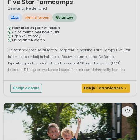
Five Star Farmcamps
Zeeland, Nederland
XS
Klein & Groen
Aan zee
Pony ritjes en pony wandelen
Chips maken met boerin Ella
Eigen knuffelpony
Kleine dieren voeren
Op zoek naar een safaritent of lodgetent in Zeeland. FarmCamps Five Star
is een leerboerderij in het mooie Zeeuwse Kamperland. De familie
Pijnenburg met hun 4 kinderen bewonen al 20 jaar deze oude (1773)
boerderij. Dit is geen werkende boerderij maar een kleinschalig leer- en
speelbedrijf. Hier maak je nu eens op een prettige, kindvriendelijke mani...
Bekijk details
Bekijk 1 aanbieders