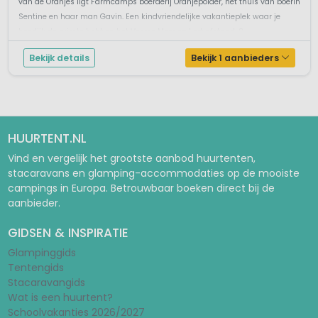
van de Oranjes ligt Farmcamps boerderij Oranjepolder, het thuis van boerin
Sentine en haar man Gavin. Een kindvriendelijke vakantieplek waar je
heerlijk de ruimte hebt en het Veerse Meer op kort afstand. O...
Bekijk details
Bekijk 1 aanbieders
HUURTENT.NL
Vind en vergelijk het grootste aanbod huurtenten,
stacaravans en glamping-accommodaties op de mooiste
campings in Europa. Betrouwbaar boeken direct bij de
aanbieder.
GIDSEN & INSPIRATIE
Glampinggids
Tentengids
Stacaravangids
Wat is een huurtent?
Schoolvakanties 2026/2027