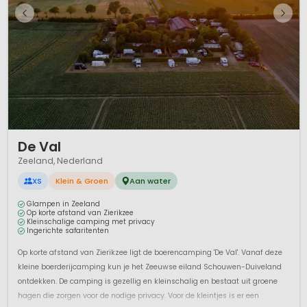
1 / 12
De Val
Zeeland, Nederland
XS
Klein & Groen
Aan water
Glampen in Zeeland
Op korte afstand van Zierikzee
Kleinschalige camping met privacy
Ingerichte safaritenten
Op korte afstand van Zierikzee ligt de boerencamping 'De Val'. Vanaf deze
kleine boerderijcamping kun je het Zeeuwse eiland Schouwen-Duiveland
ontdekken. De camping is gezellig en kleinschalig en bestaat uit groene
hagen die zorgen voor de nodige privacy. Voor de kleintjes is er een