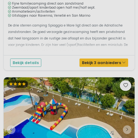
Fijne familiecamping direct aan zandstrand
Zwembad/apart kinderbad open half mei/half sept.
Animatieteam/activiteiten
Uitstapjes naar Ravenna, Venetië en San Marino
De drie sterren camping Spiaggia e Mare ligt direct aan de Adriatische
zandstranden. De goed verzorgde gezinscamping heeft een privéstrand
dat heel langzaam in de rustige zee afloopt en dus bijzonder geschikt is
voor jonge kinderen. Er zijn hier veel (sport)faciliteiten en een miniclub. De
naam zegt het al: je zit hier goed als je houdt van ...
Bekijk details
Bekijk 3 aanbieders