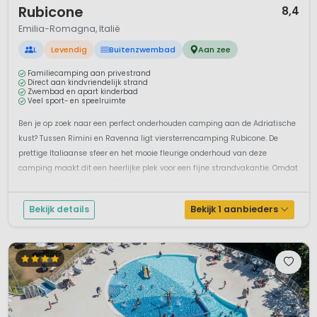
Rubicone
8,4
Emilia-Romagna, Italië
L
Levendig
Buitenzwembad
Aan zee
Familiecamping aan privestrand
Direct aan kindvriendelijk strand
Zwembad en apart kinderbad
Veel sport- en speelruimte
Ben je op zoek naar een perfect onderhouden camping aan de Adriatische
kust? Tussen Rimini en Ravenna ligt viersterrencamping Rubicone. De
prettige Italiaanse sfeer en het mooie fleurige onderhoud van deze
camping maakt dit een heerlijke plek voor een fijne strandvakantie. Omdat
de stranden langzaam aflopen en direct te bereiken zijn vanaf de campi...
Bekijk details
Bekijk 1 aanbieders