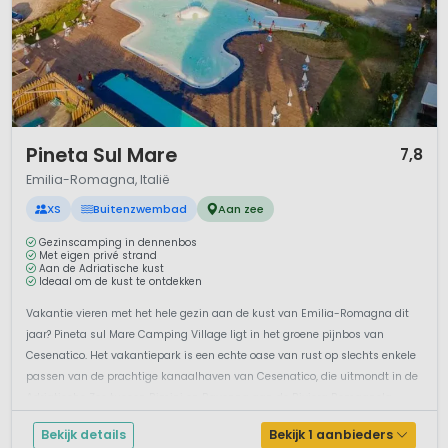
1 / 12
Pineta Sul Mare
7,8
Emilia-Romagna, Italië
XS
Buitenzwembad
Aan zee
Gezinscamping in dennenbos
Met eigen privé strand
Aan de Adriatische kust
Ideaal om de kust te ontdekken
Vakantie vieren met het hele gezin aan de kust van Emilia-Romagna dit
jaar? Pineta sul Mare Camping Village ligt in het groene pijnbos van
Cesenatico. Het vakantiepark is een echte oase van rust op slechts enkele
passen van de prachtige kanaalhaven van Cesenatico, die uitmondt in de
Adriatische Zee tussen Rimini en Ravenna aan de Riviera Romagnola....
Bekijk details
Bekijk 1 aanbieders