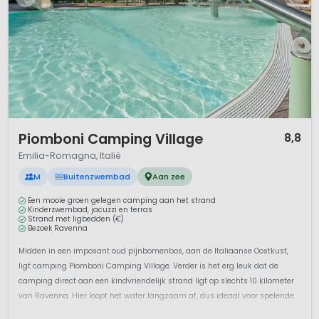
1 / 10
Piomboni Camping Village
8,8
Emilia-Romagna, Italië
M
Buitenzwembad
Aan zee
Een mooie groen gelegen camping aan het strand
Kinderzwembad, jacuzzi en terras
Strand met ligbedden (€)
Bezoek Ravenna
Midden in een imposant oud pijnbomenbos, aan de Italiaanse Oostkust,
ligt camping Piomboni Camping Village. Verder is het erg leuk dat de
camping direct aan een kindvriendelijk strand ligt op slechts 10 kilometer
van Ravenna. Hier loopt het water langzaam af, dus ideaal voor spelende
kinderen. Ook is het lekker zwemmen, surfen en beachvolleyballen ...