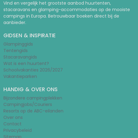
Vind en vergelijk het grootste aanbod huurtenten,
stacaravans en glamping-accommodaties op de mooiste
campings in Europa. Betrouwbaar boeken direct bij de
aanbieder.
GIDSEN & INSPIRATIE
Glampinggids
Tentengids
Stacaravangids
Wat is een huurtent?
Schoolvakanties 2026/2027
Vakantieparken
HANDIG & OVER ONS
Bijzondere campingplekken
Campingjobs/Couriers
Resorts op de ABC-eilanden
Over ons
Contact
Privacybeleid
Sitemap