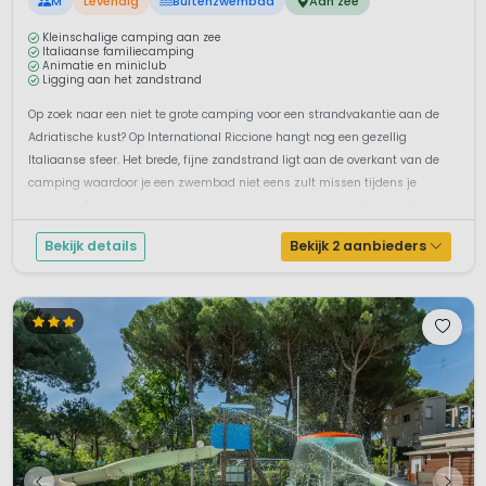
M
Levendig
Buitenzwembad
Aan zee
Kleinschalige camping aan zee
Italiaanse familiecamping
Animatie en miniclub
Ligging aan het zandstrand
Op zoek naar een niet te grote camping voor een strandvakantie aan de
Adriatische kust? Op International Riccione hangt nog een gezellig
Italiaanse sfeer. Het brede, fijne zandstrand ligt aan de overkant van de
camping waardoor je een zwembad niet eens zult missen tijdens je
vakantie. Deze camping heeft de perfecte ligging om het stadscentrum
van R...
Bekijk details
Bekijk 2 aanbieders