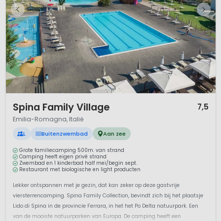
1 / 12
Spina Family Village
7,5
Emilia-Romagna, Italië
L
Buitenzwembad
Aan zee
Grote familiecamping 500m. van strand
Camping heeft eigen privé strand
Zwembad en 1 kinderbad half mei/begin sept.
Restaurant met biologische en light producten
Lekker ontspannen met je gezin, dat kan zeker op deze gastvrije
viersterrencamping. Spina Family Collection, bevindt zich bij het plaatsje
Lido di Spina in de provincie Ferrara, in het het Po Delta natuurpark. Een
van de mooiste natuurparken van Europa. De camping heeft een