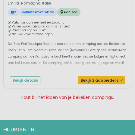
Emilia-Romagna, Italië
S
Buitenzwembad
Aan zee
Vakantie aan zee met restaurant
Vernieuwde camping aan het strand
Ravenna ligt op 10 km.
Nieuwe vakantiewoningen
Del Sole Pini Boutique Resort is een viersterren camping aan de Italiaanse
Oostkust bij het plaatsje Punta Marina (Ravenna). Deze geheel vernieuwde
camping aan de Adriatische kust heeft mooie nieuwe lodges en ligt direct
aan het brede strand. De camping zelf is mooi groen aangelegd en wordt
omgeven door dennenbossen. De camping ligt op korte afstan...
Bekijk details
Bekijk 2 aanbieders
Fout bij het laden van je bekeken campings.
Pagina 1
Pagina 2
HUURTENT.NL