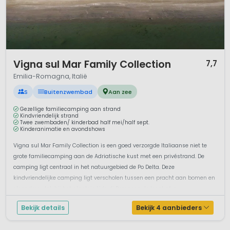
1 / 12
Vigna sul Mar Family Collection
7,7
Emilia-Romagna, Italië
S
Buitenzwembad
Aan zee
Gezellige familiecamping aan strand
Kindvriendelijk strand
Twee zwembaden/ kinderbad half mei/half sept.
Kinderanimatie en avondshows
Vigna sul Mar Family Collection is een goed verzorgde Italiaanse niet te
grote familiecamping aan de Adriatische kust met een privéstrand. De
camping ligt centraal in het natuurgebied de Po Delta. Deze
kindvriendelijke camping ligt verscholen tussen een pracht aan bomen en
oleanders vlak bij het plaatsje Lido di Pomposa. Je loopt zó n...
Bekijk details
Bekijk 4 aanbieders