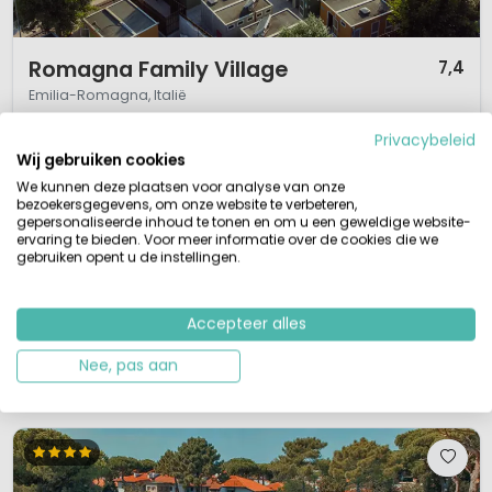
1 / 12
Romagna Family Village
7,4
Emilia-Romagna, Italië
L
Buitenzwembad
Aan zee
Privacybeleid
Wij gebruiken cookies
Direct aan het strand
Animatie op het strand
We kunnen deze plaatsen voor analyse van onze
Restaurant en Pizzaria
bezoekersgegevens, om onze website te verbeteren,
Diervriendelijke accommodaties bij camping zelf
gepersonaliseerde inhoud te tonen en om u een geweldige website-
ervaring te bieden. Voor meer informatie over de cookies die we
Vanaf je accommodatie zo de Adriatische zee inlopen? Bij Romagna
gebruiken opent u de instellingen.
Family Village ben je dan aan het juiste adres. Deze camping vind je direct
aan de boulevard van sprankelend Riccione. Door het brede strand heeft
deze camping ervoor gekozen hier de meeste faciliteiten onder te brengen.
Accepteer alles
Zo is er animatie op het strand, een restaurant aan het strand e...
Nee, pas aan
Bekijk details
Bekijk 3 aanbieders