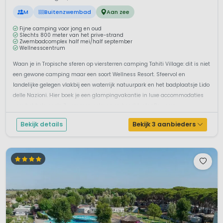
M
Buitenzwembad
Aan zee
Fijne camping voor jong en oud
Slechts 800 meter van het prive-strand
Zwembadcomplex half mei/half september
Wellnesscentrum
Waan je in Tropische sferen op viersterren camping Tahiti Village: dit is niet
een gewone camping maar een soort Wellness Resort. Sfeervol en
landelijke gelegen vlakbij een waterrijk natuurpark en het badplaatsje Lido
delle Nazioni. Hier boek je een glampingvakantie in luxe accommodaties
voor het hele gezin.Zwemmen, relaxen en heerlijk etenDe voorz...
Bekijk details
Bekijk 3 aanbieders