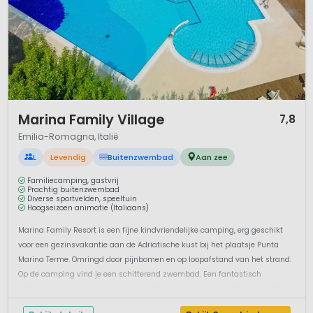
1 / 12
Marina Family Village
7,8
Emilia-Romagna, Italië
L
Levendig
Buitenzwembad
Aan zee
Familiecamping, gastvrij
Prachtig buitenzwembad
Diverse sportvelden, speeltuin
Hoogseizoen animatie (Italiaans)
Marina Family Resort is een fijne kindvriendelijke camping, erg geschikt
voor een gezinsvakantie aan de Adriatische kust bij het plaatsje Punta
Marina Terme. Omringd door pijnbomen en op loopafstand van het strand.
Op de camping vind je een schitterend zwembad. Een fantastisch
watercomplex waar het hele gezin zich zal vermaken. Vervelen kan bijna
n...