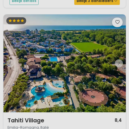
Bekijk details
Bekijk 3 aanbieders
1 / 12
Tahiti Village
8,4
Emilia-Romagna, Italië