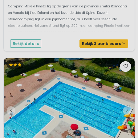
Camping Mare e Pineta lig op de grens van de provincie Emilia Romagna
en Veneto bij Lido Estensi en het levende Lido di Spina. Deze 4-
sterrencamping ligt in een pijnbomenbos, dus heeft veel beschutte
staanplaatsen. Het zandstrand ligt op 200 m. en camping Pineta heeft een
eigen strandgedeelte met een gezellige bar. Camping Mare e Pineta is een
beke...
Bekijk details
Bekijk 3 aanbieders