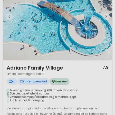
1 / 12
Adriano Family Village
7,9
Emilia-Romagna, Italië
M
Buitenzwembad
Aan zee
Levendige familiecamping 400 m. van zandstrand
Zon, zee, gezelligheid, cultuur
Zwembadcomplex/kikkerbad begin mei/half sept.
Kindvriendelijke camping
Viersterren camping Adriano Village is fantastisch gelegen aan de
Adriatische kust vlak bij Ravenna (11 km). De campingligt op korte afstand