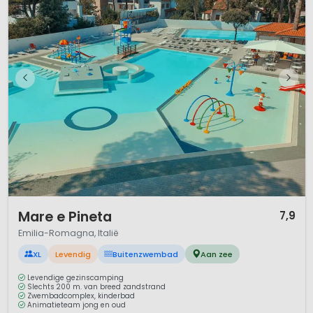
1 / 12
Mare e Pineta
7,9
Emilia-Romagna, Italië
XL
Levendig
Buitenzwembad
Aan zee
Levendige gezinscamping
Slechts 200 m. van breed zandstrand
Zwembadcomplex, kinderbad
Animatieteam jong en oud