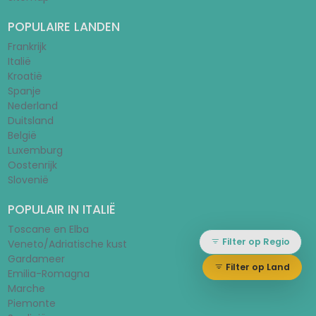
POPULAIRE LANDEN
Frankrijk
Italië
Kroatië
Spanje
Nederland
Duitsland
België
Luxemburg
Oostenrijk
Slovenië
POPULAIR IN ITALIË
Toscane en Elba
Filter op Regio
Veneto/Adriatische kust
Gardameer
Filter op Land
Emilia-Romagna
Marche
Piemonte