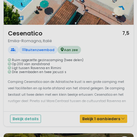
1 / 12
Cesenatico
7,5
Emilia-Romagna, Italië
L
Buitenzwembad
Aan zee
Ruim opgezette gezinscamping (twee delen)
Op 200 van zandstrand
Ligt tussen Ravenna en Rimini
Drie zwembaden en twee jacuzzi s
Camping Cesenatico aan de Adriatische kust is een grote camping met
veel faciliteiten en op korte afstand van het strand gelegen. De camping
bestaat uit twee delen met een klein beekje ertussen: Cesenatico en het
rustiger deel: Pineta sul Mare.Centraal tussen de cultuurstad Ravenna en
de bruisende badplaats Rimini, die beide een bezoek waard zijn. ...
Bekijk details
Bekijk 1 aanbieders