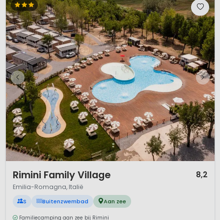
1 / 12
Rimini Family Village
8,2
Emilia-Romagna, Italië
S
Buitenzwembad
Aan zee
Familiecamping aan zee bij Rimini