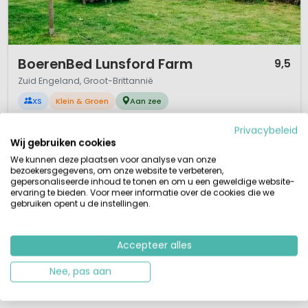
1 / 12
BoerenBed Lunsford Farm
9,5
Zuid Engeland, Groot-Brittannië
XS
Klein & Groen
Aan zee
Glamping op een boerderij in Zuid Engeland
Privacybeleid
Ruimte, natuur, 10 minuten van strand
Wij gebruiken cookies
Wandelen, zwemmen, strand
Mooi uitzicht vanaf boerderijcamping
We kunnen deze plaatsen voor analyse van onze
bezoekersgegevens, om onze website te verbeteren,
Op zoek naar een boerderijcamping in Zuid-Engeland aan Zee? BoerenBed
gepersonaliseerde inhoud te tonen en om u een geweldige website-
Lusford Farm vind je niet ver van Hastings, East Sussex bij het plaatsje Pett
ervaring te bieden. Voor meer informatie over de cookies die we
slechts 1000 meter van de kust. Dit is op nog geen half uurtje rijden van
gebruiken opent u de instellingen.
Dover waar de boot naar Duinkerke vertrekt. Voor wandelaars en
natuurliefhebbers zijn de heuvels en parken in en rond Hastings e...
Accepteer alles
Bekijk details
Bekijk 1 aanbieders
Nee, pas aan