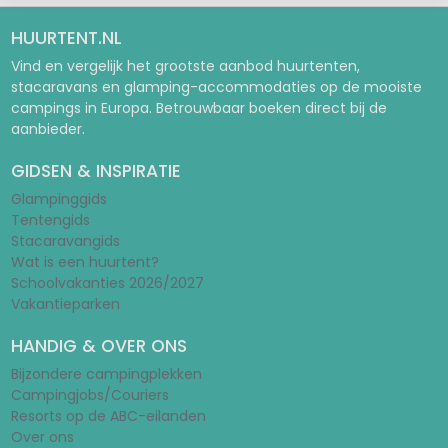
HUURTENT.NL
Vind en vergelijk het grootste aanbod huurtenten,
stacaravans en glamping-accommodaties op de mooiste
campings in Europa. Betrouwbaar boeken direct bij de
aanbieder.
GIDSEN & INSPIRATIE
Glampinggids
Tentengids
Stacaravangids
Wat is een huurtent?
Schoolvakanties 2026/2027
Vakantieparken
HANDIG & OVER ONS
Bijzondere campingplekken
Campingjobs/Couriers
Resorts op de ABC-eilanden
Over ons