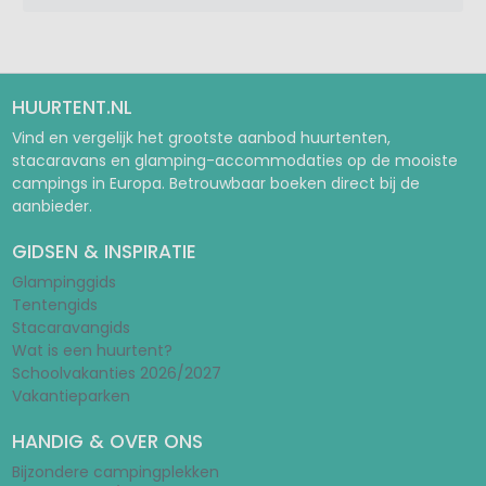
HUURTENT.NL
Vind en vergelijk het grootste aanbod huurtenten,
stacaravans en glamping-accommodaties op de mooiste
campings in Europa. Betrouwbaar boeken direct bij de
aanbieder.
GIDSEN & INSPIRATIE
Glampinggids
Tentengids
Stacaravangids
Wat is een huurtent?
Schoolvakanties 2026/2027
Vakantieparken
HANDIG & OVER ONS
Bijzondere campingplekken