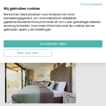
Privacybeleid
Wij gebruiken cookies
We kunnen deze plaatsen voor analyse van onze
bezoekersgegevens, om onze website te verbeteren,
En dat is dus nog niet alles want dan is er ook nog een
gepersonaliseerde inhoud te tonen en om u een geweldige website-
ervaring te bieden. Voor meer informatie over de cookies die we
Cubesuite
, een smaakvolle accommodatie helemaal
gebruiken opent u de instellingen.
opgebouwd van hout en van binnen de luxe van een
hotelkamer. Hier kun je als stel (met evt. 1 kind) heerlijk
genieten. Dat wordt genieten van je eigen extra luxe
Accepteer alles
stulpje op de camping.
Nee, pas aan