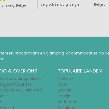
Belgisch Limburg, België
Belgisch 
h Limburg, België
uurtenten, stacaravans en glamping-accommodaties op de
er.
IG & OVER ONS
POPULAIRE LANDEN
ndere campingplekken
Frankrijk
ngjobs/Couriers
Italië
ts op de ABC-eilanden
Kroatië
ons
Spanje
ct
Nederland
ybeleid
Duitsland