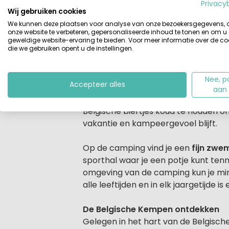
Beschrijving
In België kun je glampen op campin
Privacy
Wij gebruiken cookies
kampeerplekken en het terrein is m
We kunnen deze plaatsen voor analyse van onze bezoekersgegevens,
onze website te verbeteren, gepersonaliseerde inhoud te tonen en om u
Net over de grens maar toch zo a
geweldige website-ervaring te bieden. Voor meer informatie over de co
die we gebruiken opent u de instellingen.
Er zijn op deze familiecamping goed
glampingvakantie.
Op deze camping leef je echt midden
Nee, p
Accepteer alles
huren op Camping GT Keiheuvel is co
aan
compleet ingericht en verplaatsbaar
Belgische biertjes koud te houden o
vakantie en kampeergevoel blijft.
Op de camping vind je een
fijn zw
sporthal waar je een potje kunt tenni
omgeving van de camping kun je mini
alle leeftijden en in elk jaargetijde
De Belgische Kempen ontdekken
Gelegen in het hart van de Belgisc