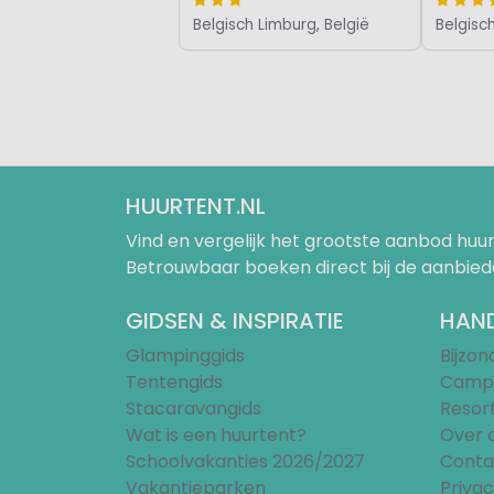
Belgisch Limburg, België
Belgisc
HUURTENT.NL
Vind en vergelijk het grootste aanbod h
Betrouwbaar boeken direct bij de aanbied
GIDSEN & INSPIRATIE
HAND
Glampinggids
Bijzo
Tentengids
Campi
Stacaravangids
Resor
Wat is een huurtent?
Over 
Schoolvakanties 2026/2027
Conta
Vakantieparken
Privac