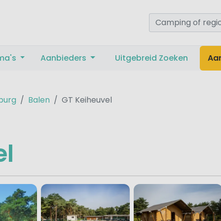
ma's
Aanbieders
Uitgebreid Zoeken
Aa
burg
Balen
GT Keiheuvel
el