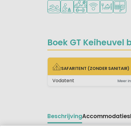
Openlucht zwembad
Aanbevolen voor jonge kinder
Veel mogelijkheden om t
WiFi beschikbaar
Restaurant of
Padelb
Boek GT Keiheuvel bi
SAFARITENT (ZONDER SANITAIR)
SAFARITENT (ZONDER SANITAIR)
Vodatent
Meer in
Beschrijving
Accommodaties