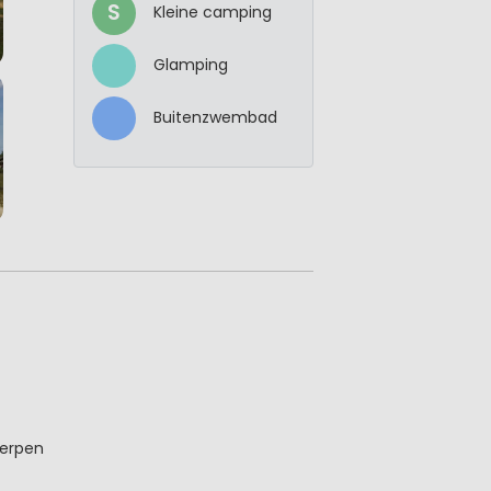
S
Kleine camping
Glamping
Buitenzwembad
werpen