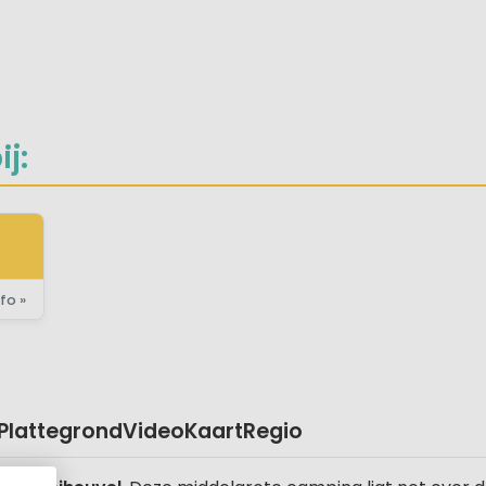
en
e sporten
 pizzeria
aan
j:
fo »
Plattegrond
Video
Kaart
Regio