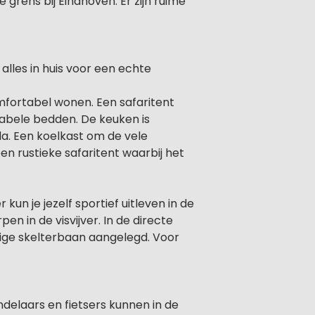
 grens bij Eindhoven. Er zijn ruime
lles in huis voor een echte
omfortabel wonen. Een safaritent
tabele bedden. De keuken is
da. Een koelkast om de vele
n rustieke safaritent waarbij het
 kun je jezelf sportief uitleven in de
en in de visvijver. In de directe
dige skelterbaan aangelegd. Voor
elaars en fietsers kunnen in de