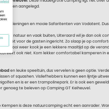
g
GT Keiheuvel
. Deze middelgrote camping ligt net over de
beleid
ooi groen aangelegd.
 om
 een
nders
okies
e voorzieningen en mooie Safaritenten van Vodatent. Dus a
 in de natuur en vaak buiten, Uiteraard wil je dan ook c
as
mpleet voor de gasten ingericht. Zo slaap je op comfor
. Bij mooi weer kook je een lekkere maaltijd op de veran
ntbreekt ook niet. Kom lekker comfortabel kamperen in ee
embad
en leuke speeltuin, dus vervelen is geen optie. Verder
ssen of squashen. Visliefhebbers kunnen een lijntje uitwerp
golfen en is er een trampolinepark. Er is ook een gewel
 is er genoeg te beleven op Camping GT Keiheuvel.
he Kempen is deze natuurcamping echt een aanrader. Wand