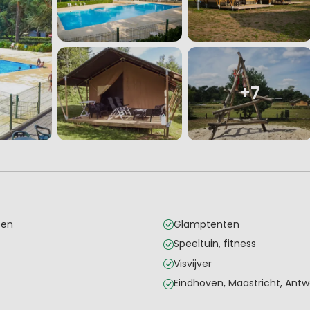
+7
pen
Glamptenten
Speeltuin, fitness
Visvijver
Eindhoven, Maastricht, Ant