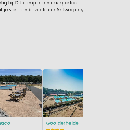
g bij. Dit complete natuurpark is
cht je van een bezoek aan Antwerpen,
Floreal 
Belgisch L
naco
Goolderheide