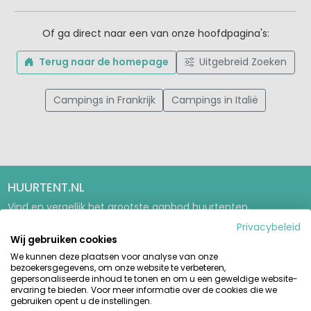
Of ga direct naar een van onze hoofdpagina's:
Terug naar de homepage
Uitgebreid Zoeken
Campings in Frankrijk
Campings in Italië
HUURTENT.NL
Vind en vergelijk het grootste aanbod huurtenten,
stacaravans en glamping-accommodaties op de mooiste
Privacybeleid
campings in Europa. Betrouwbaar boeken direct bij de
Wij gebruiken cookies
aanbieder.
We kunnen deze plaatsen voor analyse van onze
bezoekersgegevens, om onze website te verbeteren,
GIDSEN & INSPIRATIE
gepersonaliseerde inhoud te tonen en om u een geweldige website-
ervaring te bieden. Voor meer informatie over de cookies die we
Glampinggids
gebruiken opent u de instellingen.