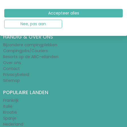
Tentengids
Stacaravangids
Wat is een huurtent?
Accepteer alles
Schoolvakanties 2026/2027
Nee, pas aan
Vakantieparken
HANDIG & OVER ONS
Bijzondere campingplekken
Campingjobs/Couriers
Resorts op de ABC-eilanden
Over ons
Contact
Privacybeleid
Sitemap
POPULAIRE LANDEN
Frankrijk
Italië
Kroatië
Spanje
Nederland