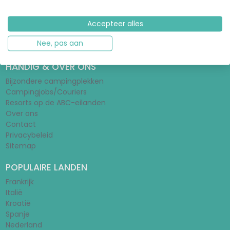
Tentengids
Stacaravangids
Wat is een huurtent?
Accepteer alles
Schoolvakanties 2026/2027
Nee, pas aan
Vakantieparken
HANDIG & OVER ONS
Bijzondere campingplekken
Campingjobs/Couriers
Resorts op de ABC-eilanden
Over ons
Contact
Privacybeleid
Sitemap
POPULAIRE LANDEN
Frankrijk
Italië
Kroatië
Spanje
Nederland