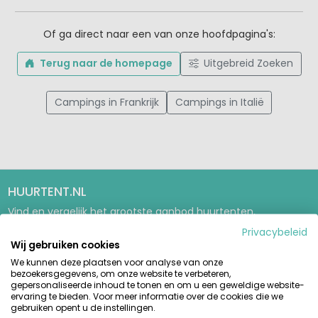
Of ga direct naar een van onze hoofdpagina's:
Terug naar de homepage
Uitgebreid Zoeken
Campings in Frankrijk
Campings in Italië
HUURTENT.NL
Vind en vergelijk het grootste aanbod huurtenten,
stacaravans en glamping-accommodaties op de mooiste
Privacybeleid
campings in Europa. Betrouwbaar boeken direct bij de
Wij gebruiken cookies
aanbieder.
We kunnen deze plaatsen voor analyse van onze
bezoekersgegevens, om onze website te verbeteren,
GIDSEN & INSPIRATIE
gepersonaliseerde inhoud te tonen en om u een geweldige website-
ervaring te bieden. Voor meer informatie over de cookies die we
Glampinggids
gebruiken opent u de instellingen.