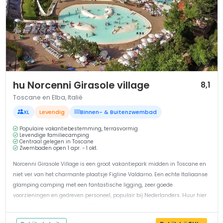
1 / 12
hu Norcenni Girasole village
8,1
Toscane en Elba, Italië
XL
Levendig
Binnen- & Buitenzwembad
Populaire vakantiebestemming, terrasvormig
Levendige familiecamping
Centraal gelegen in Toscane
Zwembaden open 1 apr. - 1 okt.
Norcenni Girasole Village is een groot vakantiepark midden in Toscane en
niet ver van het charmante plaatsje Figline Valdarno. Een echte Italiaanse
glamping camping met een fantastische ligging, zeer goede
voorzieningen en gedreven personeel, populair bij Nederlanders. Huur hier
een van de mooie accommodaties, een luxe stacaravan of een van de
comp...