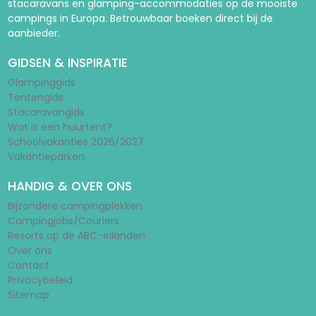
stacaravans en glamping-accommodaties op de mooiste
campings in Europa. Betrouwbaar boeken direct bij de
aanbieder.
GIDSEN & INSPIRATIE
Glampinggids
Tentengids
Stacaravangids
Wat is een huurtent?
Schoolvakanties 2026/2027
Vakantieparken
HANDIG & OVER ONS
Bijzondere campingplekken
Campingjobs/Couriers
Resorts op de ABC-eilanden
Over ons
Contact
Privacybeleid
Sitemap