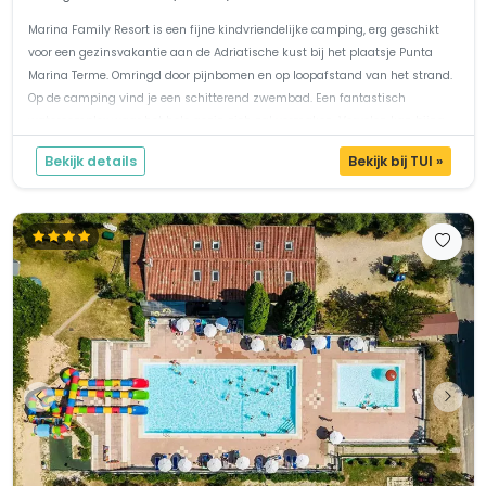
Marina Family Resort is een fijne kindvriendelijke camping, erg geschikt
voor een gezinsvakantie aan de Adriatische kust bij het plaatsje Punta
Marina Terme. Omringd door pijnbomen en op loopafstand van het strand.
Op de camping vind je een schitterend zwembad. Een fantastisch
watercomplex waar het hele gezin zich zal vermaken. Vervelen kan bijna
n...
Bekijk details
Bekijk bij TUI »