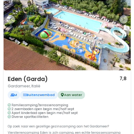
1 / 12
Eden (Garda)
7,8
Gardameer, Italië
M
Buitenzwembad
Aan water
Familiecamping/terrassencamping
2 zwembaden open begin mei/half sept
Apart kinderbad open begin mei/half sept
Diverse sportfaciliteiten
Op zoek naar een gezellige gezinscamping aan het Gardameer?
Viersterrencamping Eden is zo'n camping, een echte terrassencamping