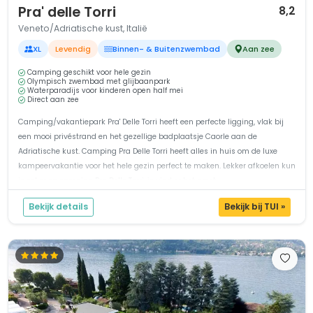
Pra' delle Torri
8,2
Veneto/Adriatische kust, Italië
XL
Levendig
Binnen- & Buitenzwembad
Aan zee
Camping geschikt voor hele gezin
Olympisch zwembad met glijbaanpark
Waterparadijs voor kinderen open half mei
Direct aan zee
Camping/vakantiepark Pra' Delle Torri heeft een perfecte ligging, vlak bij
een mooi privéstrand en het gezellige badplaatsje Caorle aan de
Adriatische kust. Camping Pra Delle Torri heeft alles in huis om de luxe
kampeervakantie voor het hele gezin perfect te maken. Lekker afkoelen kun
je zeker op camping Pra Delle Torri, je vind er het groot...
Bekijk details
Bekijk bij TUI »