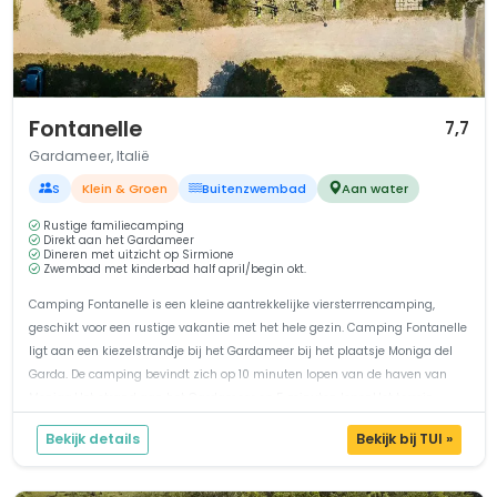
1 / 12
Fontanelle
7,7
Gardameer, Italië
S
Klein & Groen
Buitenzwembad
Aan water
Rustige familiecamping
Direkt aan het Gardameer
Dineren met uitzicht op Sirmione
Zwembad met kinderbad half april/begin okt.
Camping Fontanelle is een kleine aantrekkelijke viersterrrencamping,
geschikt voor een rustige vakantie met het hele gezin. Camping Fontanelle
ligt aan een kiezelstrandje bij het Gardameer bij het plaatsje Moniga del
Garda. De camping bevindt zich op 10 minuten lopen van de haven van
Moniga.Het strand aan het Gardameer op 5 minuten lopenHet terrein...
Bekijk details
Bekijk bij TUI »