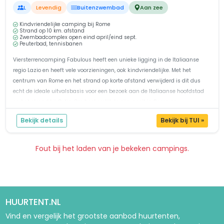
L
Levendig
Buitenzwembad
Aan zee
Kindvriendelijke camping bij Rome
Strand op 10 km. afstand
Zwembadcomplex open eind april/eind sept.
Peuterbad, tennisbanen
Viersterrencamping Fabulous heeft een unieke ligging in de Italiaanse
regio Lazio en heeft vele voorzieningen, ook kindvriendelijke. Met het
centrum van Rome en het strand op korte afstand verwijderd is dit dus
echt de ideale uitvalsbasis voor een bezoek aan de Italiaanse hoofdstad
en het strand bij Ostia. Om heel eerlijk te zijn, nooit in Rome gew...
Bekijk details
Bekijk bij TUI »
Fout bij het laden van je bekeken campings.
Pagina 1
Pagina 2
Pagina 3
HUURTENT.NL
Vind en vergelijk het grootste aanbod huurtenten,