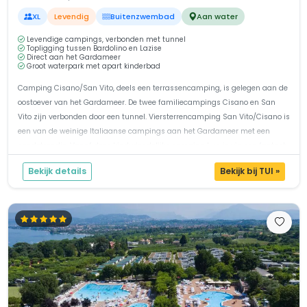
XL
Levendig
Buitenzwembad
Aan water
Levendige campings, verbonden met tunnel
Topligging tussen Bardolino en Lazise
Direct aan het Gardameer
Groot waterpark met apart kinderbad
Camping Cisano/San Vito, deels een terrassencamping, is gelegen aan de
oostoever van het Gardameer. De twee familiecampings Cisano en San
Vito zijn verbonden door een tunnel. Viersterrencamping San Vito/Cisano is
een van de weinige Italiaanse campings aan het Gardameer met een
zandstrandje. Vanaf deze kindvriendelijke camping kun je via een fantast...
Bekijk details
Bekijk bij TUI »