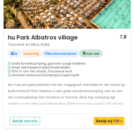
1 / 12
hu Park Albatros village
7,8
Toscane en Elba, Italië
XL
Levendig
Buitenzwembad
Aan zee
Grote familiecamping, gezinnen jonge kinderen
Groot zwembadcomplex/kinderbaden
800 m van het strand, Toscaanse kust
Centraal restaurant/winkeltjes/supermarkt
Een luxe kampeervakantie met een megagroot zwembad en het strand op
korte afstand? Park Albatros is een grote viersterrencamping niet ver van
het vissersplaatsje San Vincenzo in Toscane. Deze Top-camping ligt
midden in een heel groot dennenbos (Maremma natuurpark). Het strand
bereik je via de weg en een stukje door het bos. Een vakantie met kindere...
Bekijk details
Bekijk bij TUI »