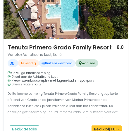
1 / 12
Tenuta Primero Grado Family Resort
8,0
Veneto/Adriatische kust, Italië
L
Levendig
Buitenzwembad
Aan zee
Gezellige familiecamping
Direct aan de Adriatische kust
Nieuw zwembadcomplex met lagunebad en spaypark
Diverse watersporten
De Italiaanse camping Tenuta Primero Grado Family Resort ligt op korte
afstand van Grado en de jachthaven van Marina Primero aan de
Adriatische kust. Zoek je een vakantie direct aan het zandstrand? De
gezellige gezinscamping Tenuta Primero Grado Family Resort biedt dat
haar gasten. Deze Del Sole camping is mooi aangelegd en ligt in een mooie
omgevi...
Bekijk details
Bekijk bij TUI »