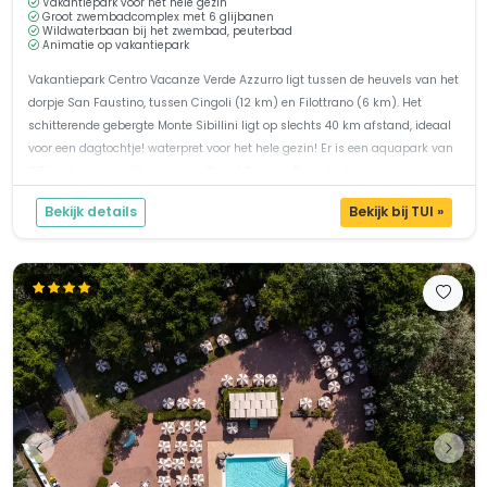
Vakantiepark voor het hele gezin
Groot zwembadcomplex met 6 glijbanen
Wildwaterbaan bij het zwembad, peuterbad
Animatie op vakantiepark
Vakantiepark Centro Vacanze Verde Azzurro ligt tussen de heuvels van het
dorpje San Faustino, tussen Cingoli (12 km) en Filottrano (6 km). Het
schitterende gebergte Monte Sibillini ligt op slechts 40 km afstand, ideaal
voor een dagtochtje! waterpret voor het hele gezin! Er is een aquapark van
2,5 hectare met glijbanen, een Grand Canyon River, hydro...
Bekijk details
Bekijk bij TUI »