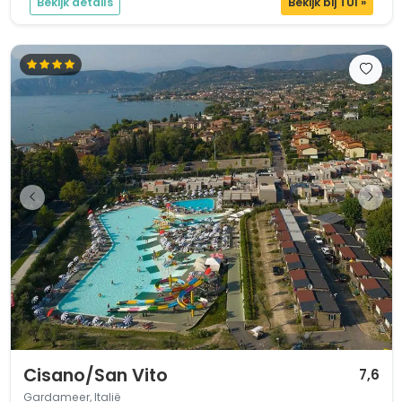
Bekijk details
Bekijk bij TUI »
1 / 12
Cisano/San Vito
7,6
Gardameer, Italië