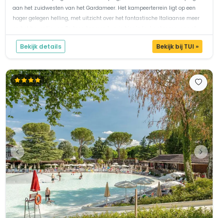
aan het zuidwesten van het Gardameer. Het kampeerterrein ligt op een
hoger gelegen helling, met uitzicht over het fantastische Italiaanse meer
en het haventje van Portese. Logeren kun je hier in leuke stacaravans of
bungal...
Bekijk details
Bekijk bij TUI »