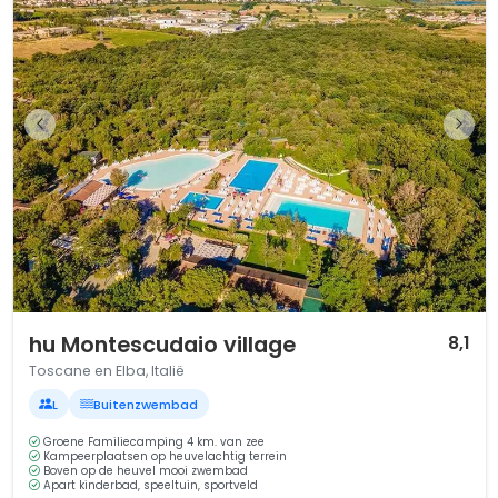
1 / 12
hu Montescudaio village
8,1
Toscane en Elba, Italië
L
Buitenzwembad
Groene Familiecamping 4 km. van zee
Kampeerplaatsen op heuvelachtig terrein
Boven op de heuvel mooi zwembad
Apart kinderbad, speeltuin, sportveld