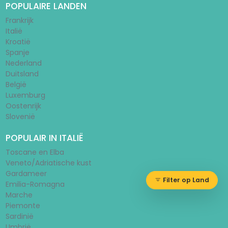
POPULAIRE LANDEN
Frankrijk
Italië
Kroatië
Spanje
Nederland
Duitsland
België
Luxemburg
Oostenrijk
Slovenië
POPULAIR IN ITALIË
Toscane en Elba
Veneto/Adriatische kust
Gardameer
Filter op Land
Emilia-Romagna
Marche
Piemonte
Sardinië
Umbrië