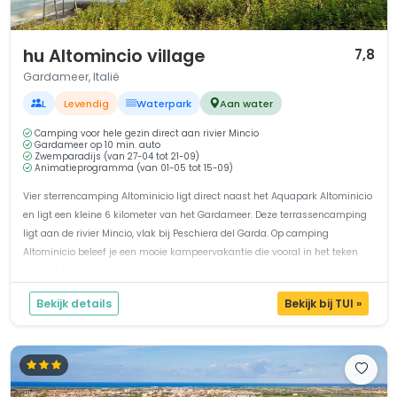
1 / 12
hu Altomincio village
7,8
Gardameer, Italië
L
Levendig
Waterpark
Aan water
Camping voor hele gezin direct aan rivier Mincio
Gardameer op 10 min. auto
Zwemparadijs (van 27-04 tot 21-09)
Animatieprogramma (van 01-05 tot 15-09)
Vier sterrencamping Altominicio ligt direct naast het Aquapark Altominicio
en ligt een kleine 6 kilometer van het Gardameer. Deze terrassencamping
ligt aan de rivier Mincio, vlak bij Peschiera del Garda. Op camping
Altominicio beleef je een mooie kampeervakantie die vooral in het teken
van het Gardameer staat maar ook de omgeving en de camping zelf...
Bekijk details
Bekijk bij TUI »