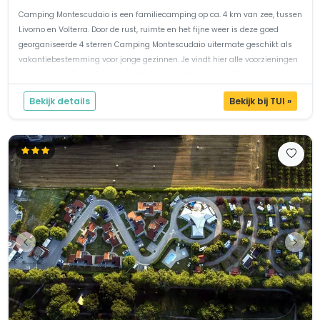
Camping Montescudaio is een familiecamping op ca. 4 km van zee, tussen
Livorno en Volterra. Door de rust, ruimte en het fijne weer is deze goed
georganiseerde 4 sterren Camping Montescudaio uitermate geschikt als
vakantiebestemming voor jonge gezinnen. Je vindt hier alle voorzieningen
die een vakantie geslaagd maakt, een winkeltje, gratis wifi, res...
Bekijk details
Bekijk bij TUI »