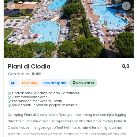
1 / 12
Piani di Clodia
8,0
Gardameer, Italië
L
Levendig
Waterpark
Aan water
Kindvriendelijke camping aan Gardameer
2 zwembadcomplexen
zwembaden met waterglijbaan
Aquaspeeltuin voor de jongste bezoekers
Camping Piani di Clodia is een fijne gezinscamping met een fijne ligging
direct aan het Gardameer. Kampeerders op Vier Sterren camping Piani di
Clodia hebben het goed getroffen! Het mooie, ruime terrein ligt aan het
geliefde Gardameer met gezellige strandjes en de voorzieningen zijn van