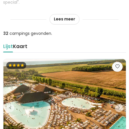
special".
TUI Nederland biedt ook kampeervakanties aan in diverse
Lees meer
vakantielanden in Europa. De accommodaties zijn niet van
TUI, maar worden bemiddeld door TUI.
32
campings gevonden.
Lijst
Kaart