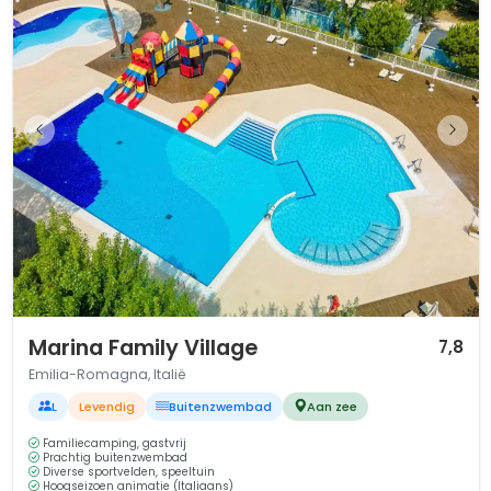
1 / 12
Marina Family Village
7,8
Emilia-Romagna, Italië
L
Levendig
Buitenzwembad
Aan zee
Familiecamping, gastvrij
Prachtig buitenzwembad
Diverse sportvelden, speeltuin
Hoogseizoen animatie (Italiaans)