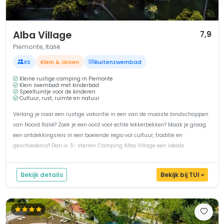
1 / 11
Alba Village
7,9
Piemonte, Italië
XS
Klein & Groen
Buitenzwembad
Kleine rustige camping in Piemonte
Klein zwembad met kinderbad
Speeltuintje voor de kinderen
Cultuur, rust, ruimte en natuur
Verlang je naar een rustige vakantie in een van de mooiste landschappen
van Noord Italië? Zoek je een oord voor echte lekkerbekken? Maak je graag
een ontdekkingsreis in een boeiende regio vol cultuur, traditie en
geschiedenis? Dan is 3- sterren Camping Alba Village een ideale
vakantiebestemming voor je! In het hart van de streek de Langhe op
slecht...
Bekijk details
Bekijk bij TUI »