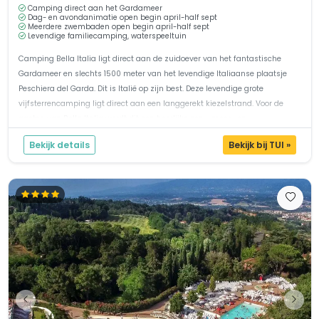
Camping direct aan het Gardameer
Dag- en avondanimatie open begin april-half sept
Meerdere zwembaden open begin april-half sept
Levendige familiecamping, waterspeeltuin
Camping Bella Italia ligt direct aan de zuidoever van het fantastische
Gardameer en slechts 1500 meter van het levendige Italiaanse plaatsje
Peschiera del Garda. Dit is Italië op zijn best. Deze levendige grote
vijfsterrencamping ligt direct aan een langgerekt kiezelstrand. Voor de
gasten van Bella Italia wordt dit een heerlijke zon-, meer- en...
Bekijk details
Bekijk bij TUI »