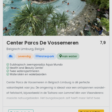
1 / 12
Center Parcs De Vossemeren
7,9
Belgisch Limburg, België
L
Levendig
Waterpark
Aan water
Subtropisch zwemparadijs Aqua Mundo
Health and Beauty Center
Twee watersportmeren
Waterskiën en wakeboarden
Center Parcs de Vossemeren in Belgisch Limburg is dé perfecte
vakantieplek voor jou. De omgeving is ideaal voor een ontspannen wandel-
of fietstocht, bijvoorbeeld in de 'Sahara van Lommel' één van Vlaanderens
mooiste natuurgebieden. Het bungalowpark zelf heeft maar liefst twee
meren waar je tot rust kunt komen, windsurfend of v...