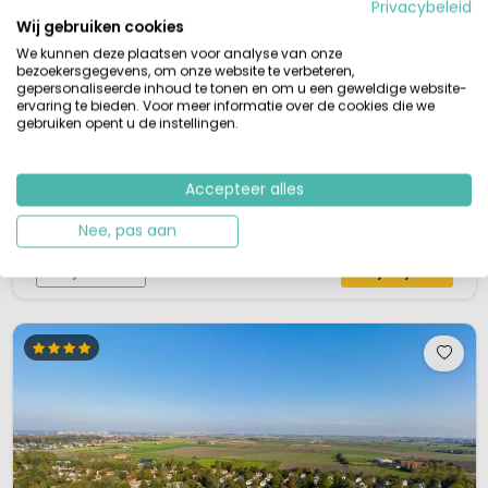
Privacybeleid
Wij gebruiken cookies
M
Aan zee
We kunnen deze plaatsen voor analyse van onze
Gezellige familiecamping
bezoekersgegevens, om onze website te verbeteren,
Ca. 1 km van het strand en zee
gepersonaliseerde inhoud te tonen en om u een geweldige website-
Ideaal gelegen aan de Belgische kust
ervaring te bieden. Voor meer informatie over de cookies die we
Leuke animatie
gebruiken opent u de instellingen.
De Belgische viersterrencamping Westende is zeer geliefd door zijn ligging,
namelijk op minder dan 10 minuten wandelen (800m) van de prachtige
stranden van de Noordzee. Hier kun je vakantie vieren in een fijne
Accepteer alles
vakantiesfeer, vooral door de heerlijke zilte wind en de omliggende
Nee, pas aan
duinen.Een fijne camping voor het hele gezinOp deze middelgrote camping
...
Bekijk details
Bekijk bij TUI »