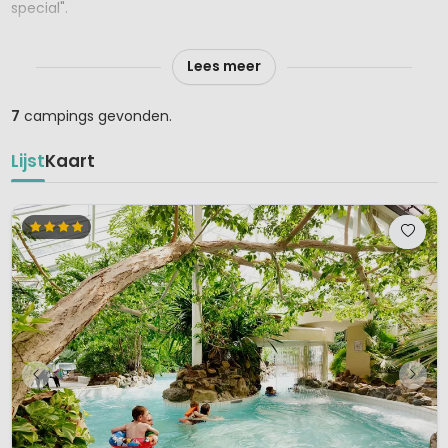
special".
TUI Nederland biedt ook kampeervakanties aan in diverse
Lees meer
vakantielanden in Europa. De accommodaties zijn niet van
TUI, maar worden bemiddeld door TUI.
7
campings gevonden.
Lijst
Kaart