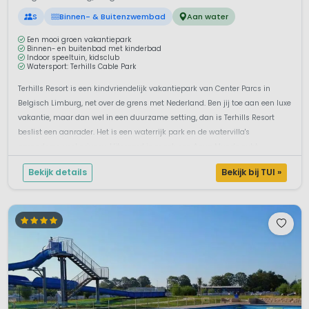
S
Binnen- & Buitenzwembad
Aan water
Een mooi groen vakantiepark
Binnen- en buitenbad met kinderbad
Indoor speeltuin, kidsclub
Watersport: Terhills Cable Park
Terhills Resort is een kindvriendelijk vakantiepark van Center Parcs in
Belgisch Limburg, net over de grens met Nederland. Ben jij toe aan een luxe
vakantie, maar dan wel in een duurzame setting, dan is Terhills Resort
beslist een aanrader. Het is een waterrijk park en de watervilla's
garanderen veel privacy. Uiteraard is er ook een Aqua Mundo subt...
Bekijk details
Bekijk bij TUI »