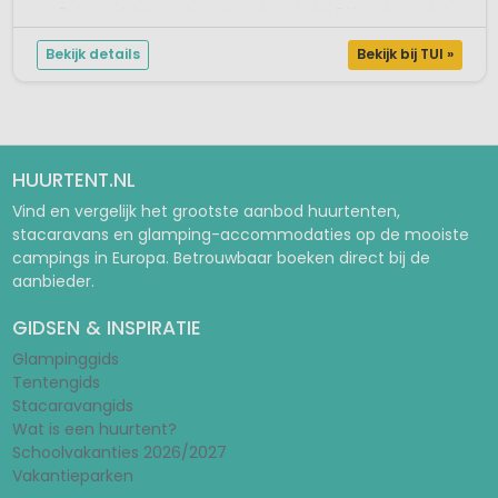
meerDe luxe mobilehomes bevinden zich op slechts 5 kilometer van het s...
Bekijk details
Bekijk bij TUI »
HUURTENT.NL
Vind en vergelijk het grootste aanbod huurtenten,
stacaravans en glamping-accommodaties op de mooiste
campings in Europa. Betrouwbaar boeken direct bij de
aanbieder.
GIDSEN & INSPIRATIE
Glampinggids
Tentengids
Stacaravangids
Wat is een huurtent?
Schoolvakanties 2026/2027
Vakantieparken