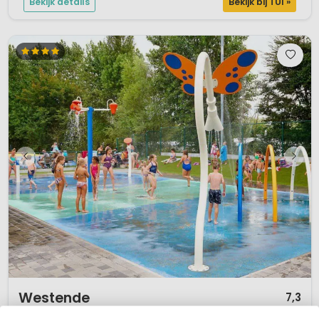
Bekijk details
Bekijk bij TUI »
1 / 12
Westende
7,3
Noordzeekust, België