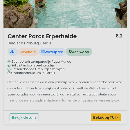
1 / 12
Center Parcs Erperheide
8,2
Belgisch Limburg, België
L
Levendig
Waterpark
Aan water
Subtropisch wemparadijs Aqua Mundo
BALUBA indoor speelparadijs
Fietsen door de Limburgse Kempen
Openluchtmuseum in Bokrijk
Center Parcs Erperheide is een paradijs voor kinderen en daardoor ook voor
de ouders! Dit kindvriendelijke vakantiepark heeft de BALUBA, een groot
speelparadijs voor kinderen tot 12 jaar, en tal van extra activiteiten voor
hele jonge en iets oudere kinderen. Samen de omgeving verkennen is ook
zeker de leuk om te doen: de Limburgse Kempen zijn erg a...
Bekijk details
Bekijk bij TUI »