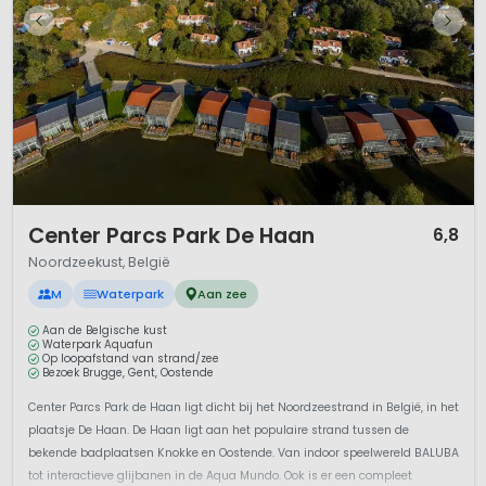
1 / 12
Center Parcs Park De Haan
6,8
Noordzeekust, België
M
Waterpark
Aan zee
Aan de Belgische kust
Waterpark Aquafun
Op loopafstand van strand/zee
Bezoek Brugge, Gent, Oostende
Center Parcs Park de Haan ligt dicht bij het Noordzeestrand in België, in het
plaatsje De Haan. De Haan ligt aan het populaire strand tussen de
bekende badplaatsen Knokke en Oostende. Van indoor speelwereld BALUBA
tot interactieve glijbanen in de Aqua Mundo. Ook is er een compleet